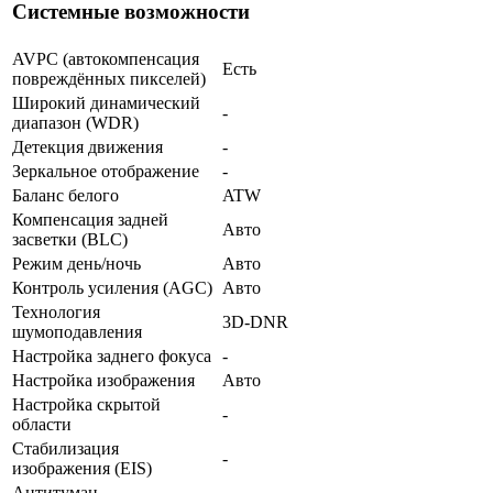
Системные возможности
AVPC (автокомпенсация
Есть
повреждённых пикселей)
Широкий динамический
-
диапазон (WDR)
Детекция движения
-
Зеркальное отображение
-
Баланс белого
ATW
Компенсация задней
Авто
засветки (BLC)
Режим день/ночь
Авто
Контроль усиления (AGC)
Авто
Технология
3D-DNR
шумоподавления
Настройка заднего фокуса
-
Настройка изображения
Авто
Настройка скрытой
-
области
Стабилизация
-
изображения (EIS)
Антитуман
-