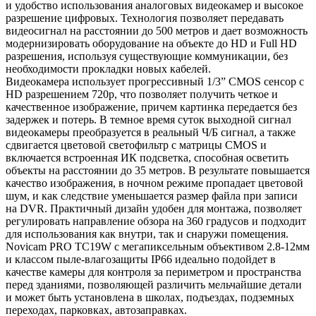
и удобство использования аналоговых видеокамер и высокое
разрешение цифровых. Технология позволяет передавать
видеосигнал на расстоянии до 500 метров и дает возможность
модернизировать оборудование на объекте до HD и Full HD
разрешения, используя существующие коммуникации, без
необходимости прокладки новых кабелей.
Видеокамера использует прогрессивный 1/3” CMOS сенсор с
HD разрешением 720p, что позволяет получить четкое и
качественное изображение, причем картинка передается без
задержек и потерь. В темное время суток выходной сигнал
видеокамеры преобразуется в реальный Ч/Б сигнал, а также
сдвигается цветовой светофильтр с матрицы CMOS и
включается встроенная ИК подсветка, способная осветить
объекты на расстоянии до 35 метров. В результате повышается
качество изображения, в ночном режиме пропадает цветовой
шум, и как следствие уменьшается размер файла при записи
на DVR. Практичный дизайн удобен для монтажа, позволяет
регулировать направление обзора на 360 градусов и подходит
для использования как внутри, так и снаружи помещения.
Novicam PRO TC19W с мегапиксельным объективом 2.8-12мм
и классом пыле-влагозащиты IP66 идеально подойдет в
качестве камеры для контроля за периметром и пространства
перед зданиями, позволяющей различить мельчайшие детали
и может быть установлена в школах, подъездах, подземных
переходах, парковках, автозаправках.