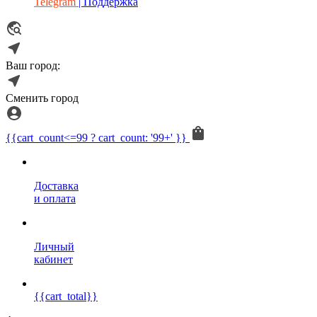
Telegram
| Поддержка
Ваш город:
Сменить город
{{cart_count<=99 ? cart_count: '99+' }}
Доставка
и оплата
Личный
кабинет
{{cart_total}}