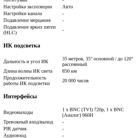
Настройка экспозиции
Авто
Настройки канала
-
Подавление мерцания
-
Подавление ярких пятен
-
(HLC)
ИК подсветка
35 метров, 35° основной / до 120°
Дальность и угол ИК
рассеянный
Длина волны ИК света
850 нм
Продолжительность
20 000 часов
работы ИК подсветки
Интерфейсы
1 x BNC (TVI) 720p, 1 x BNC
Видеовыходы
(Аналог) 960H
Тревожный вход/выход
-
PIR датчик
-
Аудиовход
-