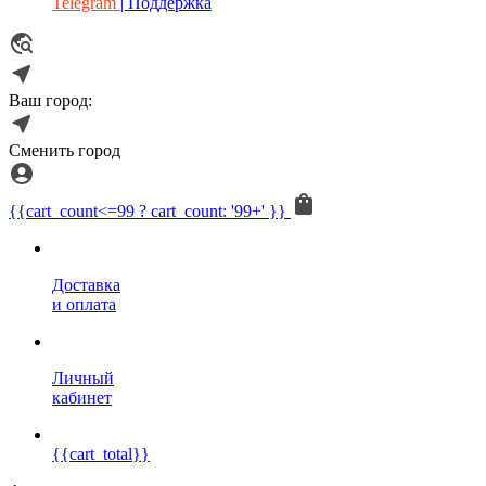
Telegram
| Поддержка
Ваш город:
Сменить город
{{cart_count<=99 ? cart_count: '99+' }}
Доставка
и оплата
Личный
кабинет
{{cart_total}}