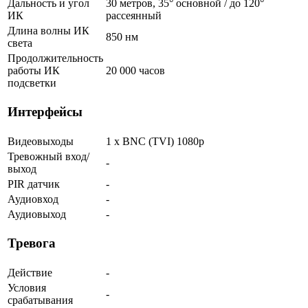
Дальность и угол
30 метров, 35° основной / до 120°
ИК
рассеянный
Длина волны ИК
850 нм
света
Продолжительность
работы ИК
20 000 часов
подсветки
Интерфейсы
Видеовыходы
1 x BNC (TVI) 1080p
Тревожный вход/
-
выход
PIR датчик
-
Аудиовход
-
Аудиовыход
-
Тревога
Действие
-
Условия
-
срабатывания