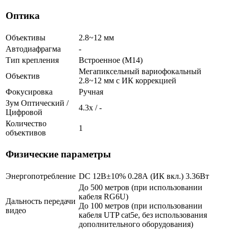
Оптика
Объективы
2.8~12 мм
Автодиафрагма
-
Тип крепления
Встроенное (М14)
Мегапиксельный вариофокальный
Объектив
2.8~12 мм c ИК коррекцией
Фокусировка
Ручная
Зум Оптический /
4.3х / -
Цифровой
Количество
1
объективов
Физические параметры
Энергопотребление
DC 12В±10% 0.28А (ИК вкл.) 3.36Вт
До 500 метров (при использовании
кабеля RG6U)
Дальность передачи
До 100 метров (при использовании
видео
кабеля UTP cat5e, без использования
дополнительного оборудования)