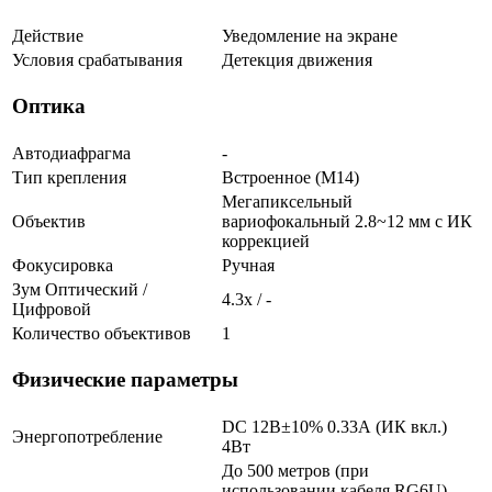
Действие
Уведомление на экране
Условия срабатывания
Детекция движения
Оптика
Автодиафрагма
-
Тип крепления
Встроенное (М14)
Мегапиксельный
Объектив
вариофокальный 2.8~12 мм c ИК
коррекцией
Фокусировка
Ручная
Зум Оптический /
4.3х / -
Цифровой
Количество объективов
1
Физические параметры
DC 12В±10% 0.33А (ИК вкл.)
Энергопотребление
4Вт
До 500 метров (при
использовании кабеля RG6U)