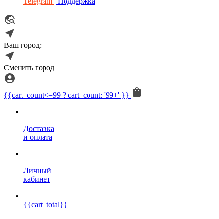
Telegram
| Поддержка
Ваш город:
Сменить город
{{cart_count<=99 ? cart_count: '99+' }}
Доставка
и оплата
Личный
кабинет
{{cart_total}}