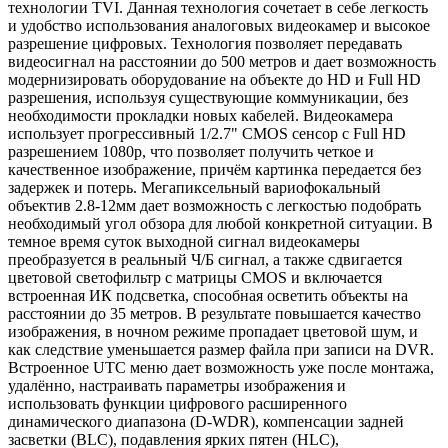
технологии TVI. Данная технология сочетает в себе легкость
и удобство использования аналоговых видеокамер и высокое
разрешение цифровых. Технология позволяет передавать
видеосигнал на расстоянии до 500 метров и дает возможность
модернизировать оборудование на объекте до HD и Full HD
разрешения, используя существующие коммуникации, без
необходимости прокладки новых кабелей. Видеокамера
использует прогрессивный 1/2.7" CMOS сенсор с Full HD
разрешением 1080p, что позволяет получить четкое и
качественное изображение, причём картинка передается без
задержек и потерь. Мегапиксельный вариофокальный
объектив 2.8-12мм дает возможность с легкостью подобрать
необходимый угол обзора для любой конкретной ситуации. В
темное время суток выходной сигнал видеокамеры
преобразуется в реальный Ч/Б сигнал, а также сдвигается
цветовой светофильтр с матрицы CMOS и включается
встроенная ИК подсветка, способная осветить объекты на
расстоянии до 35 метров. В результате повышается качество
изображения, в ночном режиме пропадает цветовой шум, и
как следствие уменьшается размер файла при записи на DVR.
Встроенное UTC меню дает возможность уже после монтажа,
удалённо, настраивать параметры изображения и
использовать функции цифрового расширенного
динамического диапазона (D-WDR), компенсации задней
засветки (BLC), подавления ярких пятен (HLC),