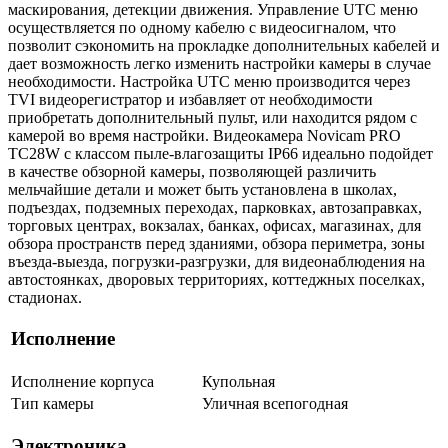
маскирования, детекции движения. Управление UTC меню
осуществляется по одному кабелю с видеосигналом, что
позволит сэкономить на прокладке дополнительных кабелей и
дает возможность легко изменить настройки камеры в случае
необходимости. Настройка UTC меню производится через
TVI видеорегистратор и избавляет от необходимости
приобретать дополнительный пульт, или находится рядом с
камерой во время настройки. Видеокамера Novicam PRO
TC28W с классом пыле-влагозащиты IP66 идеально подойдет
в качестве обзорной камеры, позволяющей различить
мельчайшие детали и может быть установлена в школах,
подъездах, подземных переходах, парковках, автозаправках,
торговых центрах, вокзалах, банках, офисах, магазинах, для
обзора пространств перед зданиями, обзора периметра, зоны
въезда-выезда, погрузки-разгрузки, для видеонаблюдения на
автостоянках, дворовых территориях, коттеджных поселках,
стадионах.
Исполнение
Исполнение корпуса
Купольная
Тип камеры
Уличная всепогодная
Электроника