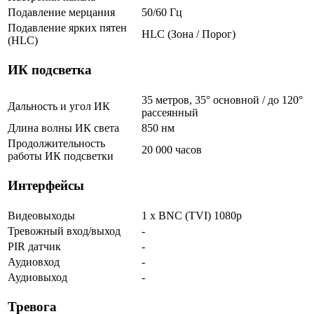
Подавление мерцания
50/60 Гц
Подавление ярких пятен
HLC (Зона / Порог)
(HLC)
ИК подсветка
35 метров, 35° основной / до 120°
Дальность и угол ИК
рассеянный
Длина волны ИК света
850 нм
Продолжительность
20 000 часов
работы ИК подсветки
Интерфейсы
Видеовыходы
1 x BNC (TVI) 1080p
Тревожный вход/выход
-
PIR датчик
-
Аудиовход
-
Аудиовыход
-
Тревога