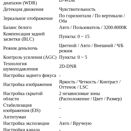
D-WDR
диапазон (WDR)
Детекция движения
Чувствительность
По горизонтали / По вертикали /
Зеркальное отображение
Оба
Баланс белого
Авто / Пользователь / 3200-8000К
Компенсация задней
Пункты: 0 ~ 15
засветки (BLC)
Цветной / Авто / Внешний / Ч/Б
Режим день/ночь
режим
Контроль усиления (AGC)
Пункты: 0 ~ 5
Технология
2D-DNR
шумоподавления
Настройка заднего фокуса
-
Яркость / Четкость / Контраст /
Настройка изображения
Оттенок / LSC
Настройка скрытой
2 независимые зоны
области
(Расположение / Цвет / Размер)
Стабилизация
-
изображения (EIS)
Антитуман
-
Настройка экспозиции
Авто / Вручную
Настройки канала
-