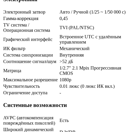
Электронный затвор
Авто / Ручной (1/25 ~ 1/50 000 с)
Гамма-коррекция
0,45
TV система /
TVI (PAL/NTSC)
Операционная система
Встроенное UTC с удалённым
Графический интерфейс
управлением
ИК фильтр
Механический
Система синхронизации
Внутренняя
Соотношение сигнал/шум
>52 дБ
1/2.7" 2.1 Mpix Прогрессивная
Матрица
CMOS
Максимальное разрешение
1080p
Чувствительность
0.01 люкс (0 люкс ИК вкл.)
Ограничение доступа
-
Системные возможности
AVPC (автокомпенсация
Есть
повреждённых пикселей)
Широкий динамический