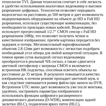
технологии TVI. Данная технология сочетает в себе легкость
и удобство использования аналоговых видеокамер и высокое
разрешение цифровых. Технология позволяет передавать
видеосигнал на расстоянии до 500 метров и дает возможность
модернизировать оборудование на объекте до HD и Full HD
разрешения, используя существующие коммуникации, без
необходимости прокладки новых кабелей. Видеокамера
использует прогрессивный 1/2.7" CMOS сенсор с Full HD
разрешением 1080p, что позволяет получить четкое и
качественное изображение, причём картинка передается без
задержек и потерь. Мегапиксельный вариофокальный
объектив 2.8-12мм дает возможность с легкостью подобрать
необходимый угол обзора для любой конкретной ситуации. В
темное время суток выходной сигнал видеокамеры
преобразуется в реальный Ч/Б сигнал, а также сдвигается
цветовой светофильтр с матрицы CMOS и включается
встроенная ИК подсветка, способная осветить объекты на
расстоянии до 35 метров. В результате повышается качество
изображения, в ночном режиме пропадает цветовой шум, и
как следствие уменьшается размер файла при записи на DVR.
Встроенное UTC меню дает возможность уже после монтажа,
удалённо, настраивать параметры изображения и
использовать функции цифрового расширенного
динамического диапазона (D-WDR), компенсации задней
засветки (BLC), подавления ярких пятен (HLC),