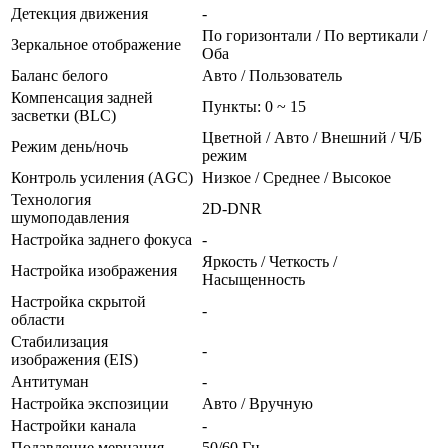
Детекция движения
-
По горизонтали / По вертикали /
Зеркальное отображение
Оба
Баланс белого
Авто / Пользователь
Компенсация задней
Пункты: 0 ~ 15
засветки (BLC)
Цветной / Авто / Внешний / Ч/Б
Режим день/ночь
режим
Контроль усиления (AGC)
Низкое / Среднее / Высокое
Технология
2D-DNR
шумоподавления
Настройка заднего фокуса
-
Яркость / Четкость /
Настройка изображения
Насыщенность
Настройка скрытой
-
области
Стабилизация
-
изображения (EIS)
Антитуман
-
Настройка экспозиции
Авто / Вручную
Настройки канала
-
Подавление мерцания
50/60 Гц