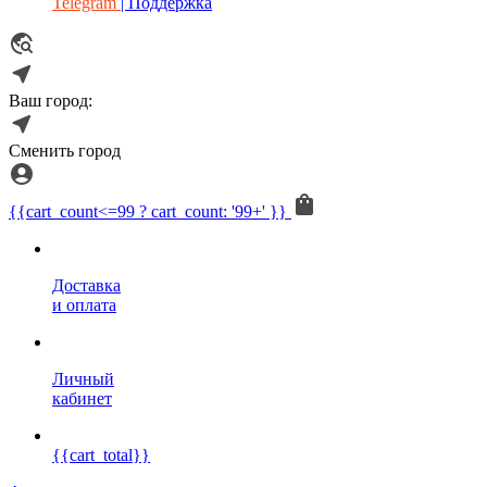
Telegram
| Поддержка
Ваш город:
Сменить город
{{cart_count<=99 ? cart_count: '99+' }}
Доставка
и оплата
Личный
кабинет
{{cart_total}}