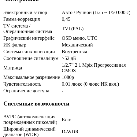
Электронный затвор
Авто / Ручной (1/25 ~ 1/50 000 с)
Гамма-коррекция
0,45
TV система /
TVI (PAL)
Операционная система
Графический интерфейс
OSD меню, UTC
ИК фильтр
Механический
Система синхронизации
Внутренняя
Соотношение сигнал/шум
>52 дБ
1/2.7" 2.1 Mpix Прогрессивная
Матрица
CMOS
Максимальное разрешение
1080p
Чувствительность
0.01 люкс (0 люкс ИК вкл.)
Ограничение доступа
-
Системные возможности
AVPC (автокомпенсация
Есть
повреждённых пикселей)
Широкий динамический
D-WDR
диапазон (WDR)