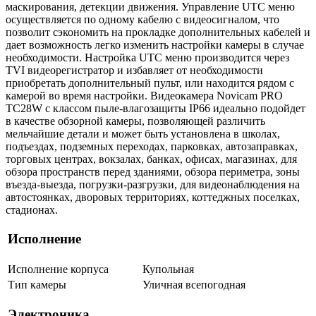
маскирования, детекции движения. Управление UTC меню
осуществляется по одному кабелю с видеосигналом, что
позволит сэкономить на прокладке дополнительных кабелей и
дает возможность легко изменить настройки камеры в случае
необходимости. Настройка UTC меню производится через
TVI видеорегистратор и избавляет от необходимости
приобретать дополнительный пульт, или находится рядом с
камерой во время настройки. Видеокамера Novicam PRO
TC28W с классом пыле-влагозащиты IP66 идеально подойдет
в качестве обзорной камеры, позволяющей различить
мельчайшие детали и может быть установлена в школах,
подъездах, подземных переходах, парковках, автозаправках,
торговых центрах, вокзалах, банках, офисах, магазинах, для
обзора пространств перед зданиями, обзора периметра, зоны
въезда-выезда, погрузки-разгрузки, для видеонаблюдения на
автостоянках, дворовых территориях, коттеджных поселках,
стадионах.
Исполнение
Исполнение корпуса
Купольная
Тип камеры
Уличная всепогодная
Электроника