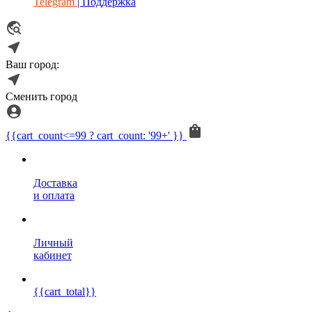
Telegram
| Поддержка
Ваш город:
Сменить город
{{cart_count<=99 ? cart_count: '99+' }}
Доставка
и оплата
Личный
кабинет
{{cart_total}}