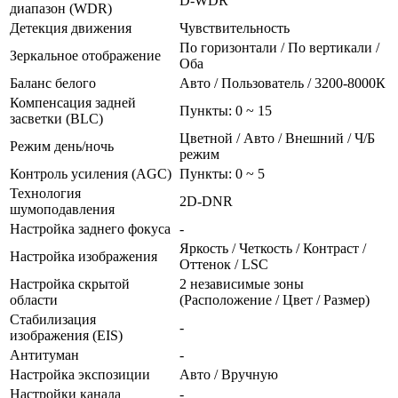
D-WDR
диапазон (WDR)
Детекция движения
Чувствительность
По горизонтали / По вертикали /
Зеркальное отображение
Оба
Баланс белого
Авто / Пользователь / 3200-8000К
Компенсация задней
Пункты: 0 ~ 15
засветки (BLC)
Цветной / Авто / Внешний / Ч/Б
Режим день/ночь
режим
Контроль усиления (AGC)
Пункты: 0 ~ 5
Технология
2D-DNR
шумоподавления
Настройка заднего фокуса
-
Яркость / Четкость / Контраст /
Настройка изображения
Оттенок / LSC
Настройка скрытой
2 независимые зоны
области
(Расположение / Цвет / Размер)
Стабилизация
-
изображения (EIS)
Антитуман
-
Настройка экспозиции
Авто / Вручную
Настройки канала
-