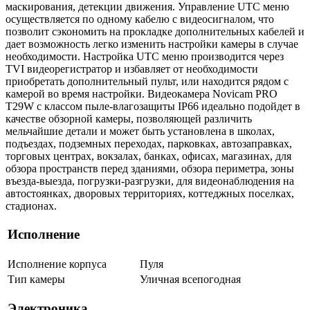
маскирования, детекции движения. Управление UTC меню
осуществляется по одному кабелю с видеосигналом, что
позволит сэкономить на прокладке дополнительных кабелей и
дает возможность легко изменить настройки камеры в случае
необходимости. Настройка UTC меню производится через
TVI видеорегистратор и избавляет от необходимости
приобретать дополнительный пульт, или находится рядом с
камерой во время настройки. Видеокамера Novicam PRO
T29W с классом пыле-влагозащиты IP66 идеально подойдет в
качестве обзорной камеры, позволяющей различить
мельчайшие детали и может быть установлена в школах,
подъездах, подземных переходах, парковках, автозаправках,
торговых центрах, вокзалах, банках, офисах, магазинах, для
обзора пространств перед зданиями, обзора периметра, зоны
въезда-выезда, погрузки-разгрузки, для видеонаблюдения на
автостоянках, дворовых территориях, коттеджных поселках,
стадионах.
Исполнение
Исполнение корпуса
Пуля
Тип камеры
Уличная всепогодная
Электроника