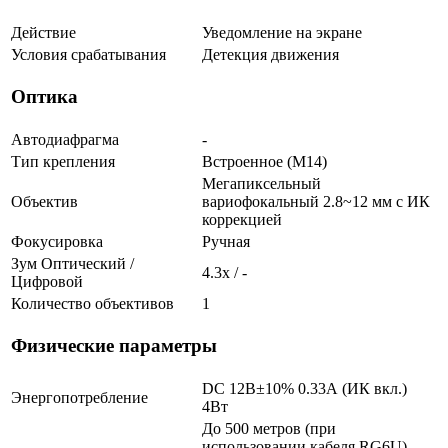
Действие
Уведомление на экране
Условия срабатывания
Детекция движения
Оптика
Автодиафрагма
-
Тип крепления
Встроенное (М14)
Мегапиксельный
Объектив
вариофокальный 2.8~12 мм c ИК
коррекцией
Фокусировка
Ручная
Зум Оптический /
4.3х / -
Цифровой
Количество объективов
1
Физические параметры
DC 12В±10% 0.33А (ИК вкл.)
Энергопотребление
4Вт
До 500 метров (при
использовании кабеля RG6U)