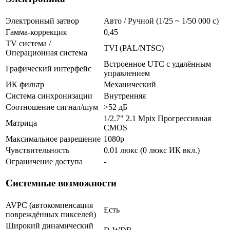
Электронный затвор
Авто / Ручной (1/25 ~ 1/50 000 с)
Гамма-коррекция
0,45
TV система /
TVI (PAL/NTSC)
Операционная система
Встроенное UTC с удалённым
Графический интерфейс
управлением
ИК фильтр
Механический
Система синхронизации
Внутренняя
Соотношение сигнал/шум
>52 дБ
1/2.7" 2.1 Mpix Прогрессивная
Матрица
CMOS
Максимальное разрешение
1080p
Чувствительность
0.01 люкс (0 люкс ИК вкл.)
Ограничение доступа
-
Системные возможности
AVPC (автокомпенсация
Есть
повреждённых пикселей)
Широкий динамический