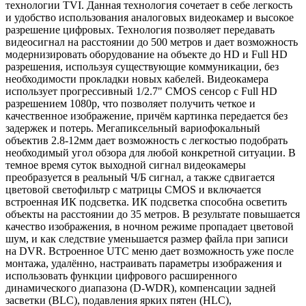
технологии TVI. Данная технология сочетает в себе легкость
и удобство использования аналоговых видеокамер и высокое
разрешение цифровых. Технология позволяет передавать
видеосигнал на расстоянии до 500 метров и дает возможность
модернизировать оборудование на объекте до HD и Full HD
разрешения, используя существующие коммуникации, без
необходимости прокладки новых кабелей. Видеокамера
использует прогрессивный 1/2.7" CMOS сенсор с Full HD
разрешением 1080p, что позволяет получить четкое и
качественное изображение, причём картинка передается без
задержек и потерь. Мегапиксельный вариофокальный
объектив 2.8-12мм дает возможность с легкостью подобрать
необходимый угол обзора для любой конкретной ситуации. В
темное время суток выходной сигнал видеокамеры
преобразуется в реальный Ч/Б сигнал, а также сдвигается
цветовой светофильтр с матрицы CMOS и включается
встроенная ИК подсветка. ИК подсветка способна осветить
объекты на расстоянии до 35 метров. В результате повышается
качество изображения, в ночном режиме пропадает цветовой
шум, и как следствие уменьшается размер файла при записи
на DVR. Встроенное UTC меню дает возможность уже после
монтажа, удалённо, настраивать параметры изображения и
использовать функции цифрового расширенного
динамического диапазона (D-WDR), компенсации задней
засветки (BLC), подавления ярких пятен (HLC),