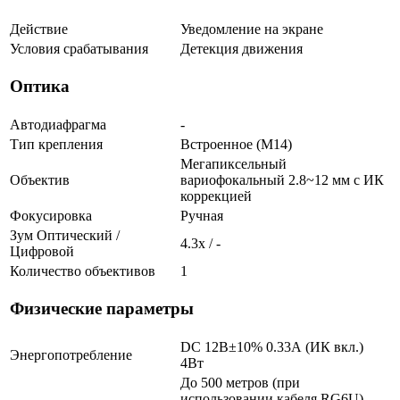
Действие
Уведомление на экране
Условия срабатывания
Детекция движения
Оптика
Автодиафрагма
-
Тип крепления
Встроенное (М14)
Мегапиксельный
Объектив
вариофокальный 2.8~12 мм c ИК
коррекцией
Фокусировка
Ручная
Зум Оптический /
4.3х / -
Цифровой
Количество объективов
1
Физические параметры
DC 12В±10% 0.33А (ИК вкл.)
Энергопотребление
4Вт
До 500 метров (при
использовании кабеля RG6U)