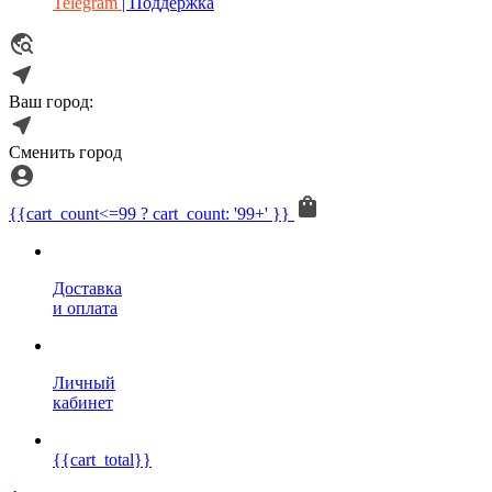
Telegram
| Поддержка
Ваш город:
Сменить город
{{cart_count<=99 ? cart_count: '99+' }}
Доставка
и оплата
Личный
кабинет
{{cart_total}}