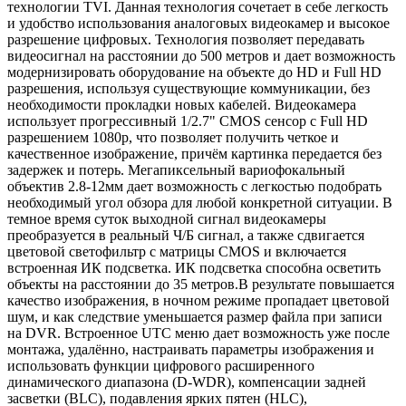
технологии TVI. Данная технология сочетает в себе легкость
и удобство использования аналоговых видеокамер и высокое
разрешение цифровых. Технология позволяет передавать
видеосигнал на расстоянии до 500 метров и дает возможность
модернизировать оборудование на объекте до HD и Full HD
разрешения, используя существующие коммуникации, без
необходимости прокладки новых кабелей. Видеокамера
использует прогрессивный 1/2.7" CMOS сенсор с Full HD
разрешением 1080p, что позволяет получить четкое и
качественное изображение, причём картинка передается без
задержек и потерь. Мегапиксельный вариофокальный
объектив 2.8-12мм дает возможность с легкостью подобрать
необходимый угол обзора для любой конкретной ситуации. В
темное время суток выходной сигнал видеокамеры
преобразуется в реальный Ч/Б сигнал, а также сдвигается
цветовой светофильтр с матрицы CMOS и включается
встроенная ИК подсветка. ИК подсветка способна осветить
объекты на расстоянии до 35 метров.В результате повышается
качество изображения, в ночном режиме пропадает цветовой
шум, и как следствие уменьшается размер файла при записи
на DVR. Встроенное UTC меню дает возможность уже после
монтажа, удалённо, настраивать параметры изображения и
использовать функции цифрового расширенного
динамического диапазона (D-WDR), компенсации задней
засветки (BLC), подавления ярких пятен (HLC),