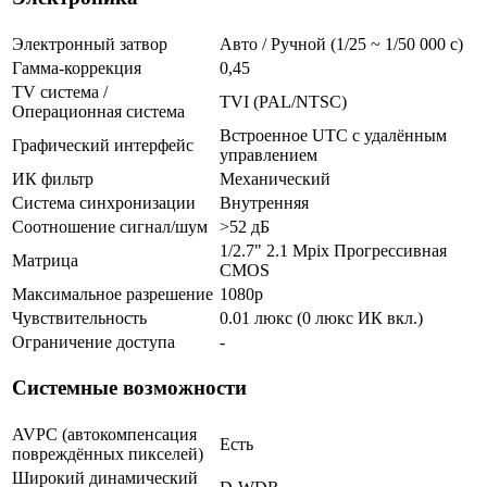
Электронный затвор
Авто / Ручной (1/25 ~ 1/50 000 с)
Гамма-коррекция
0,45
TV система /
TVI (PAL/NTSC)
Операционная система
Встроенное UTC с удалённым
Графический интерфейс
управлением
ИК фильтр
Механический
Система синхронизации
Внутренняя
Соотношение сигнал/шум
>52 дБ
1/2.7" 2.1 Mpix Прогрессивная
Матрица
CMOS
Максимальное разрешение
1080p
Чувствительность
0.01 люкс (0 люкс ИК вкл.)
Ограничение доступа
-
Системные возможности
AVPC (автокомпенсация
Есть
повреждённых пикселей)
Широкий динамический