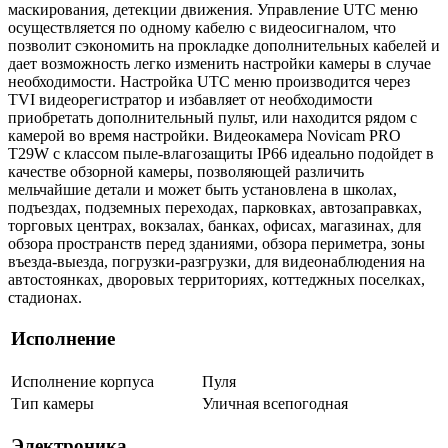
маскирования, детекции движения. Управление UTC меню
осуществляется по одному кабелю с видеосигналом, что
позволит сэкономить на прокладке дополнительных кабелей и
дает возможность легко изменить настройки камеры в случае
необходимости. Настройка UTC меню производится через
TVI видеорегистратор и избавляет от необходимости
приобретать дополнительный пульт, или находится рядом с
камерой во время настройки. Видеокамера Novicam PRO
T29W с классом пыле-влагозащиты IP66 идеально подойдет в
качестве обзорной камеры, позволяющей различить
мельчайшие детали и может быть установлена в школах,
подъездах, подземных переходах, парковках, автозаправках,
торговых центрах, вокзалах, банках, офисах, магазинах, для
обзора пространств перед зданиями, обзора периметра, зоны
въезда-выезда, погрузки-разгрузки, для видеонаблюдения на
автостоянках, дворовых территориях, коттеджных поселках,
стадионах.
Исполнение
Исполнение корпуса
Пуля
Тип камеры
Уличная всепогодная
Электроника