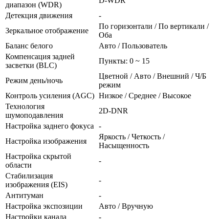
D-WDR
диапазон (WDR)
Детекция движения
-
По горизонтали / По вертикали /
Зеркальное отображение
Оба
Баланс белого
Авто / Пользователь
Компенсация задней
Пункты: 0 ~ 15
засветки (BLC)
Цветной / Авто / Внешний / Ч/Б
Режим день/ночь
режим
Контроль усиления (AGC)
Низкое / Среднее / Высокое
Технология
2D-DNR
шумоподавления
Настройка заднего фокуса
-
Яркость / Четкость /
Настройка изображения
Насыщенность
Настройка скрытой
-
области
Стабилизация
-
изображения (EIS)
Антитуман
-
Настройка экспозиции
Авто / Вручную
Настройки канала
-