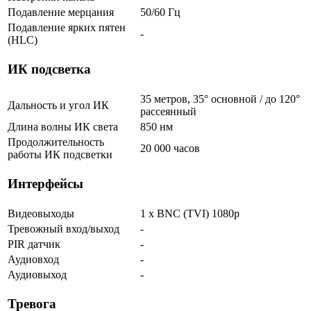
Подавление мерцания
50/60 Гц
Подавление ярких пятен
-
(HLC)
ИК подсветка
35 метров, 35° основной / до 120°
Дальность и угол ИК
рассеянный
Длина волны ИК света
850 нм
Продолжительность
20 000 часов
работы ИК подсветки
Интерфейсы
Видеовыходы
1 x BNC (TVI) 1080p
Тревожный вход/выход
-
PIR датчик
-
Аудиовход
-
Аудиовыход
-
Тревога