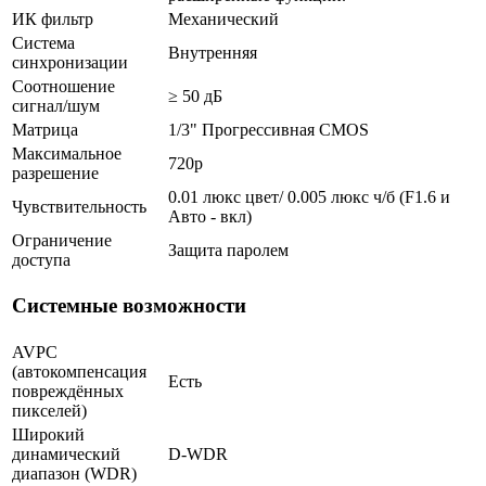
ИК фильтр
Механический
Система
Внутренняя
синхронизации
Соотношение
≥ 50 дБ
сигнал/шум
Матрица
1/3" Прогрессивная CMOS
Максимальное
720p
разрешение
0.01 люкс цвет/ 0.005 люкс ч/б (F1.6 и
Чувствительность
Авто - вкл)
Ограничение
Защита паролем
доступа
Системные возможности
AVPC
(автокомпенсация
Есть
повреждённых
пикселей)
Широкий
динамический
D-WDR
диапазон (WDR)