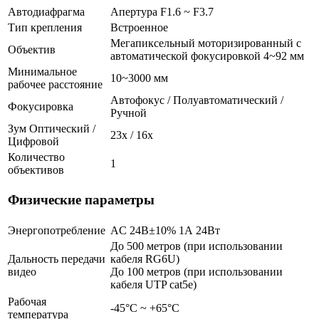
Автодиафрагма
Апертура F1.6 ~ F3.7
Тип крепления
Встроенное
Мегапиксельный моторизированный с
Объектив
автоматической фокусировкой 4~92 мм
Минимальное
10~3000 мм
рабочее расстояние
Автофокус / Полуавтоматический /
Фокусировка
Ручной
Зум Оптический /
23х / 16x
Цифровой
Количество
1
объективов
Физические параметры
Энергопотребление
AC 24В±10% 1А 24Вт
До 500 метров (при использовании
Дальность передачи
кабеля RG6U)
видео
До 100 метров (при использовании
кабеля UTP cat5e)
Рабочая
-45°C ~ +65°C
температура