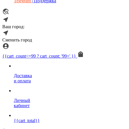
Telegram
| Поддержка
Ваш город:
Сменить город
{{cart_count<=99 ? cart_count: '99+' }}
Доставка
и оплата
Личный
кабинет
{{cart_total}}