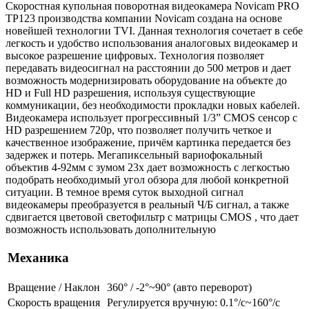
Скоростная купольная поворотная видеокамера Novicam PRO
TP123 производства компании Novicam создана на основе
новейшей технологии TVI. Данная технология сочетает в себе
легкость и удобство использования аналоговых видеокамер и
высокое разрешение цифровых. Технология позволяет
передавать видеосигнал на расстоянии до 500 метров и дает
возможность модернизировать оборудование на объекте до
HD и Full HD разрешения, используя существующие
коммуникации, без необходимости прокладки новых кабелей.
Видеокамера использует прогрессивный 1/3” CMOS сенсор с
HD разрешением 720p, что позволяет получить четкое и
качественное изображение, причём картинка передается без
задержек и потерь. Мегапиксельный вариофокальный
объектив 4-92мм с зумом 23х дает возможность с легкостью
подобрать необходимый угол обзора для любой конкретной
ситуации. В темное время суток выходной сигнал
видеокамеры преобразуется в реальный Ч/Б сигнал, а также
сдвигается цветовой светофильтр с матрицы CMOS , что дает
возможность использовать дополнительную
Механика
Вращение / Наклон
360° / -2°~90° (авто переворот)
Скорость вращения
Регулируется вручную: 0.1°/с~160°/с