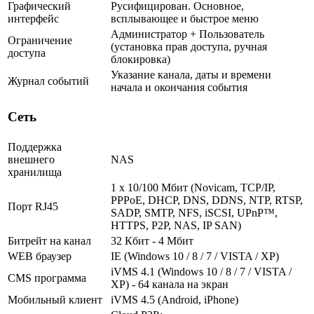
Графический
Русифицирован. Основное,
интерфейс
всплывающее и быстрое меню
Администратор + Пользователь
Ограничение
(установка прав доступа, ручная
доступа
блокировка)
Указание канала, даты и времени
Журнал событий
начала и окончания события
Сеть
Поддержка
внешнего
NAS
хранилища
1 x 10/100 Мбит (Novicam, TCP/IP,
PPPoE, DHCP, DNS, DDNS, NTP, RTSP,
Порт RJ45
SADP, SMTP, NFS, iSCSI, UPnP™,
HTTPS, P2P, NAS, IP SAN)
Битрейт на канал
32 Кбит - 4 Мбит
WEB браузер
IE (Windows 10 / 8 / 7 / VISTA / XP)
iVMS 4.1 (Windows 10 / 8 / 7 / VISTA /
CMS программа
XP) - 64 канала на экран
Мобильный клиент
iVMS 4.5 (Android, iPhone)