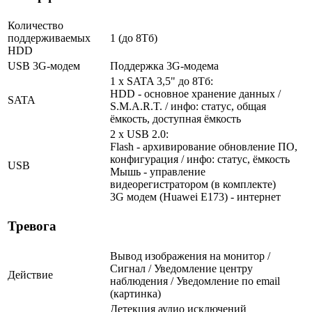
Количество
поддерживаемых
1 (до 8Тб)
HDD
USB 3G-модем
Поддержка 3G-модема
1 x SATA 3,5" до 8Тб:
HDD - основное хранение данных /
SATA
S.M.A.R.T. / инфо: статус, общая
ёмкость, доступная ёмкость
2 x USB 2.0:
Flash - архивирование обновление ПО,
конфигурация / инфо: статус, ёмкость
USB
Мышь - управление
видеорегистратором (в комплекте)
3G модем (Huawei E173) - интернет
Тревога
Вывод изображения на монитор /
Сигнал / Уведомление центру
Действие
наблюдения / Уведомление по email
(картинка)
Детекция аудио исключений