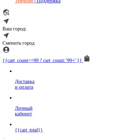
Telegram
| Поддержка
Ваш город:
Сменить город
{{cart_count<=99 ? cart_count: '99+' }}
Доставка
и оплата
Личный
кабинет
{{cart_total}}