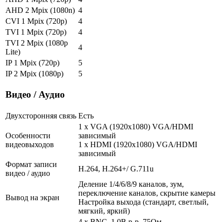
AHD 2 Mpix (1080n)
4
CVI 1 Mpix (720p)
4
TVI 1 Mpix (720p)
4
TVI 2 Mpix (1080p
4
Lite)
IP 1 Mpix (720p)
5
IP 2 Mpix (1080p)
5
Видео / Аудио
Двухсторонняя связь
Есть
1 x VGA (1920x1080) VGA/HDMI
Особенности
зависимый
видеовыходов
1 x HDMI (1920x1080) VGA/HDMI
зависимый
Формат записи
H.264, H.264+/ G.711u
видео / аудио
Деление 1/4/6/8/9 каналов, зум,
переключение каналов, скрытие камеры
Вывод на экран
Настройка выхода (стандарт, светлый,
мягкий, яркий)
4 x BNC, 1.0В p-p, 75Ом