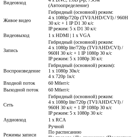
Видеовход
(Автоопределение)
Гибридный (основной) режим:
4 х 1080p/720р (TVI/AHD/CVI) / 960H
Живое видео
30 к/с + 1 IP D1 30 к/с
IP режим: 5 х D1 30 к/с
Видеовыход
1 x HDMI | 1 x VGA
Гибридный (основной) режим:
4 х 1080p lite/720р (TVI/AHD/CVI) /
Запись
960H 30 к/с + 1 IP 1080p 30 к/с
IP режим: 5 х 1080p 30 к/с
Гибридный (основной) режим):
Воспроизведение
1 x 1080р 30к/с
4 х 720р 1к/с
Входной поток
60 Мбит/с
Выходной поток
60 Мбит/с
Гибридный (основной) режим:
4 х 1080p lite/720р (TVI/AHD/CVI) /
Сеть
960H 30 к/с + 1 IP 1080p 30 к/с
IP режим: 5 х 1080p 30 к/с
Аудиовход
1 x RCA
Ручной
По расписанию
Режимы записи