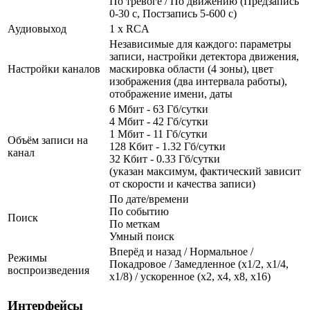
По тревоге / По движению (Предзапись
0-30 с, Постзапись 5-600 с)
Аудиовыход
1 x RCA
Независимые для каждого: параметры
записи, настройки детектора движения,
Настройки каналов
маскировка области (4 зоны), цвет
изображения (два интервала работы),
отображение имени, даты
6 Мбит - 63 Гб/сутки
4 Мбит - 42 Гб/сутки
1 Мбит - 11 Гб/сутки
Объём записи на
128 Кбит - 1.32 Гб/сутки
канал
32 Кбит - 0.33 Гб/сутки
(указан максимум, фактический зависит
от скорости и качества записи)
По дате/времени
По событию
Поиск
По меткам
Умный поиск
Вперёд и назад / Нормальное /
Режимы
Покадровое / Замедленное (х1/2, х1/4,
воспроизведения
х1/8) / ускоренное (х2, х4, х8, х16)
Интерфейсы