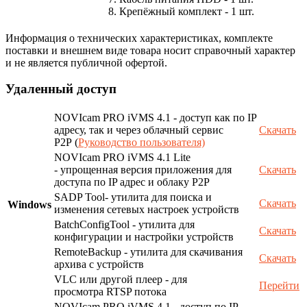
8. Крепёжный комплект - 1 шт.
Информация о технических характеристиках, комплекте
поставки и внешнем виде товара носит справочный характер
и не является публичной офертой.
Удаленный доступ
NOVIcam PRO iVMS 4.1 - доступ как по IP
адресу, так и через облачный сервис
Скачать
P2P (
Руководство пользователя)
NOVIcam PRO iVMS 4.1 Lite
- упрощенная версия приложения для
Скачать
доступа по IP адрес и облаку P2P
SADP Tool- утилита для поиска и
Скачать
Windows
изменения сетевых настроек устройств
BatchConfigTool - утилита для
Скачать
конфигурации и настройки устройств
RemoteBackup - утилита для скачивания
Скачать
архива с устройств
VLC или другой плеер - для
Перейти
просмотра RTSP потока
NOVIcam PRO iVMS 4.1 - доступ по IP