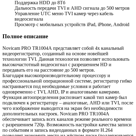
Поддержка HDD до 8Тб
Дальность передачи TVI и AHD сигнала до 500 метров
Управление UTC меню TVI камер через кабель
видеосигнала
Просмотр с мобильных устройств iPad, iPhone, Android
Полное описание
Novicam PRO TR1004А представляет собой 4х канальный
видеорегистратор, созданный на основе новейшей
технологии TVI. Данная технология позволяет использовать
высокочастотный видеосигнал с разрешением HD и
передавать его на расстояние до 500 метров.
Благодаря высокопроизводительному процессору и
профессиональной операционной системе, регистратор гибко
настраивается под необходимые условия и работает
одновременно с TVI, AHD, IP и аналоговыми камерами.
Функция автоопределения распознает какой тип камер был
подключен к регистратору – аналоговые, AHD или TVI, после
чего изображение выводится на экран без необходимости
дополнительных настроек. Novicam PRO TR1004A
обеспечивает запись всех каналов режиме реального времени
с разрешением 720р. Возможность настройки качества записи
по событиям и запись видеоданных в формате H.264
позволяет экономить место на жёстком диске (поддерживается