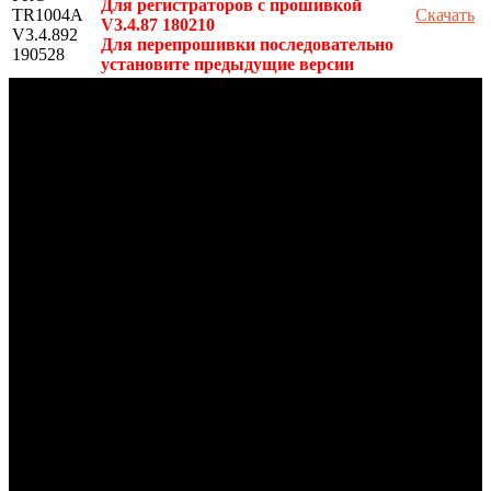
Для регистраторов с прошивкой
TR1004A
Скачать
V3.4.87 180210
V3.4.892
Для перепрошивки последовательно
190528
установите предыдущие версии