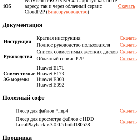
NOVIcam PRO iVMS 4.5 - доступ как по IP
iOS
адресу, так и через облачный сервис
Скачать
CloudP2P (
Видеоруководство
)
Документация
Краткая инструкция
Скачать
Инструкции
Полное руководство пользователя
Скачать
Список совместимых жестких дисков
Скачать
Руководства
Облачный сервис P2P
Скачать
Huawei E171
Совместимые
Huawei E173
3G модемы
Huawei E303
Huawei E392
Полезный софт
Плеер для файлов *.mp4
Скачать
Плеер для просмотра файлов с HDD
Скачать
LocalPlayback v.3.0.0.5 build180528
Прошивка