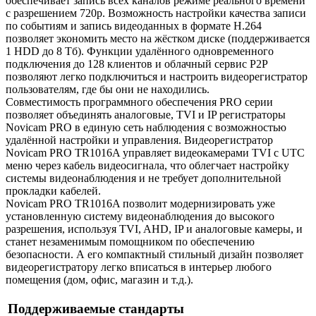
обеспечивает запись всех каналов режиме реального времени
с разрешением 720р. Возможность настройки качества записи
по событиям и запись видеоданных в формате H.264
позволяет экономить место на жёстком диске (поддерживается
1 HDD до 8 Tб). Функции удалённого одновременного
подключения до 128 клиентов и облачный сервис P2P
позволяют легко подключиться и настроить видеорегистратор
пользователям, где бы они не находились.
Совместимость программного обеспечения PRO серии
позволяет объединять аналоговые, TVI и IP регистраторы
Novicam PRO в единую сеть наблюдения с возможностью
удалённой настройки и управления. Видеорегистратор
Novicam PRO TR1016A управляет видеокамерами TVI с UTC
меню через кабель видеосигнала, что облегчает настройку
системы видеонаблюдения и не требует дополнительной
прокладки кабелей.
Novicam PRO TR1016A позволит модернизировать уже
установленную систему видеонаблюдения до высокого
разрешения, используя TVI, AHD, IP и аналоговые камеры, и
станет незаменимым помощником по обеспечению
безопасности. А его компактный стильный дизайн позволяет
видеорегистратору легко вписаться в интерьер любого
помещения (дом, офис, магазин и т.д.).
Поддерживаемые стандарты