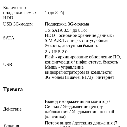
Количество
поддерживаемых
1 (до 8Тб)
HDD
USB 3G-модем
Поддержка 3G-модема
1 x SATA 3,5" до 8Тб:
HDD - основное хранение данных /
SATA
S.M.A.R.T. / инфо: статус, общая
ёмкость, доступная ёмкость
2 x USB 2.0:
Flash - архивирование обновление ПО,
конфигурация / инфо: статус, ёмкость
USB
Мышь - управление
видеорегистратором (в комплекте)
3G модем (Huawei E173) - интернет
Тревога
Вывод изображения на монитор /
Сигнал / Уведомление центру
Действие
наблюдения / Уведомление по email
(картинка)
Потеря видео / детекция движения (7
Условия