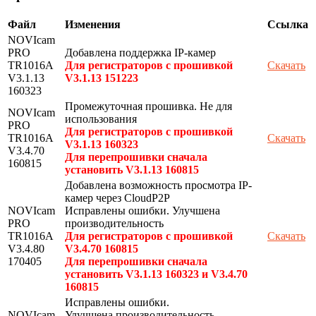
Файл
Изменения
Ссылка
NOVIcam
PRO
Добавлена поддержка IP-камер
TR1016A
Для регистраторов с прошивкой
Скачать
V3.1.13
V3.1.13 151223
160323
Промежуточная прошивка. Не для
NOVIcam
использования
PRO
Для регистраторов с прошивкой
TR1016A
Скачать
V3.1.13 160323
V3.4.70
Для перепрошивки сначала
160815
установить V3.1.13 160815
Добавлена возможность просмотра IP-
камер через CloudP2P
NOVIcam
Исправлены ошибки. Улучшена
PRO
производительность
TR1016A
Для регистраторов с прошивкой
Скачать
V3.4.80
V3.4.70 160815
170405
Для перепрошивки сначала
установить V3.1.13 160323 и V3.4.70
160815
Исправлены ошибки.
NOVIcam
Улучшена производительность