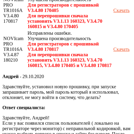
PRO
Для регистраторов с прошивкой
TR1016A
V3.4.80 170405
Скачать
V3.4.80
Для перепрошивки сначала
170817
установить V3.1.13 160323, V3.4.70
160815 и V3.4.80 170405
Исправлены ошибки.
NOVIcam
Улучшена производительность
PRO
Для регистраторов с прошивкой
TR1016A
V3.4.80 170817
Скачать
V3.4.87
Для перепрошивки сначала
180210
установить V3.1.13 160323, V3.4.70
160815, V3.4.80 170405 и V3.4.80 170817
Андрей
-
29.10.2020
Здравствуйте, установил новую прошивку, при запуске
запрашивает пароль, мой пароль который я использовал,
отклоняет, не могу войти в систему, что делать?
Ответ специалиста:
Здравствуйте, Андрей!
Если у вас появился список пользователей ( локально на
регистраторе через монитор) с неправильной кодировкой, вам
нужно выбрать первого в списке и зайти без пароля. После