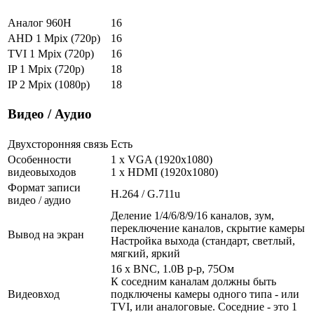
Аналог 960H
16
AHD 1 Mpix (720p)
16
TVI 1 Mpix (720p)
16
IP 1 Mpix (720p)
18
IP 2 Mpix (1080p)
18
Видео / Аудио
Двухсторонняя связь
Есть
Особенности
1 x VGA (1920x1080)
видеовыходов
1 x HDMI (1920x1080)
Формат записи
H.264 / G.711u
видео / аудио
Деление 1/4/6/8/9/16 каналов, зум,
переключение каналов, скрытие камеры
Вывод на экран
Настройка выхода (стандарт, светлый,
мягкий, яркий
16 x BNC, 1.0В p-p, 75Ом
К соседним каналам должны быть
Видеовход
подключены камеры одного типа - или
TVI, или аналоговые. Соседние - это 1