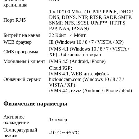
хранилища
1 x 10/100 Мбит (TCP/IP, PPPoE, DHCP,
DNS, DDNS, NTP, RTSP, SADP, SMTP,
Порт RJ45
SNMP, NFS, iSCSI, UPnP™, HTTPS,
P2P, NAS, IP SAN)
Битрейт на канал
32 Кбит - 4 Мбит
WEB браузер
IE (Windows 10 / 8 / 7 / VISTA / XP)
iVMS 4.1 (Windows 10 / 8 / 7 / VISTA /
CMS программа
XP) - 64 канала на экран
Мобильный клиент
iVMS 4.5 (Android, iPhone)
Cloud Р2Р:
iVMS 4.1, WEB интерфейс -
Облачный сервис
hicloudcam.com (Windows 10 / 8 / 7 /
VISTA / XP)
iVMS 4.5, ezviz (Android / iPhone / iPad)
Физические параметры
Активное
1х кулер
охлаждение
Температурный
-10°C ~ +55°C
режим