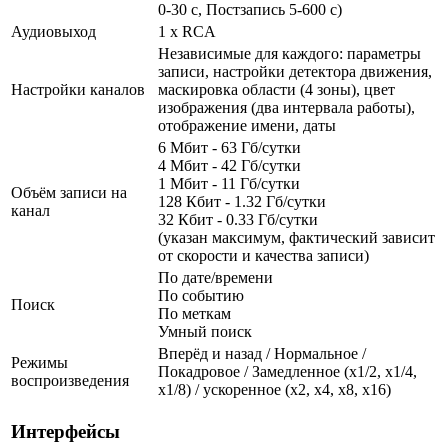
0-30 с, Постзапись 5-600 с)
Аудиовыход
1 x RCA
Независимые для каждого: параметры
записи, настройки детектора движения,
Настройки каналов
маскировка области (4 зоны), цвет
изображения (два интервала работы),
отображение имени, даты
6 Мбит - 63 Гб/сутки
4 Мбит - 42 Гб/сутки
1 Мбит - 11 Гб/сутки
Объём записи на
128 Кбит - 1.32 Гб/сутки
канал
32 Кбит - 0.33 Гб/сутки
(указан максимум, фактический зависит
от скорости и качества записи)
По дате/времени
По событию
Поиск
По меткам
Умный поиск
Вперёд и назад / Нормальное /
Режимы
Покадровое / Замедленное (х1/2, х1/4,
воспроизведения
х1/8) / ускоренное (х2, х4, х8, х16)
Интерфейсы