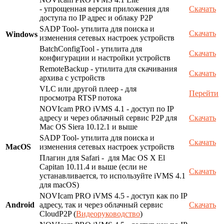
- упрощенная версия приложения для
Скачать
доступа по IP адрес и облаку P2P
SADP Tool- утилита для поиска и
Скачать
Windows
изменения сетевых настроек устройств
BatchConfigTool - утилита для
Скачать
конфигурации и настройки устройств
RemoteBackup - утилита для скачивания
Скачать
архива с устройств
VLC или другой плеер - для
Перейти
просмотра RTSP потока
NOVIcam PRO iVMS 4.1 - доступ по IP
адресу и через облачный сервис P2P для
Скачать
Mac OS Siera 10.12.1 и выше
SADP Tool- утилита для поиска и
Скачать
MacOS
изменения сетевых настроек устройств
Плагин для Safari - для Mac OS X El
Capitan 10.11.4 и выше (если не
Скачать
устанавливается, то используйте iVMS 4.1
для macOS)
NOVIcam PRO iVMS 4.5 - доступ как по IP
Android
адресу, так и через облачный сервис
Скачать
CloudP2P (
Видеоруководство
)