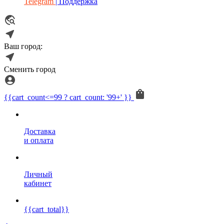
Telegram
| Поддержка
Ваш город:
Сменить город
{{cart_count<=99 ? cart_count: '99+' }}
Доставка
и оплата
Личный
кабинет
{{cart_total}}