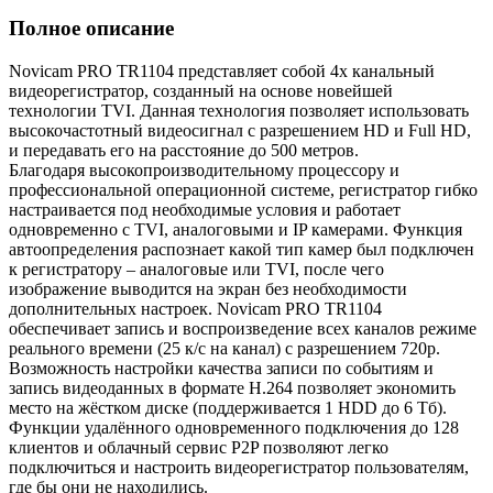
Полное описание
Novicam PRO TR1104 представляет собой 4х канальный
видеорегистратор, созданный на основе новейшей
технологии TVI. Данная технология позволяет использовать
высокочастотный видеосигнал с разрешением HD и Full HD,
и передавать его на расстояние до 500 метров.
Благодаря высокопроизводительному процессору и
профессиональной операционной системе, регистратор гибко
настраивается под необходимые условия и работает
одновременно с TVI, аналоговыми и IP камерами. Функция
автоопределения распознает какой тип камер был подключен
к регистратору – аналоговые или TVI, после чего
изображение выводится на экран без необходимости
дополнительных настроек. Novicam PRO TR1104
обеспечивает запись и воспроизведение всех каналов режиме
реального времени (25 к/с на канал) с разрешением 720р.
Возможность настройки качества записи по событиям и
запись видеоданных в формате H.264 позволяет экономить
место на жёстком диске (поддерживается 1 HDD до 6 Tб).
Функции удалённого одновременного подключения до 128
клиентов и облачный сервис P2P позволяют легко
подключиться и настроить видеорегистратор пользователям,
где бы они не находились.