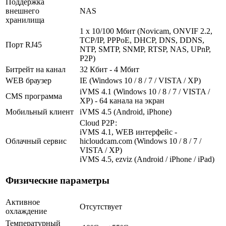
Поддержка
внешнего
NAS
хранилища
1 x 10/100 Мбит (Novicam, ONVIF 2.2,
TCP/IP, PPPoE, DHCP, DNS, DDNS,
Порт RJ45
NTP, SMTP, SNMP, RTSP, NAS, UPnP,
P2P)
Битрейт на канал
32 Кбит - 4 Мбит
WEB браузер
IE (Windows 10 / 8 / 7 / VISTA / XP)
iVMS 4.1 (Windows 10 / 8 / 7 / VISTA /
CMS программа
XP) - 64 канала на экран
Мобильный клиент
iVMS 4.5 (Android, iPhone)
Cloud Р2Р:
iVMS 4.1, WEB интерфейс -
Облачный сервис
hicloudcam.com (Windows 10 / 8 / 7 /
VISTA / XP)
iVMS 4.5, ezviz (Android / iPhone / iPad)
Физические параметры
Активное
Отсутствует
охлаждение
Температурный