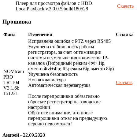
Плеер для просмотра файлов с HDD
Скачать
LocalPlayback v.3.0.0.5 build180528
Прошивка
Файл
Изменения
Ссылка
Исправлена ошибка с PTZ через RS485
Улучшена стабильность работы
регистратора, за счет оптимизации
системы и уменьшения количества IP-
каналов (Гибридный режим 4tvi+1ip,
вместо 4tvi+4ip; IP-режим 6ip вместо 8ip)
NOVIcam
Улучшена безопасность
PRO
Новая клавиатура
TR1104
Скачать
Автоматическая перезагрузка
V3.1.6b
151221
После перепрошивки обязательно
сбросьте регистратор на заводские
настройки!
Обратите внимание, что после
перепрошивки откат на предыдущую
версию невозможен!
Андрей
-
22.09.2020