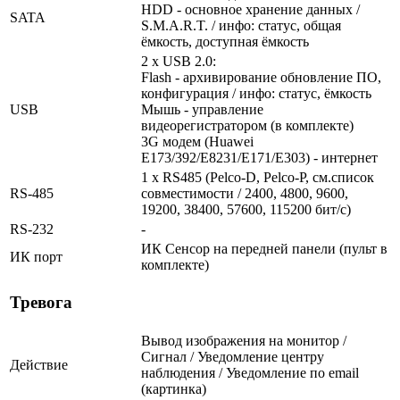
HDD - основное хранение данных /
SATA
S.M.A.R.T. / инфо: статус, общая
ёмкость, доступная ёмкость
2 x USB 2.0:
Flash - архивирование обновление ПО,
конфигурация / инфо: статус, ёмкость
USB
Мышь - управление
видеорегистратором (в комплекте)
3G модем (Huawei
E173/392/E8231/E171/E303) - интернет
1 x RS485 (Pelco-D, Pelco-P, см.список
RS-485
совместимости / 2400, 4800, 9600,
19200, 38400, 57600, 115200 бит/с)
RS-232
-
ИК Сенсор на передней панели (пульт в
ИК порт
комплекте)
Тревога
Вывод изображения на монитор /
Сигнал / Уведомление центру
Действие
наблюдения / Уведомление по email
(картинка)