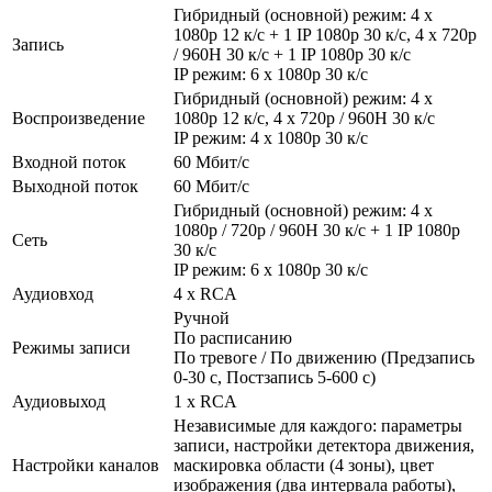
Гибридный (основной) режим: 4 х
1080р 12 к/с + 1 IP 1080р 30 к/с, 4 х 720р
Запись
/ 960H 30 к/с + 1 IP 1080р 30 к/с
IP режим: 6 х 1080р 30 к/с
Гибридный (основной) режим: 4 х
Воспроизведение
1080р 12 к/с, 4 х 720р / 960H 30 к/с
IP режим: 4 x 1080р 30 к/с
Входной поток
60 Мбит/с
Выходной поток
60 Мбит/с
Гибридный (основной) режим: 4 х
1080р / 720р / 960H 30 к/с + 1 IP 1080р
Сеть
30 к/с
IP режим: 6 х 1080р 30 к/с
Аудиовход
4 x RCA
Ручной
По расписанию
Режимы записи
По тревоге / По движению (Предзапись
0-30 с, Постзапись 5-600 с)
Аудиовыход
1 x RCA
Независимые для каждого: параметры
записи, настройки детектора движения,
Настройки каналов
маскировка области (4 зоны), цвет
изображения (два интервала работы),