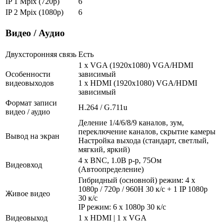
IP 1 Mpix (720p)
6
IP 2 Mpix (1080p)
6
Видео / Аудио
Двухсторонняя связь
Есть
1 x VGA (1920x1080) VGA/HDMI
Особенности
зависимый
видеовыходов
1 x HDMI (1920x1080) VGA/HDMI
зависимый
Формат записи
H.264 / G.711u
видео / аудио
Деление 1/4/6/8/9 каналов, зум,
переключение каналов, скрытие камеры
Вывод на экран
Настройка выхода (стандарт, светлый,
мягкий, яркий)
4 x BNC, 1.0В p-p, 75Ом
Видеовход
(Автоопределение)
Гибридный (основной) режим: 4 х
1080р / 720р / 960H 30 к/с + 1 IP 1080р
Живое видео
30 к/с
IP режим: 6 х 1080р 30 к/с
Видеовыход
1 x HDMI | 1 x VGA