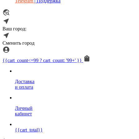
Telegram
| Поддержка
Ваш город:
Сменить город
{{cart_count<=99 ? cart_count: '99+' }}
Доставка
и оплата
Личный
кабинет
{{cart_total}}