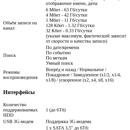
отображение имени, даты
6 Мбит - 63 Гб/сутки
4 Мбит - 42 Гб/сутки
1 Мбит - 11 Гб/сутки
Объём записи на
128 Кбит - 1.32 Гб/сутки
канал
32 Кбит - 0.33 Гб/сутки
(указан максимум, фактический зависит
от скорости и качества записи)
По дате/времени
По событию
Поиск
По меткам
Умный поиск
Вперёд и назад / Нормальное /
Режимы
Покадровое / Замедленное (х1/2, х1/4,
воспроизведения
х1/8) / ускоренное (х2, х4, х8, х16)
Интерфейсы
Количество
поддерживаемых
1 (до 6Тб)
HDD
USB 3G-модем
Поддержка 3G-модема
1 x SATA 3,5" до 6Тб: