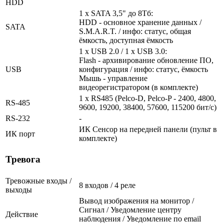
HDD
1 x SATA 3,5" до 8Тб:
HDD - основное хранение данных /
SATA
S.M.A.R.T. / инфо: статус, общая
ёмкость, доступная ёмкость
1 x USB 2.0 / 1 x USB 3.0:
Flash - архивирование обновление ПО,
USB
конфигурация / инфо: статус, ёмкость
Мышь - управление
видеорегистратором (в комплекте)
1 x RS485 (Pelco-D, Pelco-P - 2400, 4800,
RS-485
9600, 19200, 38400, 57600, 115200 бит/с)
RS-232
-
ИК Сенсор на передней панели (пульт в
ИК порт
комплекте)
Тревога
Тревожные входы /
8 входов / 4 реле
выходы
Вывод изображения на монитор /
Сигнал / Уведомление центру
Действие
наблюдения / Уведомление по email