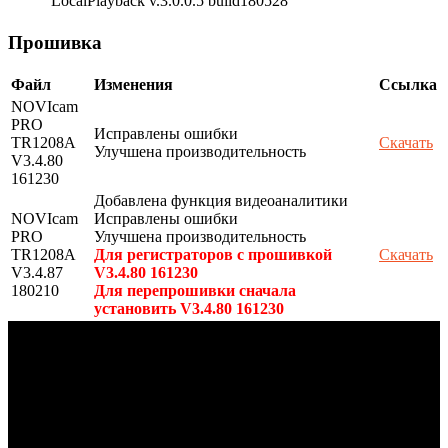
LocalPlayback v.3.0.0.5 build180528
Прошивка
Файл
Изменения
Ссылка
NOVIcam
PRO
Исправлены ошибки
TR1208A
Скачать
Улучшена производительность
V3.4.80
161230
Добавлена функция видеоаналитики
NOVIcam
Исправлены ошибки
PRO
Улучшена производительность
TR1208A
Для регистраторов с прошивкой
Скачать
V3.4.87
V3.4.80 161230
180210
Для перепрошивки сначала
установить V3.4.80 161230