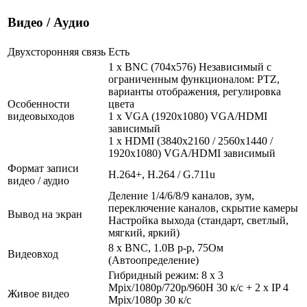
Видео / Аудио
Двухсторонняя связь
Есть
1 x BNC (704x576) Независимый с
ограниченным функционалом: PTZ,
варианты отображения, регулировка
Особенности
цвета
видеовыходов
1 x VGA (1920x1080) VGA/HDMI
зависимый
1 x HDMI (3840x2160 / 2560x1440 /
1920x1080) VGA/HDMI зависимый
Формат записи
H.264+, H.264 / G.711u
видео / аудио
Деление 1/4/6/8/9 каналов, зум,
переключение каналов, скрытие камеры
Вывод на экран
Настройка выхода (стандарт, светлый,
мягкий, яркий)
8 x BNC, 1.0В p-p, 75Ом
Видеовход
(Автоопределение)
Гибридный режим: 8 х 3
Mpix/1080р/720р/960H 30 к/с + 2 х IP 4
Живое видео
Mpix/1080р 30 к/с