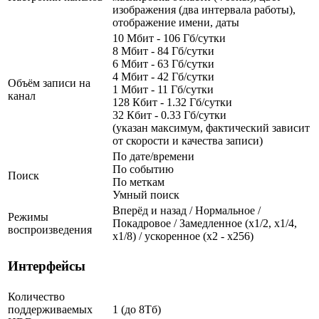
изображения (два интервала работы),
отображение имени, даты
10 Мбит - 106 Гб/сутки
8 Мбит - 84 Гб/сутки
6 Мбит - 63 Гб/сутки
4 Мбит - 42 Гб/сутки
Объём записи на
1 Мбит - 11 Гб/сутки
канал
128 Кбит - 1.32 Гб/сутки
32 Кбит - 0.33 Гб/сутки
(указан максимум, фактический зависит
от скорости и качества записи)
По дате/времени
По событию
Поиск
По меткам
Умный поиск
Вперёд и назад / Нормальное /
Режимы
Покадровое / Замедленное (х1/2, х1/4,
воспроизведения
х1/8) / ускоренное (х2 - х256)
Интерфейсы
Количество
поддерживаемых
1 (до 8Тб)