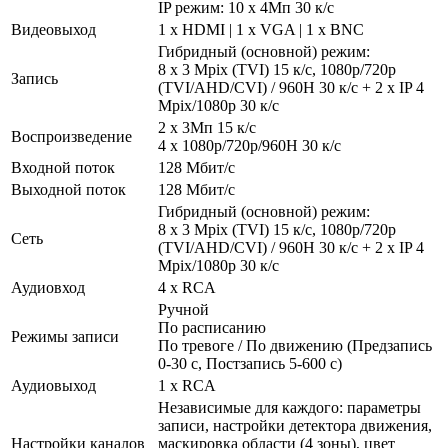
IP режим: 10 х 4Мп 30 к/с
Видеовыход
1 x HDMI | 1 x VGA | 1 x BNC
Гибридный (основной) режим:
8 х 3 Mpix (TVI) 15 к/с, 1080р/720р
Запись
(TVI/AHD/CVI) / 960H 30 к/с + 2 х IP 4
Mpix/1080р 30 к/с
2 x 3Мп 15 к/с
Воспроизведение
4 x 1080р/720р/960H 30 к/с
Входной поток
128 Мбит/с
Выходной поток
128 Мбит/с
Гибридный (основной) режим:
8 х 3 Mpix (TVI) 15 к/с, 1080р/720р
Сеть
(TVI/AHD/CVI) / 960H 30 к/с + 2 х IP 4
Mpix/1080р 30 к/с
Аудиовход
4 x RCA
Ручной
По расписанию
Режимы записи
По тревоге / По движению (Предзапись
0-30 с, Постзапись 5-600 с)
Аудиовыход
1 x RCA
Независимые для каждого: параметры
записи, настройки детектора движения,
Настройки каналов
маскировка области (4 зоны), цвет