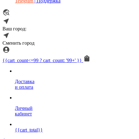
Telegram
| Поддержка
Ваш город:
Сменить город
{{cart_count<=99 ? cart_count: '99+' }}
Доставка
и оплата
Личный
кабинет
{{cart_total}}