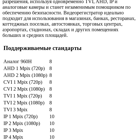
разрешения, используя одновременно TVI, AHD, IP и
аналоговые камеры и станет незаменимым помощником по
обеспечению безопасности. Видеорегистратор идеально
подходит для использования в магазинах, банках, ресторанах,
коттеджных поселках, автостоянках, торговых центрах,
аэропортах, стадионах, складах и других помещениях
больших и средних площадей.
Поддерживаемые стандарты
Аналог 960H
8
AHD 1 Mpix (720p)
8
AHD 2 Mpix (1080p)
8
CVI 1 Mpix (720p)
8
CVI 2 Mpix (1080p)
8
TVI 1 Mpix (720p)
8
TVI 2 Mpix (1080p)
8
TVI 3 Mpix
8
IP 1 Mpix (720p)
10
IP 2 Mpix (1080p)
10
IP 3 Mpix
10
IP 4 Mpix
10