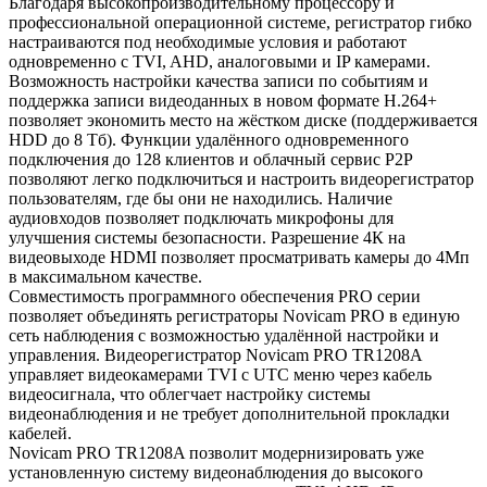
Благодаря высокопроизводительному процессору и
профессиональной операционной системе, регистратор гибко
настраиваются под необходимые условия и работают
одновременно с TVI, AHD, аналоговыми и IP камерами.
Возможность настройки качества записи по событиям и
поддержка записи видеоданных в новом формате H.264+
позволяет экономить место на жёстком диске (поддерживается
HDD до 8 Tб). Функции удалённого одновременного
подключения до 128 клиентов и облачный сервис P2P
позволяют легко подключиться и настроить видеорегистратор
пользователям, где бы они не находились. Наличие
аудиовходов позволяет подключать микрофоны для
улучшения системы безопасности. Разрешение 4К на
видеовыходе HDMI позволяет просматривать камеры до 4Мп
в максимальном качестве.
Совместимость программного обеспечения PRO серии
позволяет объединять регистраторы Novicam PRO в единую
сеть наблюдения с возможностью удалённой настройки и
управления. Видеорегистратор Novicam PRO TR1208A
управляет видеокамерами TVI с UTC меню через кабель
видеосигнала, что облегчает настройку системы
видеонаблюдения и не требует дополнительной прокладки
кабелей.
Novicam PRO TR1208A позволит модернизировать уже
установленную систему видеонаблюдения до высокого