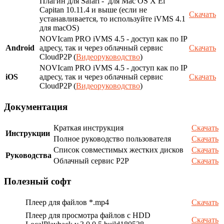
Плагин для Safari - для Mac OS X El
Capitan 10.11.4 и выше (если не
Скачать
устанавливается, то используйте iVMS 4.1
для macOS)
NOVIcam PRO iVMS 4.5 - доступ как по IP
Android
адресу, так и через облачный сервис
Скачать
CloudP2P (
Видеоруководство
)
NOVIcam PRO iVMS 4.5 - доступ как по IP
iOS
адресу, так и через облачный сервис
Скачать
CloudP2P (
Видеоруководство
)
Документация
Краткая инструкция
Скачать
Инструкции
Полное руководство пользователя
Скачать
Список совместимых жестких дисков
Скачать
Руководства
Облачный сервис P2P
Скачать
Полезный софт
Плеер для файлов *.mp4
Скачать
Плеер для просмотра файлов с HDD
Скачать