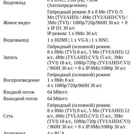
Видеовход
(Автоопределение)
Гибридный режим: 8 х 8 Мп (TVI) /5
Мп (TVI/AHD) / 4Мп (TVI/AHD/CVI) /
Живое видео
3Мп (TVI) / 1080р/720р/960H 30 к/с + 8
х IP D1 30 к/с
IP режим: 1 x 8Мп 30 к/с
Видеовыход
1 x HDMI | 1 x VGA | 1 x BNC
Гибридный (основной) режим:
8 х 8Мп (TVI) 8 к/с, 5 Мп (TVI/AHD) 12
Запись
к/с, 4Мп (TVI,AHD,CVI) 15 к/с, 3Мп
(TVI) 18 к/с, 1080р/720р (TVI/AHD/CVI)
/ 960H 30 к/с + 8 х IP 8Мп/1080р 30 к/с
Гибридный (основной) режим:
Воспроизведение
1 x 8Мп 8 к/с
4 x 1080р/720р/960H 30 к/с
Входной поток
64 Мбит/с
Выходной поток
64 Мбит/с
Гибридный (основной) режим:
8 х 8Мп (TVI) 8 к/с, 5 Мп (TVI/AHD) 12
Сеть
к/с, 4Мп (TVI,AHD,CVI) 15 к/с, 3Мп
(TVI) 18 к/с, 1080р/720р (TVI/AHD/CVI)
/ 960H 30 к/с + 8 х IP 8Мп/1080р 30 к/с
Аудиовход
4 x RCA