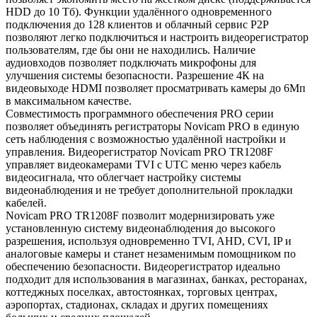
HDD до 10 Tб). Функции удалённого одновременного
подключения до 128 клиентов и облачный сервис P2P
позволяют легко подключиться и настроить видеорегистратор
пользователям, где бы они не находились. Наличие
аудиовходов позволяет подключать микрофоны для
улучшения системы безопасности. Разрешение 4К на
видеовыходе HDMI позволяет просматривать камеры до 6Мп
в максимальном качестве.
Совместимость программного обеспечения PRO серии
позволяет объединять регистраторы Novicam PRO в единую
сеть наблюдения с возможностью удалённой настройки и
управления. Видеорегистратор Novicam PRO TR1208F
управляет видеокамерами TVI с UTC меню через кабель
видеосигнала, что облегчает настройку системы
видеонаблюдения и не требует дополнительной прокладки
кабелей.
Novicam PRO TR1208F позволит модернизировать уже
установленную систему видеонаблюдения до высокого
разрешения, используя одновременно TVI, AHD, CVI, IP и
аналоговые камеры и станет незаменимым помощником по
обеспечению безопасности. Видеорегистратор идеально
подходит для использования в магазинах, банках, ресторанах,
коттеджных поселках, автостоянках, торговых центрах,
аэропортах, стадионах, складах и других помещениях