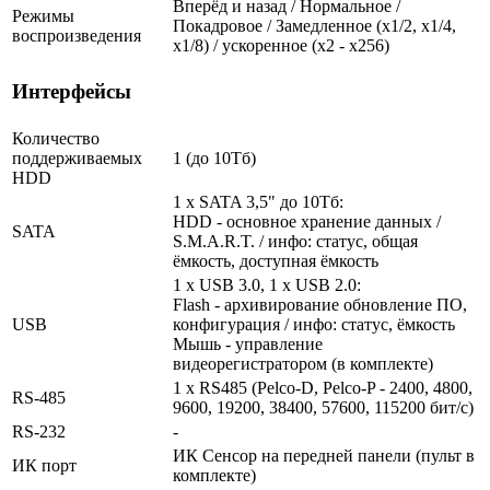
Вперёд и назад / Нормальное /
Режимы
Покадровое / Замедленное (х1/2, х1/4,
воспроизведения
х1/8) / ускоренное (х2 - х256)
Интерфейсы
Количество
поддерживаемых
1 (до 10Тб)
HDD
1 x SATA 3,5" до 10Тб:
HDD - основное хранение данных /
SATA
S.M.A.R.T. / инфо: статус, общая
ёмкость, доступная ёмкость
1 x USB 3.0, 1 x USB 2.0:
Flash - архивирование обновление ПО,
USB
конфигурация / инфо: статус, ёмкость
Мышь - управление
видеорегистратором (в комплекте)
1 x RS485 (Pelco-D, Pelco-P - 2400, 4800,
RS-485
9600, 19200, 38400, 57600, 115200 бит/с)
RS-232
-
ИК Сенсор на передней панели (пульт в
ИК порт
комплекте)