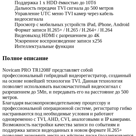
Поддержка 1 x HDD ёмкостью до 10Тб
Дальность передачи TVI сигнала до 500 метров
Управление UTC меню TVI камер через кабель
видеосигнала
Просмотр с мобильных устройств iPad, iPhone, Android
Формат записи H.265+ / H.265 / H.264+ / H.264
Видеовыход HDMI c разрешением до 4К
Ускоренное воспроизведение записи х256
Интеллектуальные функции
Полное описание
Novicam PRO TR1208F представляет собой
профессиональный гибридный видеорегистратор, созданный
на основе новейшей технологии TVI. Данная технология
позволяет использовать высокочастотный видеосигнал с
разрешением до 5Мп, и передавать его на расстояние до 500
метров.
Благодаря высокопроизводительному процессору и
профессиональной операционной системе, регистратор гибко
настраиваются под необходимые условия и работают
одновременно с TVI, AHD, CVI, аналоговыми и IP камерами.
Возможность настройки качества записи по событиям и
поддержка записи видеоданных в новом формате H.265+
позволяет экономить место на жёстком диске (поддерживается