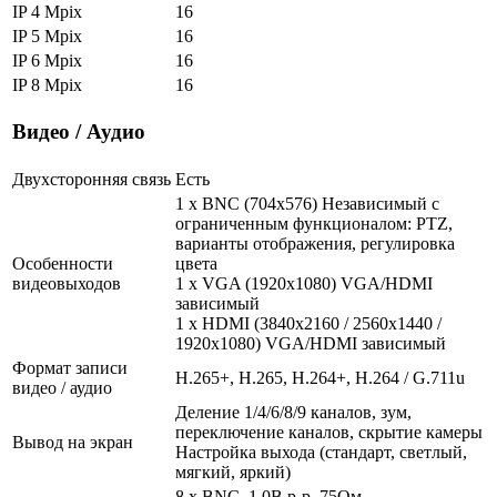
IP 4 Mpix
16
IP 5 Mpix
16
IP 6 Mpix
16
IP 8 Mpix
16
Видео / Аудио
Двухсторонняя связь
Есть
1 x BNC (704x576) Независимый с
ограниченным функционалом: PTZ,
варианты отображения, регулировка
Особенности
цвета
видеовыходов
1 x VGA (1920x1080) VGA/HDMI
зависимый
1 x HDMI (3840x2160 / 2560x1440 /
1920x1080) VGA/HDMI зависимый
Формат записи
H.265+, H.265, H.264+, H.264 / G.711u
видео / аудио
Деление 1/4/6/8/9 каналов, зум,
переключение каналов, скрытие камеры
Вывод на экран
Настройка выхода (стандарт, светлый,
мягкий, яркий)
8 x BNC, 1.0В p-p, 75Ом