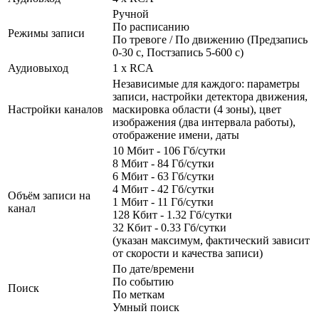
Ручной
По расписанию
Режимы записи
По тревоге / По движению (Предзапись
0-30 с, Постзапись 5-600 с)
Аудиовыход
1 x RCA
Независимые для каждого: параметры
записи, настройки детектора движения,
Настройки каналов
маскировка области (4 зоны), цвет
изображения (два интервала работы),
отображение имени, даты
10 Мбит - 106 Гб/сутки
8 Мбит - 84 Гб/сутки
6 Мбит - 63 Гб/сутки
4 Мбит - 42 Гб/сутки
Объём записи на
1 Мбит - 11 Гб/сутки
канал
128 Кбит - 1.32 Гб/сутки
32 Кбит - 0.33 Гб/сутки
(указан максимум, фактический зависит
от скорости и качества записи)
По дате/времени
По событию
Поиск
По меткам
Умный поиск