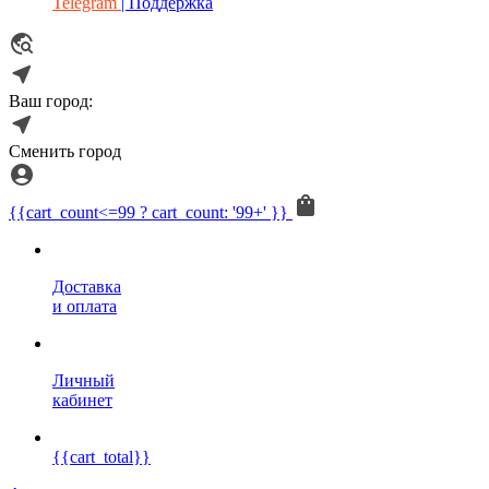
Telegram
| Поддержка
Ваш город:
Сменить город
{{cart_count<=99 ? cart_count: '99+' }}
Доставка
и оплата
Личный
кабинет
{{cart_total}}