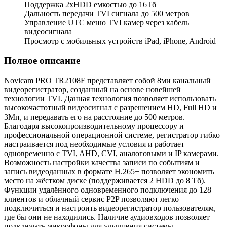
Поддержка 2xHDD емкостью до 16Тб
Дальность передачи TVI сигнала до 500 метров
Управление UTC меню TVI камер через кабель
видеосигнала
Просмотр с мобильных устройств iPad, iPhone, Android
Полное описание
Novicam PRO TR2108F представляет собой 8ми канальный
видеорегистратор, созданный на основе новейшей
технологии TVI. Данная технология позволяет использовать
высокочастотный видеосигнал с разрешением HD, Full HD и
3Мп, и передавать его на расстояние до 500 метров.
Благодаря высокопроизводительному процессору и
профессиональной операционной системе, регистратор гибко
настраивается под необходимые условия и работает
одновременно с TVI, AHD, CVI, аналоговыми и IP камерами.
Возможность настройки качества записи по событиям и
запись видеоданных в формате H.265+ позволяет экономить
место на жёстком диске (поддерживается 2 HDD до 8 Tб).
Функции удалённого одновременного подключения до 128
клиентов и облачный сервис P2P позволяют легко
подключиться и настроить видеорегистратор пользователям,
где бы они не находились. Наличие аудиовходов позволяет
подключать микрофоны для улучшения системы