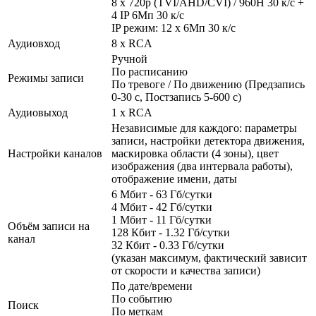
8 х 720р (TVI/AHD/CVI) / 960H 30 к/с +
4 IP 6Мп 30 к/с
IP режим: 12 х 6Мп 30 к/с
Аудиовход
8 x RCA
Ручной
По расписанию
Режимы записи
По тревоге / По движению (Предзапись
0-30 с, Постзапись 5-600 с)
Аудиовыход
1 x RCA
Независимые для каждого: параметры
записи, настройки детектора движения,
Настройки каналов
маскировка области (4 зоны), цвет
изображения (два интервала работы),
отображение имени, даты
6 Мбит - 63 Гб/сутки
4 Мбит - 42 Гб/сутки
1 Мбит - 11 Гб/сутки
Объём записи на
128 Кбит - 1.32 Гб/сутки
канал
32 Кбит - 0.33 Гб/сутки
(указан максимум, фактический зависит
от скорости и качества записи)
По дате/времени
По событию
Поиск
По меткам