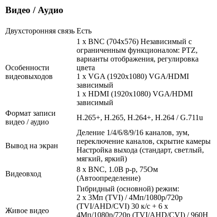
Видео / Аудио
Двухсторонняя связь
Есть
1 x BNC (704x576) Независимый с
ограниченным функционалом: PTZ,
варианты отображения, регулировка
Особенности
цвета
видеовыходов
1 x VGA (1920x1080) VGA/HDMI
зависимый
1 x HDMI (1920x1080) VGA/HDMI
зависимый
Формат записи
H.265+, H.265, H.264+, H.264 / G.711u
видео / аудио
Деление 1/4/6/8/9/16 каналов, зум,
переключение каналов, скрытие камеры
Вывод на экран
Настройка выхода (стандарт, светлый,
мягкий, яркий)
8 x BNC, 1.0В p-p, 75Ом
Видеовход
(Автоопределение)
Гибридный (основной) режим:
2 x 3Мп (TVI) / 4Мп/1080р/720p
(TVI/AHD/CVI) 30 к/с + 6 х
Живое видео
4Мп/1080р/720p (TVI/AHD/CVI) / 960H