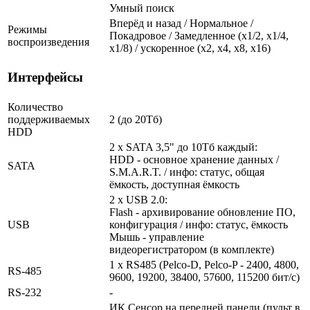
Умный поиск
Вперёд и назад / Нормальное /
Режимы
Покадровое / Замедленное (х1/2, х1/4,
воспроизведения
х1/8) / ускоренное (х2, х4, х8, х16)
Интерфейсы
Количество
поддерживаемых
2 (до 20Тб)
HDD
2 x SATA 3,5" до 10Тб каждый:
HDD - основное хранение данных /
SATA
S.M.A.R.T. / инфо: статус, общая
ёмкость, доступная ёмкость
2 x USB 2.0:
Flash - архивирование обновление ПО,
USB
конфигурация / инфо: статус, ёмкость
Мышь - управление
видеорегистратором (в комплекте)
1 x RS485 (Pelco-D, Pelco-P - 2400, 4800,
RS-485
9600, 19200, 38400, 57600, 115200 бит/с)
RS-232
-
ИК Сенсор на передней панели (пульт в