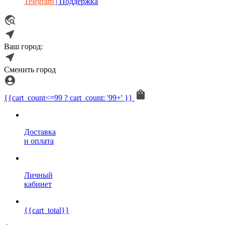
Telegram
| Поддержка
Ваш город:
Сменить город
{{cart_count<=99 ? cart_count: '99+' }}
Доставка
и оплата
Личный
кабинет
{{cart_total}}