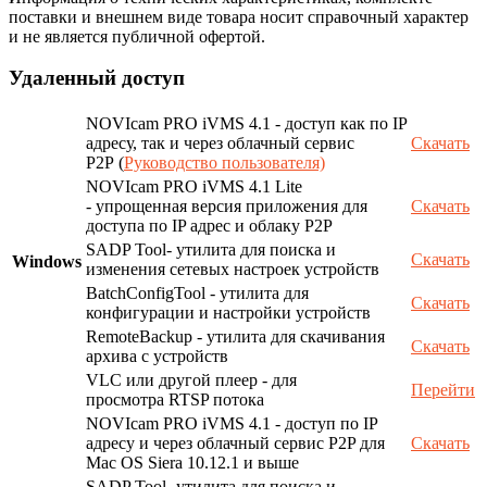
поставки и внешнем виде товара носит справочный характер
и не является публичной офертой.
Удаленный доступ
NOVIcam PRO iVMS 4.1 - доступ как по IP
адресу, так и через облачный сервис
Скачать
P2P (
Руководство пользователя)
NOVIcam PRO iVMS 4.1 Lite
- упрощенная версия приложения для
Скачать
доступа по IP адрес и облаку P2P
SADP Tool- утилита для поиска и
Скачать
Windows
изменения сетевых настроек устройств
BatchConfigTool - утилита для
Скачать
конфигурации и настройки устройств
RemoteBackup - утилита для скачивания
Скачать
архива с устройств
VLC или другой плеер - для
Перейти
просмотра RTSP потока
NOVIcam PRO iVMS 4.1 - доступ по IP
адресу и через облачный сервис P2P для
Скачать
Mac OS Siera 10.12.1 и выше
SADP Tool- утилита для поиска и