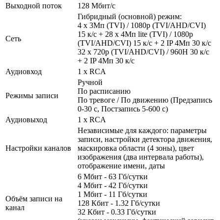
Выходной поток
128 Мбит/с
Гибридный (основной) режим:
4 x 3Мп (TVI) / 1080р (TVI/AHD/CVI)
15 к/с + 28 x 4Мп lite (TVI) / 1080р
Сеть
(TVI/AHD/CVI) 15 к/с + 2 IP 4Мп 30 к/с
32 х 720р (TVI/AHD/CVI) / 960H 30 к/с
+ 2 IP 4Мп 30 к/с
Аудиовход
1 x RCA
Ручной
По расписанию
Режимы записи
По тревоге / По движению (Предзапись
0-30 с, Постзапись 5-600 с)
Аудиовыход
1 x RCA
Независимые для каждого: параметры
записи, настройки детектора движения,
Настройки каналов
маскировка области (4 зоны), цвет
изображения (два интервала работы),
отображение имени, даты
6 Мбит - 63 Гб/сутки
4 Мбит - 42 Гб/сутки
1 Мбит - 11 Гб/сутки
Объём записи на
128 Кбит - 1.32 Гб/сутки
канал
32 Кбит - 0.33 Гб/сутки