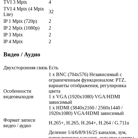
TVI 3 Mpix
4
TVI 4 Mpix (4 Mpix
32
Lite)
IP 1 Mpix (720p)
2
IP 2 Mpix (1080p)
2
IP 3 Mpix
2
IP 4 Mpix
2
Видео / Аудио
Двухсторонняя связь
Есть
1 x BNC (704x576) Независимый с
ограниченным функционалом: PTZ,
варианты отображения, регулировка
Особенности
цвета
видеовыходов
1 x VGA (1920x1080) VGA/HDMI
зависимый
1 x HDMI (3840x2160 / 2560x1440 /
1920x1080) VGA/HDMI зависимый
Формат записи
H.265+, H.265, H.264+, H.264 / G.711u
видео / аудио
Деление 1/4/6/8/9/16/25 каналов, зум,
переключение каналов, скрытие камеры