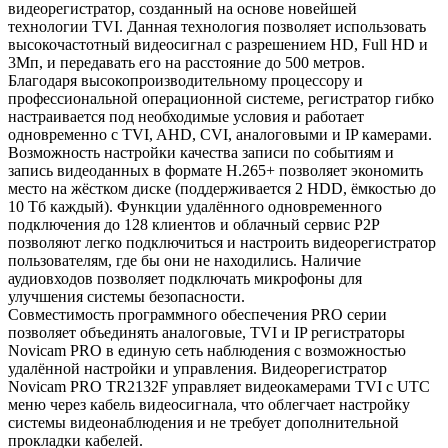
видеорегистратор, созданный на основе новейшей
технологии TVI. Данная технология позволяет использовать
высокочастотный видеосигнал с разрешением HD, Full HD и
3Мп, и передавать его на расстояние до 500 метров.
Благодаря высокопроизводительному процессору и
профессиональной операционной системе, регистратор гибко
настраивается под необходимые условия и работает
одновременно с TVI, AHD, CVI, аналоговыми и IP камерами.
Возможность настройки качества записи по событиям и
запись видеоданных в формате H.265+ позволяет экономить
место на жёстком диске (поддерживается 2 HDD, ёмкостью до
10 Tб каждый). Функции удалённого одновременного
подключения до 128 клиентов и облачный сервис P2P
позволяют легко подключиться и настроить видеорегистратор
пользователям, где бы они не находились. Наличие
аудиовходов позволяет подключать микрофоны для
улучшения системы безопасности.
Совместимость программного обеспечения PRO серии
позволяет объединять аналоговые, TVI и IP регистраторы
Novicam PRO в единую сеть наблюдения с возможностью
удалённой настройки и управления. Видеорегистратор
Novicam PRO TR2132F управляет видеокамерами TVI с UTC
меню через кабель видеосигнала, что облегчает настройку
системы видеонаблюдения и не требует дополнительной
прокладки кабелей.