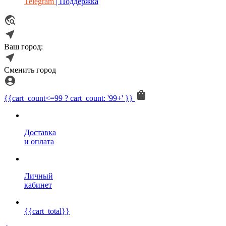
Telegram
| Поддержка
Ваш город:
Сменить город
{{cart_count<=99 ? cart_count: '99+' }}
Доставка
и оплата
Личный
кабинет
{{cart_total}}