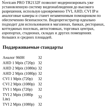
Novicam PRO TR2132F позволит модернизировать уже
установленную систему видеонаблюдения до высокого
разрешения, используя одновременно TVI, AHD, CVI IP и
аналоговые камеры и станет незаменимым помощником по
обеспечению безопасности. Видеорегистратор идеально
подходит для использования в магазинах, банках, ресторанах,
коттеджных поселках, автостоянках, торговых центрах,
аэропортах, стадионах, складах и других помещениях
больших и средних площадей.
Поддерживаемые стандарты
Аналог 960H
32
AHD 1 Mpix (720p)
32
AHD 2 Mpix (1080n)
32
AHD 2 Mpix (1080p)
32
CVI 1 Mpix (720p)
32
CVI 2 Mpix (1080p)
32
TVI 1 Mpix (720p)
32
TVI 2 Mpix (1080p
32
Lite)
TVI 2 Mpix (1080p)
32