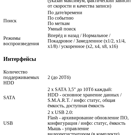
(указан максимум, фактический зависит
от скорости и качества записи)
По дате/времени
По событию
Поиск
По меткам
Умный поиск
Вперёд и назад / Нормальное /
Режимы
Покадровое / Замедленное (х1/2, х1/4,
воспроизведения
х1/8) / ускоренное (х2, х4, х8, х16)
Интерфейсы
Количество
поддерживаемых
2 (до 20Тб)
HDD
2 x SATA 3,5" до 10Тб каждый:
HDD - основное хранение данных /
SATA
S.M.A.R.T. / инфо: статус, общая
ёмкость, доступная ёмкость
2 x USB 2.0:
Flash - архивирование обновление ПО,
USB
конфигурация / инфо: статус, ёмкость
Мышь - управление
видеорегистратором (в комплекте)