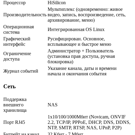
Процессор
HiSilicon
Мультиплекс (одновременно: живое
Производительность
видео, запись, воспроизведение, сеть,
архивирование, меню)
Операционная
Интегрированная OS Linux
система
Графический
Русифицирован. Основное,
интерфейс
всплывающее и быстрое меню
Администратор + Пользователь
Ограничение
(установка прав доступа, ручная
доступа
блокировка)
Указание канала, даты и времени
Журнал событий
начала и окончания события
Сеть
Поддержка
внешнего
NAS
хранилища
1х10/100/1000Мбит (Novicam, ONVIF
Порт RJ45
2.2, TCP/IP, PPPoE, DHCP, DNS, DDNS,
NTP, SMTP, RTSP, NAS, UPnP, P2P)
Битрейт на канал
32 Кбит - 7 Мбит