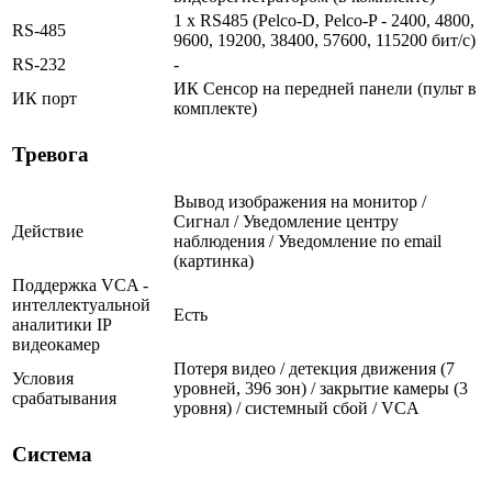
1 x RS485 (Pelco-D, Pelco-P - 2400, 4800,
RS-485
9600, 19200, 38400, 57600, 115200 бит/с)
RS-232
-
ИК Сенсор на передней панели (пульт в
ИК порт
комплекте)
Тревога
Вывод изображения на монитор /
Сигнал / Уведомление центру
Действие
наблюдения / Уведомление по email
(картинка)
Поддержка VCA -
интеллектуальной
Есть
аналитики IP
видеокамер
Потеря видео / детекция движения (7
Условия
уровней, 396 зон) / закрытие камеры (3
срабатывания
уровня) / системный сбой / VCA
Система