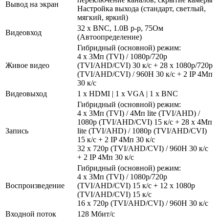
Вывод на экран
Настройка выхода (стандарт, светлый,
мягкий, яркий)
32 x BNC, 1.0В p-p, 75Ом
Видеовход
(Автоопределение)
Гибридный (основной) режим:
4 x 3Мп (TVI) / 1080р/720p
Живое видео
(TVI/AHD/CVI) 30 к/с + 28 х 1080р/720p
(TVI/AHD/CVI) / 960H 30 к/с + 2 IP 4Мп
30 к/с
Видеовыход
1 x HDMI | 1 x VGA | 1 x BNC
Гибридный (основной) режим:
4 x 3Мп (TVI) / 4Мп lite (TVI/AHD) /
1080р (TVI/AHD/CVI) 15 к/с + 28 x 4Мп
Запись
lite (TVI/AHD) / 1080р (TVI/AHD/CVI)
15 к/с + 2 IP 4Мп 30 к/с
32 х 720р (TVI/AHD/CVI) / 960H 30 к/с
+ 2 IP 4Мп 30 к/с
Гибридный (основной) режим:
4 x 3Мп (TVI) / 1080р/720p
Воспроизведение
(TVI/AHD/CVI) 15 к/с + 12 x 1080р
(TVI/AHD/CVI) 15 к/с
16 х 720р (TVI/AHD/CVI) / 960H 30 к/с
Входной поток
128 Мбит/с