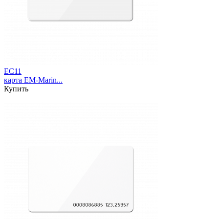
EC11
карта EM-Marin...
Купить