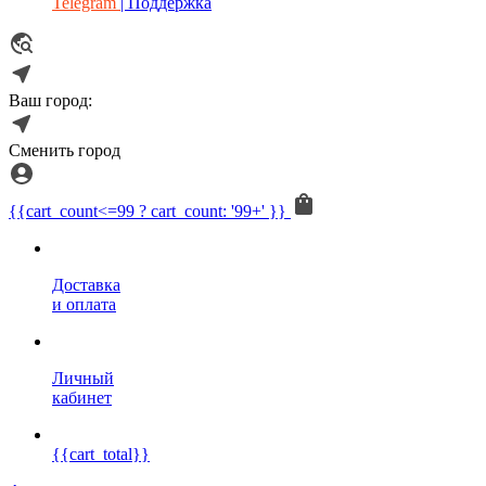
Telegram
| Поддержка
Ваш город:
Сменить город
{{cart_count<=99 ? cart_count: '99+' }}
Доставка
и оплата
Личный
кабинет
{{cart_total}}