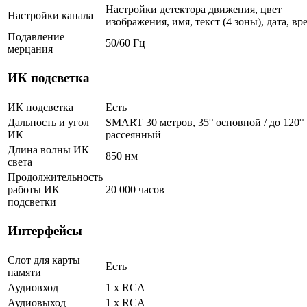
Настройки детектора движения, цвет
Настройки канала
изображения, имя, текст (4 зоны), дата, вр
Подавление
50/60 Гц
мерцания
ИК подсветка
ИК подсветка
Есть
Дальность и угол
SMART 30 метров, 35° основной / до 120°
ИК
рассеянный
Длина волны ИК
850 нм
света
Продолжительность
работы ИК
20 000 часов
подсветки
Интерфейсы
Слот для карты
Есть
памяти
Аудиовход
1 х RCA
Аудиовыход
1 х RCA