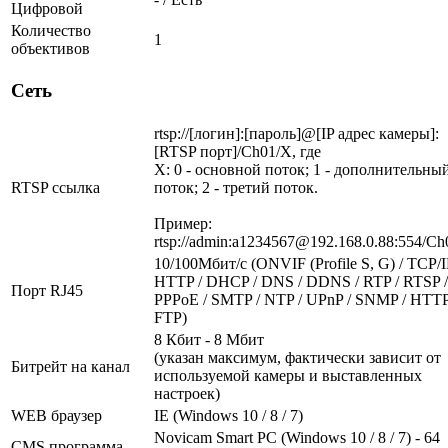
Цифровой
Количество
1
объективов
Сеть
rtsp://[логин]:[пароль]@[IP адрес камеры]:
[RTSP порт]/Ch01/X, где
X: 0 - основной поток; 1 - дополнительны
RTSP ссылка
поток; 2 - третий поток.
Пример:
rtsp://admin:a1234567@192.168.0.88:554/Ch
10/100Мбит/c (ONVIF (Profile S, G) / TCP/I
HTTP / DHCP / DNS / DDNS / RTP / RTSP /
Порт RJ45
PPPoE / SMTP / NTP / UPnP / SNMP / HTTP
FTP)
8 Кбит - 8 Мбит
(указан максимум, фактически зависит от
Битрейт на канал
используемой камеры и выставленных
настроек)
WEB браузер
IE (Windows 10 / 8 / 7)
Novicam Smart PC (Windows 10 / 8 / 7) - 64
CMS программа