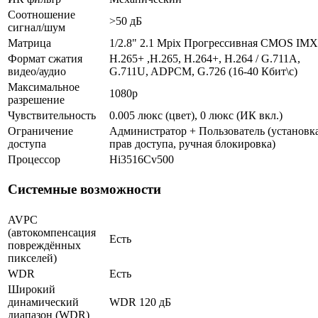
Соотношение
>50 дБ
сигнал/шум
Матрица
1/2.8" 2.1 Mpix Прогрессивная CMOS IM
Формат сжатия
H.265+ ,H.265, H.264+, H.264 / G.711A,
видео/аудио
G.711U, ADPCM, G.726 (16-40 Кбит\с)
Максимальное
1080p
разрешение
Чувствительность
0.005 люкс (цвет), 0 люкс (ИК вкл.)
Ограничение
Администратор + Пользователь (установк
доступа
прав доступа, ручная блокировка)
Процессор
Hi3516Cv500
Системные возможности
AVPC
(автокомпенсация
Есть
повреждённых
пикселей)
WDR
Есть
Широкий
динамический
WDR 120 дБ
диапазон (WDR)