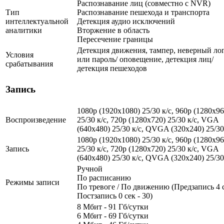
Распознавание лиц (совместно с NVR)
Тип
Распознавание пешехода и транспорта
интеллектуальной
Детекция аудио исключений
аналитики
Вторжение в область
Пересечение границы
Детекция движения, тампер, неверный ло
Условия
или пароль/ оповещение, детекция лиц/
срабатывания
детекция пешеходов
Запись
1080p (1920x1080) 25/30 к/с, 960p (1280х96
Воспроизведение
25/30 к/с, 720p (1280х720) 25/30 к/с, VGA
(640x480) 25/30 к/c, QVGA (320x240) 25/30
1080p (1920x1080) 25/30 к/с, 960p (1280х96
Запись
25/30 к/с, 720p (1280х720) 25/30 к/с, VGA
(640x480) 25/30 к/c, QVGA (320x240) 25/30
Ручной
По расписанию
Режимы записи
По тревоге / По движению (Предзапись 4 с
Постзапись 0 сек - 30)
8 Мбит - 91 Гб/сутки
6 Мбит - 69 Гб/сутки