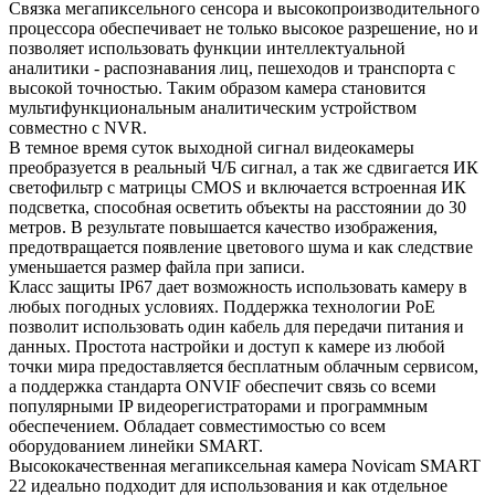
Связка мегапиксельного сенсора и высокопроизводительного
процессора обеспечивает не только высокое разрешение, но и
позволяет использовать функции интеллектуальной
аналитики - распознавания лиц, пешеходов и транспорта с
высокой точностью. Таким образом камера становится
мультифункциональным аналитическим устройством
совместно с NVR.
В темное время суток выходной сигнал видеокамеры
преобразуется в реальный Ч/Б сигнал, а так же сдвигается ИК
светофильтр с матрицы CMOS и включается встроенная ИК
подсветка, способная осветить объекты на расстоянии до 30
метров. В результате повышается качество изображения,
предотвращается появление цветового шума и как следствие
уменьшается размер файла при записи.
Класс защиты IP67 дает возможность использовать камеру в
любых погодных условиях. Поддержка технологии РоЕ
позволит использовать один кабель для передачи питания и
данных. Простота настройки и доступ к камере из любой
точки мира предоставляется бесплатным облачным сервисом,
а поддержка стандарта ONVIF обеспечит связь со всеми
популярными IP видеорегистраторами и программным
обеспечением. Обладает совместимостью со всем
оборудованием линейки SMART.
Высококачественная мегапиксельная камера Novicam SMART
22 идеально подходит для использования и как отдельное