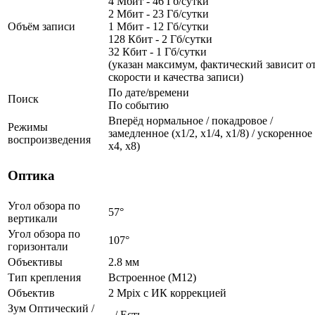
4 Мбит - 46 Гб/сутки
2 Мбит - 23 Гб/сутки
Объём записи
1 Мбит - 12 Гб/сутки
128 Кбит - 2 Гб/сутки
32 Кбит - 1 Гб/сутки
(указан максимум, фактический зависит о
скорости и качества записи)
По дате/времени
Поиск
По событию
Вперёд нормальное / покадровое /
Режимы
замедленное (х1/2, х1/4, x1/8) / ускоренное 
воспроизведения
х4, x8)
Оптика
Угол обзора по
57°
вертикали
Угол обзора по
107°
горизонтали
Объективы
2.8 мм
Тип крепления
Встроенное (М12)
Объектив
2 Mpix c ИК коррекцией
Зум Оптический /
- / Есть