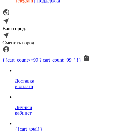
Telegram
| Поддержка
Ваш город:
Сменить город
{{cart_count<=99 ? cart_count: '99+' }}
Доставка
и оплата
Личный
кабинет
{{cart_total}}