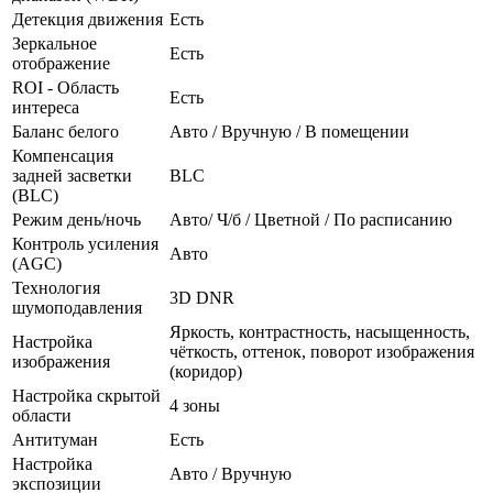
Детекция движения
Есть
Зеркальное
Есть
отображение
ROI - Область
Есть
интереса
Баланс белого
Авто / Вручную / В помещении
Компенсация
задней засветки
BLC
(BLC)
Режим день/ночь
Авто/ Ч/б / Цветной / По расписанию
Контроль усиления
Авто
(AGC)
Технология
3D DNR
шумоподавления
Яркость, контрастность, насыщенность,
Настройка
чёткость, оттенок, поворот изображения
изображения
(коридор)
Настройка скрытой
4 зоны
области
Антитуман
Есть
Настройка
Авто / Вручную
экспозиции