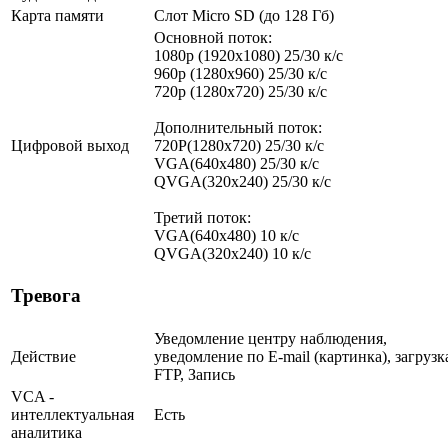
Карта памяти
Слот Micro SD (до 128 Гб)
Основной поток:
1080p (1920x1080) 25/30 к/с
960p (1280х960) 25/30 к/с
720p (1280х720) 25/30 к/с
Дополнительный поток:
Цифровой выход
720P(1280x720) 25/30 к/с
VGA(640x480) 25/30 к/с
QVGA(320x240) 25/30 к/с
Третий поток:
VGA(640x480) 10 к/c
QVGA(320x240) 10 к/c
Тревога
Уведомление центру наблюдения,
Действие
уведомление по E-mail (картинка), загрузк
FTP, Запись
VCA -
интеллектуальная
Есть
аналитика