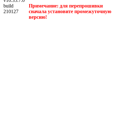
v10.35.7.0
build
Примечание: для перепрошивки
210127
сначала установите промежуточную
версию!