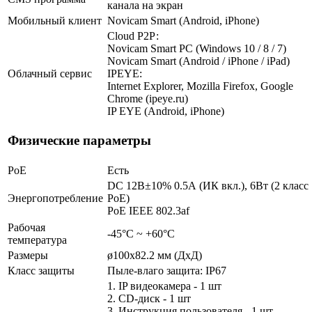
канала на экран
Мобильный клиент
Novicam Smart (Android, iPhone)
Cloud Р2Р:
Novicam Smart PC (Windows 10 / 8 / 7)
Novicam Smart (Android / iPhone / iPad)
Облачный сервис
IPEYE:
Internet Explorer, Mozilla Firefox, Google
Chrome (ipeye.ru)
IP EYE (Android, iPhone)
Физические параметры
PoE
Есть
DC 12В±10% 0.5А (ИК вкл.), 6Вт (2 класс
Энергопотребление
PoE)
PoE IEEE 802.3af
Рабочая
-45°С ~ +60°С
температура
Размеры
ø100х82.2 мм (ДхД)
Класс защиты
Пыле-влаго защита: IP67
1. IP видеокамера - 1 шт
2. СD-диск - 1 шт
3. Инструкция пользователя - 1 шт.