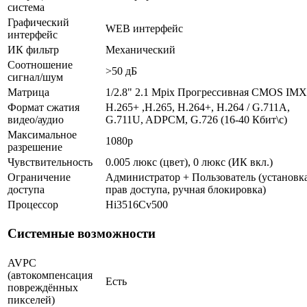
система
Графический
WEB интерфейс
интерфейс
ИК фильтр
Механический
Соотношение
>50 дБ
сигнал/шум
Матрица
1/2.8" 2.1 Mpix Прогрессивная CMOS IM
Формат сжатия
H.265+ ,H.265, H.264+, H.264 / G.711A,
видео/аудио
G.711U, ADPCM, G.726 (16-40 Кбит\с)
Максимальное
1080p
разрешение
Чувствительность
0.005 люкс (цвет), 0 люкс (ИК вкл.)
Ограничение
Администратор + Пользователь (установк
доступа
прав доступа, ручная блокировка)
Процессор
Hi3516Cv500
Системные возможности
AVPC
(автокомпенсация
Есть
повреждённых
пикселей)