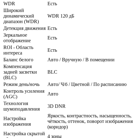
WDR
Есть
Широкий
динамический
WDR 120 дБ
диапазон (WDR)
Детекция движения
Есть
Зеркальное
Есть
отображение
ROI - Область
Есть
интереса
Баланс белого
Авто / Вручную / В помещении
Компенсация
задней засветки
BLC
(BLC)
Режим день/ночь
Авто/ Ч/б / Цветной / По расписанию
Контроль усиления
Авто
(AGC)
Технология
3D DNR
шумоподавления
Яркость, контрастность, насыщенность,
Настройка
чёткость, оттенок, поворот изображения
изображения
(коридор)
Настройка скрытой
4 зоны