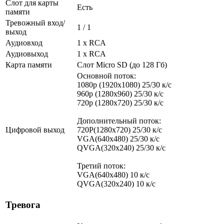
Слот для карты
Есть
памяти
Тревожный вход/
1 / 1
выход
Аудиовход
1 х RCA
Аудиовыход
1 х RCA
Карта памяти
Слот Micro SD (до 128 Гб)
Основной поток:
1080p (1920x1080) 25/30 к/с
960p (1280х960) 25/30 к/с
720p (1280х720) 25/30 к/с
Дополнительный поток:
Цифровой выход
720P(1280x720) 25/30 к/с
VGA(640x480) 25/30 к/с
QVGA(320x240) 25/30 к/с
Третий поток:
VGA(640x480) 10 к/c
QVGA(320x240) 10 к/c
Тревога