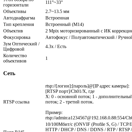
111°~33°
горизонтали
Объективы
2.7~13.5 мм
Автодиафрагма
Встроенная
Тип крепления
Встроенный (М14)
Объектив
2 Mpix моторизированный c ИК коррекци
Фокусировка
Автофокус / Полуавтоматический / Ручно
Зум Оптический /
4.3х / Есть
Цифровой
Количество
1
объективов
Сеть
rtsp://[логин]:[пароль]@[IP адрес камеры]:
[RTSP порт]/Ch01/X, где
X: 0 - основной поток; 1 - дополнительны
RTSP ссылка
поток; 2 - третий поток.
Пример:
rtsp://admin:a1234567@192.168.0.88:554/Ch
10/100Мбит/c (ONVIF (Profile S, G) / TCP/I
HTTP / DHCP / DNS / DDNS / RTP / RTSP /