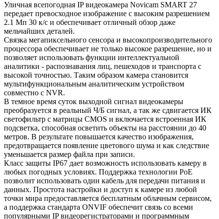
Уличная всепогодная IP видеокамера Novicam SMART 27
передает превосходное изображение с высоким разрешением
2.1 Мп 30 к/с и обеспечивает отличный обзор даже
мельчайших деталей.
Связка мегапиксельного сенсора и высокопроизводительного
процессора обеспечивает не только высокое разрешение, но и
позволяет использовать функции интеллектуальной
аналитики - распознавания лиц, пешеходов и транспорта с
высокой точностью. Таким образом камера становится
мультифункциональным аналитическим устройством
совместно с NVR.
В темное время суток выходной сигнал видеокамеры
преобразуется в реальный Ч/Б сигнал, а так же сдвигается ИК
светофильтр с матрицы CMOS и включается встроенная ИК
подсветка, способная осветить объекты на расстоянии до 40
метров. В результате повышается качество изображения,
предотвращается появление цветового шума и как следствие
уменьшается размер файла при записи.
Класс защиты IP67 дает возможность использовать камеру в
любых погодных условиях. Поддержка технологии РоЕ
позволит использовать один кабель для передачи питания и
данных. Простота настройки и доступ к камере из любой
точки мира предоставляется бесплатным облачным сервисом,
а поддержка стандарта ONVIF обеспечит связь со всеми
популярными IP видеорегистраторами и программным