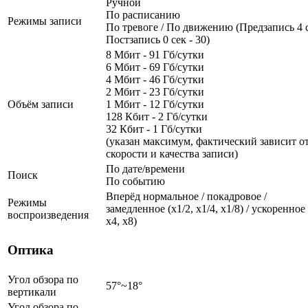
Ручной
По расписанию
Режимы записи
По тревоге / По движению (Предзапись 4 с
Постзапись 0 сек - 30)
8 Мбит - 91 Гб/сутки
6 Мбит - 69 Гб/сутки
4 Мбит - 46 Гб/сутки
2 Мбит - 23 Гб/сутки
Объём записи
1 Мбит - 12 Гб/сутки
128 Кбит - 2 Гб/сутки
32 Кбит - 1 Гб/сутки
(указан максимум, фактический зависит о
скорости и качества записи)
По дате/времени
Поиск
По событию
Вперёд нормальное / покадровое /
Режимы
замедленное (х1/2, х1/4, x1/8) / ускоренное 
воспроизведения
х4, x8)
Оптика
Угол обзора по
57°~18°
вертикали
Угол обзора по