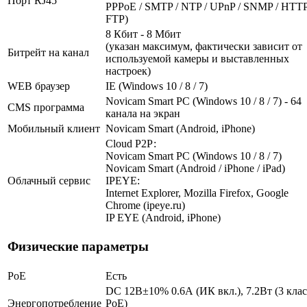
Порт RJ45
PPPoE / SMTP / NTP / UPnP / SNMP / HTTP
FTP)
8 Кбит - 8 Мбит
(указан максимум, фактически зависит от
Битрейт на канал
используемой камеры и выставленных
настроек)
WEB браузер
IE (Windows 10 / 8 / 7)
Novicam Smart PC (Windows 10 / 8 / 7) - 64
CMS программа
канала на экран
Мобильный клиент
Novicam Smart (Android, iPhone)
Cloud Р2Р:
Novicam Smart PC (Windows 10 / 8 / 7)
Novicam Smart (Android / iPhone / iPad)
Облачный сервис
IPEYE:
Internet Explorer, Mozilla Firefox, Google
Chrome (ipeye.ru)
IP EYE (Android, iPhone)
Физические параметры
PoE
Есть
DC 12В±10% 0.6А (ИК вкл.), 7.2Вт (3 клас
Энергопотребление
PoE)