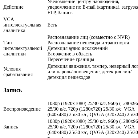
Уведомление центру наблюдения,
Действие
уведомление по E-mail (картинка), загрузк
FTP, Запись
VCA -
интеллектуальная
Есть
аналитика
Распознавание лиц (совместно с NVR)
Тип
Распознавание пешехода и транспорта
интеллектуальной
Детекция аудио исключений
аналитики
Вторжение в область
Пересечение границы
Детекция движения, тампер, неверный ло
Условия
или пароль/ оповещение, детекция лиц/
срабатывания
детекция пешеходов
Запись
1080p (1920x1080) 25/30 к/с, 960p (1280х96
Воспроизведение
25/30 к/с, 720p (1280х720) 25/30 к/с, VGA
(640x480) 25/30 к/c, QVGA (320x240) 25/30
1080p (1920x1080) 25/30 к/с, 960p (1280х96
Запись
25/30 к/с, 720p (1280х720) 25/30 к/с, VGA
(640x480) 25/30 к/c, QVGA (320x240) 25/30