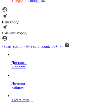
Telegram
| Поддержка
Ваш город:
Сменить город
{{cart_count<=99 ? cart_count: '99+' }}
Доставка
и оплата
Личный
кабинет
{{cart_total}}