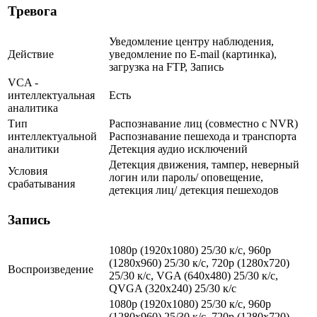
Тревога
Уведомление центру наблюдения,
Действие
уведомление по E-mail (картинка),
загрузка на FTP, Запись
VCA -
интеллектуальная
Есть
аналитика
Тип
Распознавание лиц (совместно с NVR)
интеллектуальной
Распознавание пешехода и транспорта
аналитики
Детекция аудио исключений
Детекция движения, тампер, неверный
Условия
логин или пароль/ оповещение,
срабатывания
детекция лиц/ детекция пешеходов
Запись
1080p (1920x1080) 25/30 к/с, 960p
(1280х960) 25/30 к/с, 720p (1280х720)
Воспроизведение
25/30 к/с, VGA (640x480) 25/30 к/c,
QVGA (320x240) 25/30 к/c
1080p (1920x1080) 25/30 к/с, 960p
(1280х960) 25/30 к/с, 720p (1280х720)