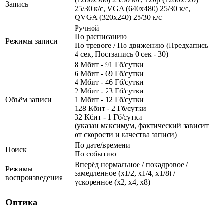
Запись
25/30 к/с, VGA (640x480) 25/30 к/c,
QVGA (320x240) 25/30 к/c
Ручной
По расписанию
Режимы записи
По тревоге / По движению (Предхапись
4 сек, Постзапись 0 сек - 30)
8 Мбит - 91 Гб/сутки
6 Мбит - 69 Гб/сутки
4 Мбит - 46 Гб/сутки
2 Мбит - 23 Гб/сутки
Объём записи
1 Мбит - 12 Гб/сутки
128 Кбит - 2 Гб/сутки
32 Кбит - 1 Гб/сутки
(указан максимум, фактический зависит
от скорости и качества записи)
По дате/времени
Поиск
По событию
Вперёд нормальное / покадровое /
Режимы
замедленное (х1/2, х1/4, x1/8) /
воспроизведения
ускоренное (х2, х4, x8)
Оптика