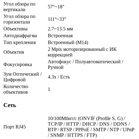
Угол обзора по
57°~18°
вертикали
Угол обзора по
111°~33°
горизонтали
Объективы
2.7~13.5 мм
Автодиафрагма
Встроенная
Тип крепления
Встроенный (М14)
2 Mpix моторизированный c ИК
Объектив
коррекцией
Автофокус / Полуавтоматический /
Фокусировка
Ручной
Зум Оптический /
4.3х / Есть
Цифровой
Количество
1
объективов
Сеть
10/100Мбит/c (ONVIF (Profile S, G) /
TCP/IP / HTTP / DHCP / DNS / DDNS /
Порт RJ45
RTP / RTSP / PPPoE / SMTP / NTP / UPnP
/ SNMP / HTTPS / FTP)