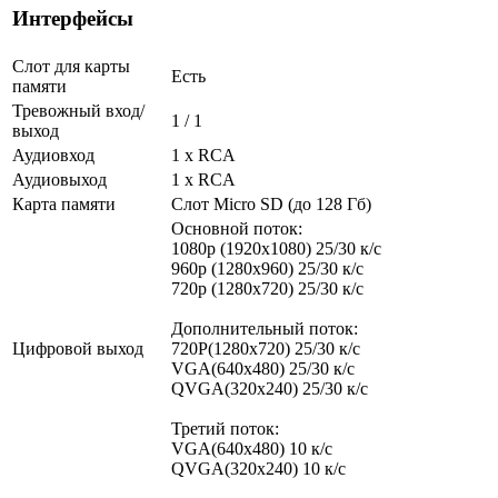
Интерфейсы
Слот для карты
Есть
памяти
Тревожный вход/
1 / 1
выход
Аудиовход
1 х RCA
Аудиовыход
1 х RCA
Карта памяти
Слот Micro SD (до 128 Гб)
Основной поток:
1080p (1920x1080) 25/30 к/с
960p (1280х960) 25/30 к/с
720p (1280х720) 25/30 к/с
Дополнительный поток:
Цифровой выход
720P(1280x720) 25/30 к/с
VGA(640x480) 25/30 к/с
QVGA(320x240) 25/30 к/с
Третий поток:
VGA(640x480) 10 к/c
QVGA(320x240) 10 к/c