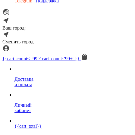
Telegram
| Поддержка
Ваш город:
Сменить город
{{cart_count<=99 ? cart_count: '99+' }}
Доставка
и оплата
Личный
кабинет
{{cart_total}}