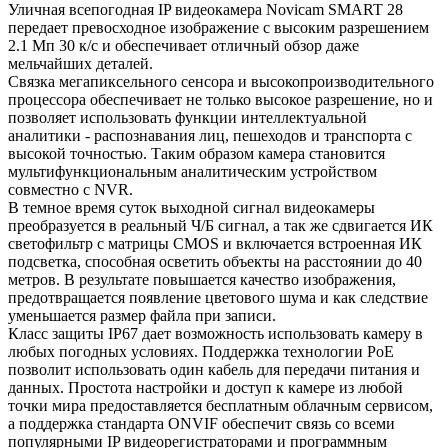
Уличная всепогодная IP видеокамера Novicam SMART 28
передает превосходное изображение с высоким разрешением
2.1 Мп 30 к/с и обеспечивает отличный обзор даже
мельчайших деталей.
Связка мегапиксельного сенсора и высокопроизводительного
процессора обеспечивает не только высокое разрешение, но и
позволяет использовать функции интеллектуальной
аналитики - распознавания лиц, пешеходов и транспорта с
высокой точностью. Таким образом камера становится
мультифункциональным аналитическим устройством
совместно с NVR.
В темное время суток выходной сигнал видеокамеры
преобразуется в реальный Ч/Б сигнал, а так же сдвигается ИК
светофильтр с матрицы CMOS и включается встроенная ИК
подсветка, способная осветить объекты на расстоянии до 40
метров. В результате повышается качество изображения,
предотвращается появление цветового шума и как следствие
уменьшается размер файла при записи.
Класс защиты IP67 дает возможность использовать камеру в
любых погодных условиях. Поддержка технологии РоЕ
позволит использовать один кабель для передачи питания и
данных. Простота настройки и доступ к камере из любой
точки мира предоставляется бесплатным облачным сервисом,
а поддержка стандарта ONVIF обеспечит связь со всеми
популярными IP видеорегистраторами и программным