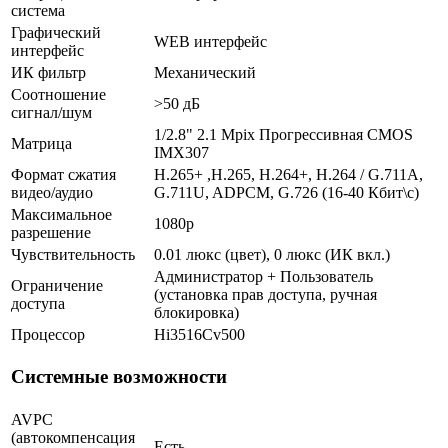
система
Графический
WEB интерфейс
интерфейс
ИК фильтр
Механический
Соотношение
>50 дБ
сигнал/шум
1/2.8" 2.1 Mpix Прогрессивная CMOS
Матрица
IMX307
Формат сжатия
H.265+ ,H.265, H.264+, H.264 / G.711A,
видео/аудио
G.711U, ADPCM, G.726 (16-40 Кбит\с)
Максимальное
1080p
разрешение
Чувствительность
0.01 люкс (цвет), 0 люкс (ИК вкл.)
Администратор + Пользователь
Ограничение
(установка прав доступа, ручная
доступа
блокировка)
Процессор
Hi3516Cv500
Системные возможности
AVPC
(автокомпенсация
Есть