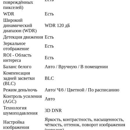
повреждённых
пикселей)
WDR
Есть
Широкий
динамический
WDR 120 дБ
диапазон (WDR)
Детекция движения
Есть
Зеркальное
Есть
отображение
ROI - Область
Есть
интереса
Баланс белого
Авто / Вручную / В помещении
Компенсация
задней засветки
BLC
(BLC)
Режим день/ночь
Авто/ Ч/б / Цветной / По расписанию
Контроль усиления
Авто
(AGC)
Технология
3D DNR
шумоподавления
Яркость, контрастность, насыщенность,
Настройка
чёткость, оттенок, поворот изображения
изображения
(коридор)