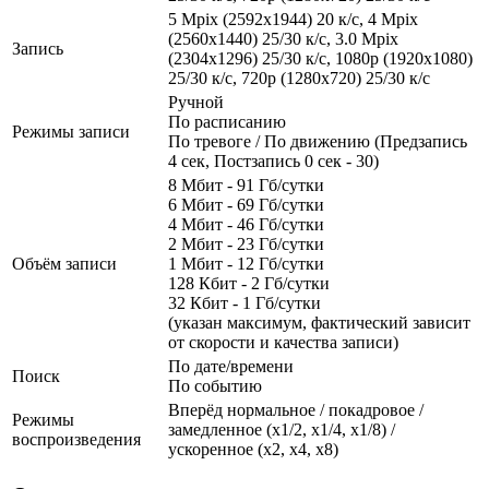
5 Mpix (2592x1944) 20 к/с, 4 Mpix
(2560x1440) 25/30 к/с, 3.0 Mpix
Запись
(2304x1296) 25/30 к/с, 1080p (1920x1080)
25/30 к/с, 720p (1280х720) 25/30 к/с
Ручной
По расписанию
Режимы записи
По тревоге / По движению (Предзапись
4 сек, Постзапись 0 сек - 30)
8 Мбит - 91 Гб/сутки
6 Мбит - 69 Гб/сутки
4 Мбит - 46 Гб/сутки
2 Мбит - 23 Гб/сутки
Объём записи
1 Мбит - 12 Гб/сутки
128 Кбит - 2 Гб/сутки
32 Кбит - 1 Гб/сутки
(указан максимум, фактический зависит
от скорости и качества записи)
По дате/времени
Поиск
По событию
Вперёд нормальное / покадровое /
Режимы
замедленное (х1/2, х1/4, x1/8) /
воспроизведения
ускоренное (х2, х4, x8)