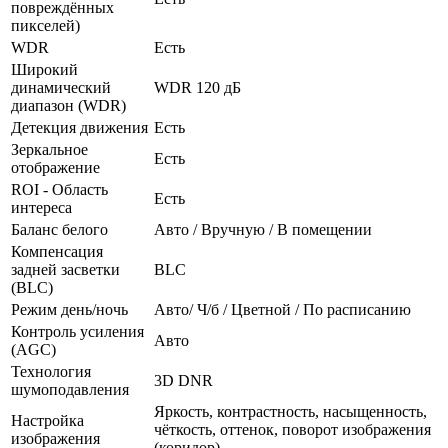
повреждённых
пикселей)
WDR
Есть
Широкий
динамический
WDR 120 дБ
диапазон (WDR)
Детекция движения
Есть
Зеркальное
Есть
отображение
ROI - Область
Есть
интереса
Баланс белого
Авто / Вручную / В помещении
Компенсация
задней засветки
BLC
(BLC)
Режим день/ночь
Авто/ Ч/б / Цветной / По расписанию
Контроль усиления
Авто
(AGC)
Технология
3D DNR
шумоподавления
Яркость, контрастность, насыщенность,
Настройка
чёткость, оттенок, поворот изображения
изображения
(коридор)