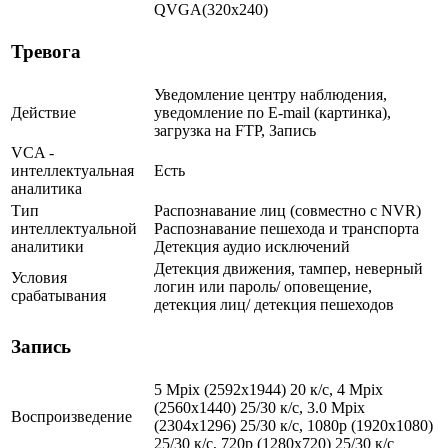
QVGA(320x240)
Тревога
Уведомление центру наблюдения,
Действие
уведомление по E-mail (картинка),
загрузка на FTP, Запись
VCA -
интеллектуальная
Есть
аналитика
Тип
Распознавание лиц (совместно с NVR)
интеллектуальной
Распознавание пешехода и транспорта
аналитики
Детекция аудио исключений
Детекция движения, тампер, неверный
Условия
логин или пароль/ оповещение,
срабатывания
детекция лиц/ детекция пешеходов
Запись
5 Mpix (2592x1944) 20 к/с, 4 Mpix
(2560x1440) 25/30 к/с, 3.0 Mpix
Воспроизведение
(2304x1296) 25/30 к/с, 1080p (1920x1080)
25/30 к/с, 720p (1280х720) 25/30 к/с