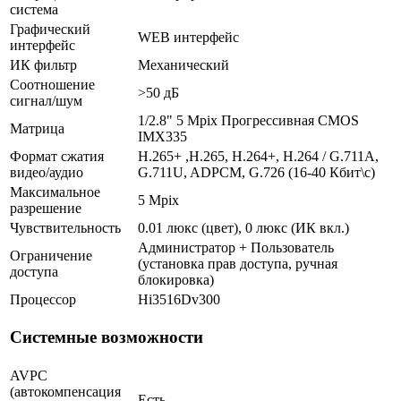
система
Графический
WEB интерфейс
интерфейс
ИК фильтр
Механический
Соотношение
>50 дБ
сигнал/шум
1/2.8" 5 Mpix Прогрессивная CMOS
Матрица
IMX335
Формат сжатия
H.265+ ,H.265, H.264+, H.264 / G.711A,
видео/аудио
G.711U, ADPCM, G.726 (16-40 Кбит\с)
Максимальное
5 Mpix
разрешение
Чувствительность
0.01 люкс (цвет), 0 люкс (ИК вкл.)
Администратор + Пользователь
Ограничение
(установка прав доступа, ручная
доступа
блокировка)
Процессор
Hi3516Dv300
Системные возможности
AVPC
(автокомпенсация
Есть