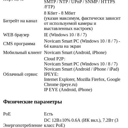
SMTP / NTP / UPnP / SNMP / HTTPS
/FTP)
8 Кбит - 8 Мбит
(указан максимум, фактически зависит
Битрейт на канал
от используемой камеры и
выставленных настроек)
WEB браузер
IE (Windows 10 / 8 / 7)
Novicam Smart PC (Windows 10 / 8 / 7) -
CMS программа
64 канала на экран
Мобильный клиент
Novicam Smart (Android, iPhone)
Cloud Р2Р:
Novicam Smart PC (Windows 10 / 8 / 7)
Novicam Smart (Android / iPhone / iPad)
Облачный сервис
IPEYE:
Internet Explorer, Mozilla Firefox, Google
Chrome (ipeye.ru)
IP EYE (Android, iPhone)
Физические параметры
PoE
Есть
DC 12В±10% 0.6А (ИК вкл.), 7.2Вт (3
Энергопотребление
класс PoE)