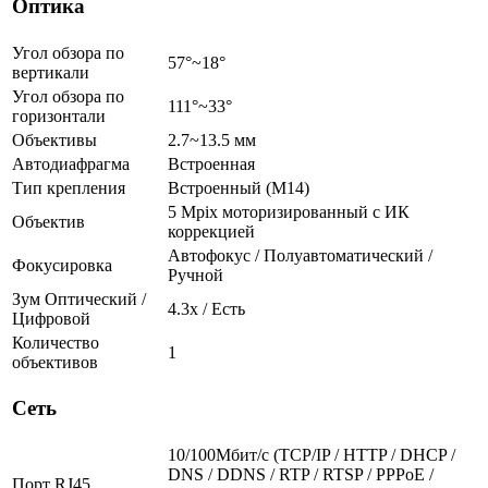
Оптика
Угол обзора по
57°~18°
вертикали
Угол обзора по
111°~33°
горизонтали
Объективы
2.7~13.5 мм
Автодиафрагма
Встроенная
Тип крепления
Встроенный (М14)
5 Mpix моторизированный c ИК
Объектив
коррекцией
Автофокус / Полуавтоматический /
Фокусировка
Ручной
Зум Оптический /
4.3х / Есть
Цифровой
Количество
1
объективов
Сеть
10/100Мбит/c (TCP/IP / HTTP / DHCP /
DNS / DDNS / RTP / RTSP / PPPoE /
Порт RJ45