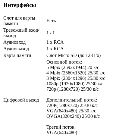
Интерфейсы
Слот для карты
Есть
памяти
Тревожный вход/
1 / 1
выход
Аудиовход
1 х RCA
Аудиовыход
1 х RCA
Карта памяти
Слот Micro SD (до 128 Гб)
Основной поток:
5 Mpix (2592x1944) 20 к/с
4 Mpix (2560x1520) 25/30 к/с
3 Mpix (2304x1296) 25/30 к/с
1080p (1920x1080) 25/30 к/с
720p (1280х720) 25/30 к/с
Цифровой выход
Дополнительный поток:
720P(1280x720) 25/30 к/с
VGA(640x480) 25/30 к/с
QVGA(320x240) 25/30 к/с
Третий поток:
VGA(640x480)