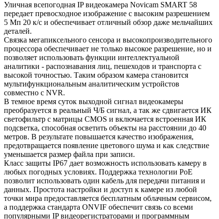
Уличная всепогодная IP видеокамера Novicam SMART 58
передает превосходное изображение с высоким разрешением
5 Мп 20 к/с и обеспечивает отличный обзор даже мельчайших
деталей.
Связка мегапиксельного сенсора и высокопроизводительного
процессора обеспечивает не только высокое разрешение, но и
позволяет использовать функции интеллектуальной
аналитики - распознавания лиц, пешеходов и транспорта с
высокой точностью. Таким образом камера становится
мультифункциональным аналитическим устройстов
совместно с NVR.
В темное время суток выходной сигнал видеокамеры
преобразуется в реальный Ч/Б сигнал, а так же сдвигается ИК
светофильтр с матрицы CMOS и включается встроенная ИК
подсветка, способная осветить объекты на расстоянии до 40
метров. В результате повышается качество изображения,
предотвращается появление цветового шума и как следствие
уменьшается размер файла при записи.
Класс защиты IP67 дает возможность использовать камеру в
любых погодных условиях. Поддержка технологии РоЕ
позволит использовать один кабель для передачи питания и
данных. Простота настройки и доступ к камере из любой
точки мира предоставляется бесплатным облачным сервисом,
а поддержка стандарта ONVIF обеспечит связь со всеми
популярными IP видеорегистраторами и программным