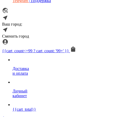
Telegram
| Поддержка
Ваш город:
Сменить город
{{cart_count<=99 ? cart_count: '99+' }}
Доставка
и оплата
Личный
кабинет
{{cart_total}}