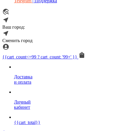
Telegram
| Поддержка
Ваш город:
Сменить город
{{cart_count<=99 ? cart_count: '99+' }}
Доставка
и оплата
Личный
кабинет
{{cart_total}}