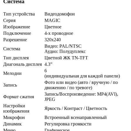
Система
Тип устройства
Видеодомофон
Серия
MAGIC
Изображение
Цветное
Подключение
4-х проводное
Разрешение
320х240
Видео: PAL/NTSC
Система
Аудио: Полудуплекс
Тип дисплея
Цветной ЖК TN-TFT
Диагональ дисплея
4.3”
6
Мелодии
(индивидуальная для каждой панели)
Фото или видео (авто / вручную / по
Запись
движению / по тревоге)
Запись/Воспроизведение: MP4(AVI),
Формат сжатия
JPEG
Настройки
Яркость / Контраст / Цветность
изображения
Микрофон
Встроенный всенаправленный
Динамик
Регулировка громкости
Меню
Графическое