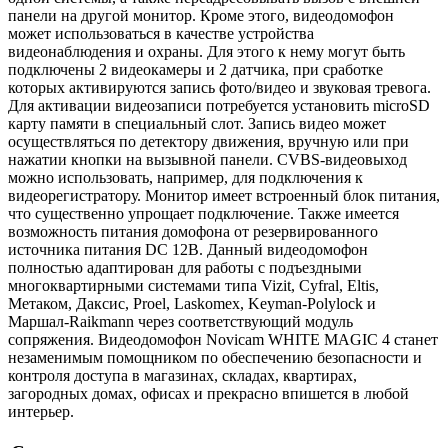
панели на другой монитор. Кроме этого, видеодомофон
может использоваться в качестве устройства
видеонаблюдения и охраны. Для этого к нему могут быть
подключены 2 видеокамеры и 2 датчика, при сработке
которых активируются запись фото/видео и звуковая тревога.
Для активации видеозаписи потребуется установить microSD
карту памяти в специальный слот. Запись видео может
осуществляться по детектору движения, вручную или при
нажатии кнопки на вызывной панели. CVBS-видеовыход
можно использовать, например, для подключения к
видеорегистратору. Монитор имеет встроенный блок питания,
что существенно упрощает подключение. Также имеется
возможность питания домофона от резервированного
источника питания DC 12В. Данный видеодомофон
полностью адаптирован для работы с подъездными
многоквартирными системами типа Vizit, Cyfral, Eltis,
Метаком, Даксис, Proel, Laskomex, Keyman-Polylock и
Маршал-Raikmann через соответствующий модуль
сопряжения. Видеодомофон Novicam WHITE MAGIC 4 станет
незаменимым помощником по обеспечению безопасности и
контроля доступа в магазинах, складах, квартирах,
загородных домах, офисах и прекрасно впишется в любой
интерьер.