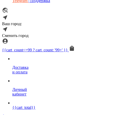
Telegram
| Поддержка
Ваш город:
Сменить город
{{cart_count<=99 ? cart_count: '99+' }}
Доставка
и оплата
Личный
кабинет
{{cart_total}}