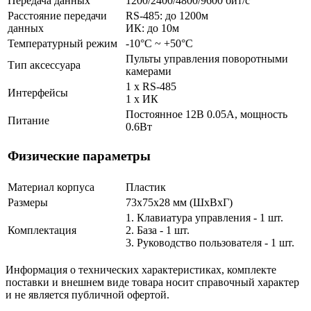
Передача данных
1200/2400/4800/9600 бит/с
Расстояние передачи
RS-485: до 1200м
данных
ИК: до 10м
Температурный режим
-10°С ~ +50°С
Пульты управления поворотными
Тип аксессуара
камерами
1 x RS-485
Интерфейсы
1 x ИК
Постоянное 12В 0.05А, мощность
Питание
0.6Вт
Физические параметры
Материал корпуса
Пластик
Размеры
73х75х28 мм (ШхВхГ)
1. Клавиатура управления - 1 шт.
Комплектация
2. База - 1 шт.
3. Руководство пользователя - 1 шт.
Информация о технических характеристиках, комплекте
поставки и внешнем виде товара носит справочный характер
и не является публичной офертой.