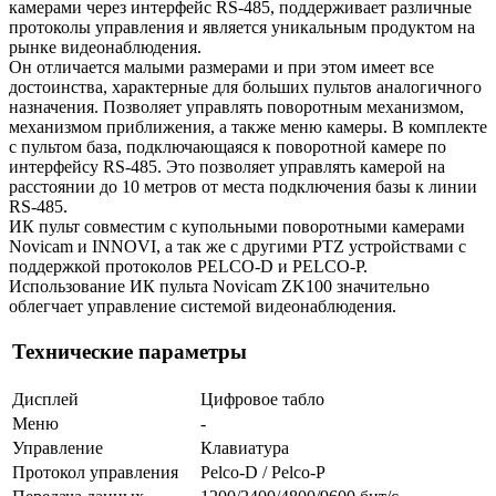
камерами через интерфейс RS-485, поддерживает различные
протоколы управления и является уникальным продуктом на
рынке видеонаблюдения.
Он отличается малыми размерами и при этом имеет все
достоинства, характерные для больших пультов аналогичного
назначения. Позволяет управлять поворотным механизмом,
механизмом приближения, а также меню камеры. В комплекте
с пультом база, подключающаяся к поворотной камере по
интерфейсу RS-485. Это позволяет управлять камерой на
расстоянии до 10 метров от места подключения базы к линии
RS-485.
ИК пульт совместим с купольными поворотными камерами
Novicam и INNOVI, а так же с другими PTZ устройствами с
поддержкой протоколов PELCO-D и PELCO-P.
Использование ИК пульта Novicam ZK100 значительно
облегчает управление системой видеонаблюдения.
Технические параметры
Дисплей
Цифровое табло
Меню
-
Управление
Клавиатура
Протокол управления
Pelco-D / Pelco-P