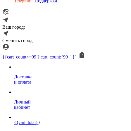
Telegram
| Поддержка
Ваш город:
Сменить город
{{cart_count<=99 ? cart_count: '99+' }}
Доставка
и оплата
Личный
кабинет
{{cart_total}}