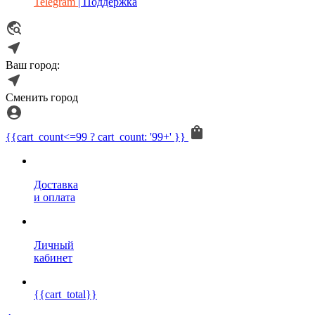
Telegram
| Поддержка
Ваш город:
Сменить город
{{cart_count<=99 ? cart_count: '99+' }}
Доставка
и оплата
Личный
кабинет
{{cart_total}}