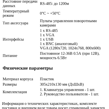
Расстояние передачи
RS-485: до 1200м
данных
Температурный
0°С ~ +50°С
режим
Пульты управления поворотными
Тип аксессуара
камерами
1 x RS-485
1 х VGA
Интерфейсы
1 x USB
1 x BNC (аналоговый)
VGA (1280х720, 1024х768, 800х600)
Постоянное 12-36В 0.5А (при 12В),
Питание
мощность 6.5Вт
Физические параметры
Материал корпуса
Пластик
Размеры
305х210х130 мм (ДхШхВ)
1. Клавиатура управления - 1 шт.
Комплектация
2. Руководство пользователя - 1 шт.
Информация о технических характеристиках, комплекте
поставки и внешнем виде товара носит справочный характер