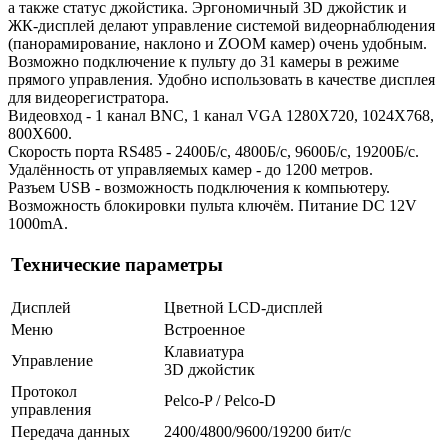
а также статус джойстика. Эргономичный 3D джойстик и
ЖК-дисплей делают управление системой видеорнаблюдения
(панорамирование, наклоно и ZOOM камер) очень удобным.
Возможно подключение к пульту до 31 камеры в режиме
прямого управления. Удобно использовать в качестве дисплея
для видеорегистратора.
Видеовход - 1 канал BNC, 1 канал VGA 1280X720, 1024X768,
800X600.
Скорость порта RS485 - 2400Б/с, 4800Б/с, 9600Б/с, 19200Б/с.
Удалённость от управляемых камер - до 1200 метров.
Разъем USB - возможность подключения к компьютеру.
Возможность блокировки пульта ключём. Питание DC 12V
1000mA.
Технические параметры
Дисплей
Цветной LCD-дисплей
Меню
Встроенное
Клавиатура
Управление
3D джойстик
Протокол
Pelco-P / Pelco-D
управления
Передача данных
2400/4800/9600/19200 бит/с