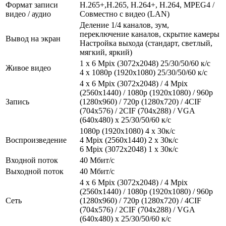
Формат записи
H.265+,H.265, H.264+, H.264, MPEG4 /
видео / аудио
Совместно с видео (LAN)
Деление 1/4 каналов, зум,
переключение каналов, скрытие камеры
Вывод на экран
Настройка выхода (стандарт, светлый,
мягкий, яркий)
1 x 6 Mpix (3072x2048) 25/30/50/60 к/с
Живое видео
4 х 1080p (1920x1080) 25/30/50/60 к/с
4 x 6 Mpix (3072x2048) / 4 Mpix
(2560x1440) / 1080p (1920x1080) / 960p
Запись
(1280x960) / 720p (1280x720) / 4CIF
(704x576) / 2CIF (704x288) / VGA
(640x480) x 25/30/50/60 к/с
1080р (1920x1080) 4 x 30к/с
Воспроизведение
4 Mpix (2560x1440) 2 x 30к/с
6 Mpix (3072x2048) 1 x 30к/с
Входной поток
40 Мбит/с
Выходной поток
40 Мбит/с
4 x 6 Mpix (3072x2048) / 4 Mpix
(2560x1440) / 1080p (1920x1080) / 960p
Сеть
(1280x960) / 720p (1280x720) / 4CIF
(704x576) / 2CIF (704x288) / VGA
(640x480) x 25/30/50/60 к/с