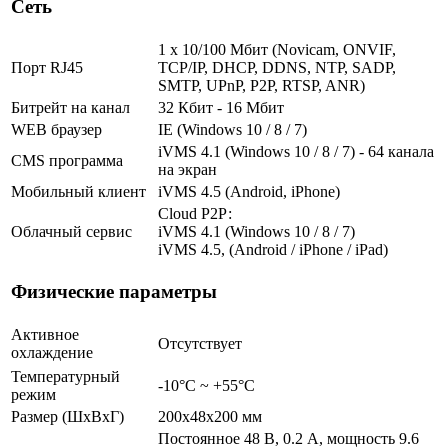
Сеть
1 x 10/100 Мбит (Novicam, ONVIF,
Порт RJ45
TCP/IP, DHCP, DDNS, NTP, SADP,
SMTP, UPnP, P2P, RTSP, ANR)
Битрейт на канал
32 Кбит - 16 Мбит
WEB браузер
IE (Windows 10 / 8 / 7)
iVMS 4.1 (Windows 10 / 8 / 7) - 64 канала
CMS программа
на экран
Мобильный клиент
iVMS 4.5 (Android, iPhone)
Cloud Р2Р:
Облачный сервис
iVMS 4.1 (Windows 10 / 8 / 7)
iVMS 4.5, (Android / iPhone / iPad)
Физические параметры
Активное
Отсутствует
охлаждение
Температурный
-10°C ~ +55°C
режим
Размер (ШxВxГ)
200x48x200 мм
Постоянное 48 В, 0.2 А, мощность 9.6