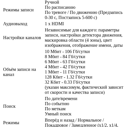
Ручной
По расписанию
Режимы записи
По тревоге / По движению (Предзапись
0-30 с, Постзапись 5-600 с)
Аудиовыход
1 x HDMI
Независимые для каждого: параметры
записи, настройки детектора движения,
Настройки каналов
маскировка области (4 зоны), цвет
изображения, отображение имени, даты
10 Мбит - 106 Гб/сутки
8 Мбит - 84 Гб/сутки
6 Мбит - 63 Гб/сутки
4 Мбит - 42 Гб/сутки
Объём записи на
1 Мбит - 11 Гб/сутки
канал
128 Кбит - 1.32 Гб/сутки
32 Кбит - 0.33 Гб/сутки
(указан максимум, фактический зависит
от скорости и качества записи)
По дате/времени
По событию
Поиск
По меткам
Умный поиск
Вперёд и назад / Нормальное /
Режимы
Покадровое / Замедленное (х1/2, х1/4,