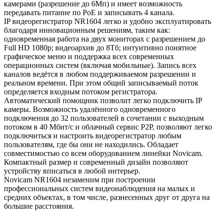
камерами (разрешение до 6Мп) и имеет возможность
передавать питание по PoE и записывать 4 канала.
IP видеорегистратор NR1604 легко и удобно эксплуатировать
благодаря инновационным решениям, таким как:
одновременная работа на двух мониторах с разрешением до
Full HD 1080p; видеоархив до 8Тб; интуитивно понятное
графическое меню и поддержка всех современных
операционных систем (включая мобильные). Запись всех
каналов ведётся в любом поддерживаемом разрешении и
реальном времени. При этом общий записываемый поток
определяется входным потоком регистратора.
Автоматический помощник позволит легко подключить IP
камеры. Возможность удалённого одновременного
подключения до 32 пользователей в сочетании с выходным
потоком в 40 Мбит/с и облачный сервис P2P, позволяют легко
подключиться и настроить видеорегистратор любым
пользователям, где бы они не находились. Обладает
совместимостью со всем оборудованием линейки Novicam.
Компактный размер и современный дизайн позволяют
устройству вписаться в любой интерьер.
Novicam NR1604 незаменим при построении
профессиональных систем видеонаблюдения на малых и
средних объектах, в том числе, разнесенных друг от друга на
большие расстояния.