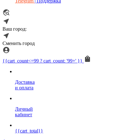
Telegram
| Поддержка
Ваш город:
Сменить город
{{cart_count<=99 ? cart_count: '99+' }}
Доставка
и оплата
Личный
кабинет
{{cart_total}}