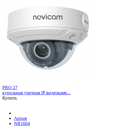
PRO 27
купольная уличная IP видеокаме...
Купить
Архив
NR1604