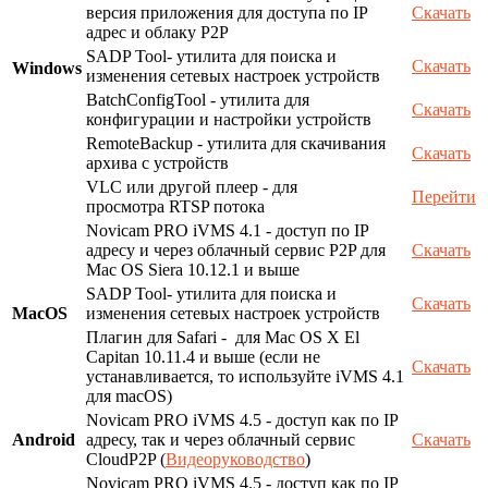
версия приложения для доступа по IP
Скачать
адрес и облаку P2P
SADP Tool- утилита для поиска и
Скачать
Windows
изменения сетевых настроек устройств
BatchConfigTool - утилита для
Скачать
конфигурации и настройки устройств
RemoteBackup - утилита для скачивания
Скачать
архива с устройств
VLC или другой плеер - для
Перейти
просмотра RTSP потока
Novicam PRO iVMS 4.1 - доступ по IP
адресу и через облачный сервис P2P для
Скачать
Mac OS Siera 10.12.1 и выше
SADP Tool- утилита для поиска и
Скачать
MacOS
изменения сетевых настроек устройств
Плагин для Safari - для Mac OS X El
Capitan 10.11.4 и выше (если не
Скачать
устанавливается, то используйте iVMS 4.1
для macOS)
Novicam PRO iVMS 4.5 - доступ как по IP
Android
адресу, так и через облачный сервис
Скачать
CloudP2P (
Видеоруководство
)
Novicam PRO iVMS 4.5 - доступ как по IP