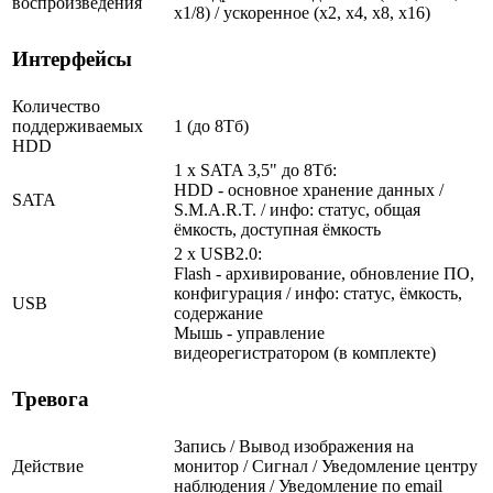
воспроизведения
х1/8) / ускоренное (х2, х4, х8, х16)
Интерфейсы
Количество
поддерживаемых
1 (до 8Тб)
HDD
1 x SATA 3,5" до 8Тб:
HDD - основное хранение данных /
SATA
S.M.A.R.T. / инфо: статус, общая
ёмкость, доступная ёмкость
2 x USB2.0:
Flash - архивирование, обновление ПО,
конфигурация / инфо: статус, ёмкость,
USB
содержание
Мышь - управление
видеорегистратором (в комплекте)
Тревога
Запись / Вывод изображения на
Действие
монитор / Сигнал / Уведомление центру
наблюдения / Уведомление по email