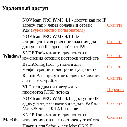
Удаленный доступ
NOVIcam PRO iVMS 4.1 - доступ как по IP
адресу, так и через облачный сервис
Скачать
P2P (
Руководство пользователя)
NOVIcam PRO iVMS 4.1 Lite
- упрощенная версия приложения для
Скачать
доступа по IP адрес и облаку P2P
SADP Tool- утилита для поиска и
Скачать
Windows
изменения сетевых настроек устройств
BatchConfigTool - утилита для
Скачать
конфигурации и настройки устройств
RemoteBackup - утилита для скачивания
Скачать
архива с устройств
VLC или другой плеер - для
Перейти
просмотра RTSP потока
NOVIcam PRO iVMS 4.1 - доступ по IP
адресу и через облачный сервис P2P для
Скачать
Mac OS Siera 10.12.1 и выше
SADP Tool- утилита для поиска и
Скачать
MacOS
изменения сетевых настроек устройств
Плагин для Safari - для Mac OS X El