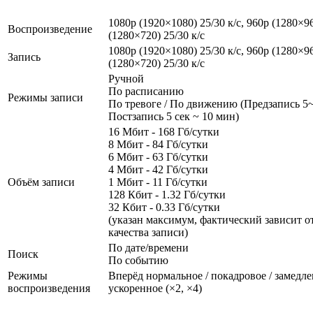
1080p (1920×1080) 25/30 к/с, 960p (1280×96
Воспроизведение
(1280×720) 25/30 к/с
1080p (1920×1080) 25/30 к/с, 960p (1280×96
Запись
(1280×720) 25/30 к/с
Ручной
По расписанию
Режимы записи
По тревоге / По движению (Предзапись 5~
Постзапись 5 сек ~ 10 мин)
16 Мбит - 168 Гб/сутки
8 Мбит - 84 Гб/сутки
6 Мбит - 63 Гб/сутки
4 Мбит - 42 Гб/сутки
Объём записи
1 Мбит - 11 Гб/сутки
128 Кбит - 1.32 Гб/сутки
32 Кбит - 0.33 Гб/сутки
(указан максимум, фактический зависит о
качества записи)
По дате/времени
Поиск
По событию
Режимы
Вперёд нормальное / покадровое / замедлен
воспроизведения
ускоренное (×2, ×4)