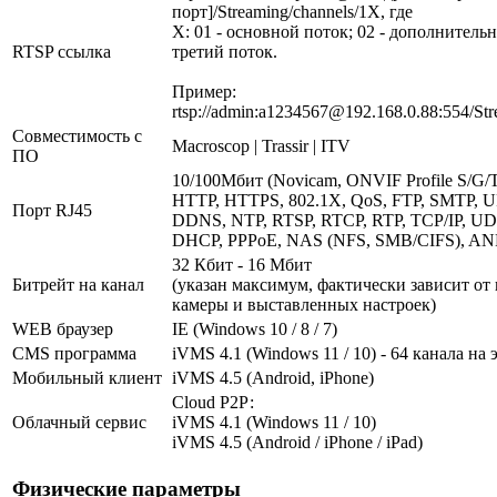
порт]/Streaming/channels/1X, где
X: 01 - основной поток; 02 - дополнительн
RTSP ссылка
третий поток.
Пример:
rtsp://admin:a1234567@192.168.0.88:554/Str
Совместимость с
Macroscop | Trassir | ITV
ПО
10/100Мбит (Novicam, ONVIF Profile S/G/T,
HTTP, HTTPS, 802.1X, QoS, FTP, SMTP, 
Порт RJ45
DDNS, NTP, RTSP, RTCP, RTP, TCP/IP, UD
DHCP, PPPoE, NAS (NFS, SMB/CIFS), AN
32 Кбит - 16 Мбит
Битрейт на канал
(указан максимум, фактически зависит от
камеры и выставленных настроек)
WEB браузер
IE (Windows 10 / 8 / 7)
CMS программа
iVMS 4.1 (Windows 11 / 10) - 64 канала на 
Мобильный клиент
iVMS 4.5 (Android, iPhone)
Cloud Р2Р:
Облачный сервис
iVMS 4.1 (Windows 11 / 10)
iVMS 4.5 (Android / iPhone / iPad)
Физические параметры