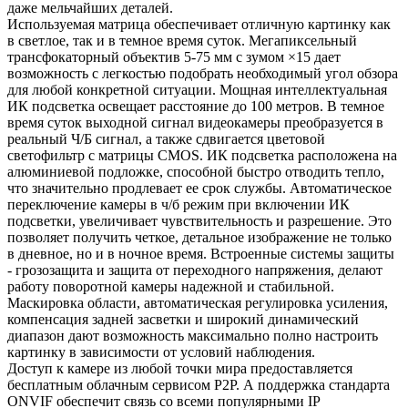
даже мельчайших деталей.
Используемая матрица обеспечивает отличную картинку как
в светлое, так и в темное время суток. Мегапиксельный
трансфокаторный объектив 5-75 мм с зумом ×15 дает
возможность с легкостью подобрать необходимый угол обзора
для любой конкретной ситуации. Мощная интеллектуальная
ИК подсветка освещает расстояние до 100 метров. В темное
время суток выходной сигнал видеокамеры преобразуется в
реальный Ч/Б сигнал, а также сдвигается цветовой
светофильтр с матрицы CMOS. ИК подсветка расположена на
алюминиевой подложке, способной быстро отводить тепло,
что значительно продлевает ее срок службы. Автоматическое
переключение камеры в ч/б режим при включении ИК
подсветки, увеличивает чувствительность и разрешение. Это
позволяет получить четкое, детальное изображение не только
в дневное, но и в ночное время. Встроенные системы защиты
- грозозащита и защита от переходного напряжения, делают
работу поворотной камеры надежной и стабильной.
Маскировка области, автоматическая регулировка усиления,
компенсация задней засветки и широкий динамический
диапазон дают возможность максимально полно настроить
картинку в зависимости от условий наблюдения.
Доступ к камере из любой точки мира предоставляется
бесплатным облачным сервисом P2P. А поддержка стандарта
ONVIF обеспечит связь со всеми популярными IP