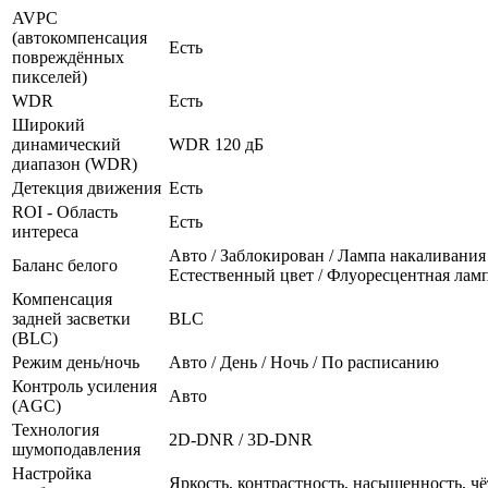
AVPC
(автокомпенсация
Есть
повреждённых
пикселей)
WDR
Есть
Широкий
динамический
WDR 120 дБ
диапазон (WDR)
Детекция движения
Есть
ROI - Область
Есть
интереса
Авто / Заблокирован / Лампа накаливания 
Баланс белого
Естественный цвет / Флуоресцентная лам
Компенсация
задней засветки
BLC
(BLC)
Режим день/ночь
Авто / День / Ночь / По расписанию
Контроль усиления
Авто
(AGC)
Технология
2D-DNR / 3D-DNR
шумоподавления
Настройка
Яркость, контрастность, насыщенность, чё