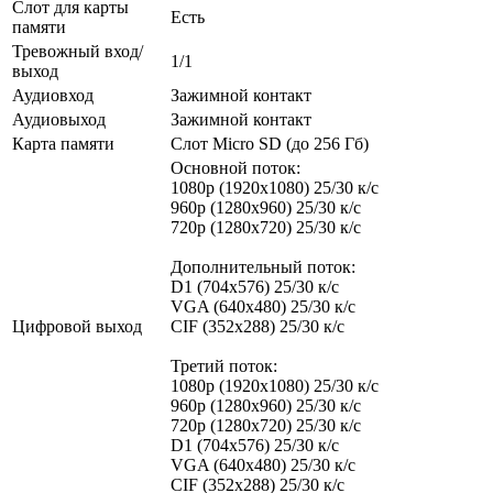
Слот для карты
Есть
памяти
Тревожный вход/
1/1
выход
Аудиовход
Зажимной контакт
Аудиовыход
Зажимной контакт
Карта памяти
Слот Micro SD (до 256 Гб)
Основной поток:
1080p (1920х1080) 25/30 к/с
960р (1280х960) 25/30 к/с
720p (1280х720) 25/30 к/с
Дополнительный поток:
D1 (704x576) 25/30 к/с
VGA (640x480) 25/30 к/с
Цифровой выход
CIF (352x288) 25/30 к/с
Третий поток:
1080p (1920х1080) 25/30 к/с
960р (1280х960) 25/30 к/с
720p (1280х720) 25/30 к/с
D1 (704x576) 25/30 к/с
VGA (640x480) 25/30 к/с
CIF (352x288) 25/30 к/с