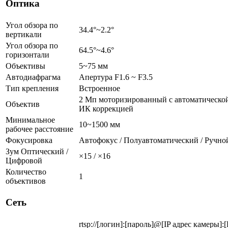
Оптика
Угол обзора по
34.4°~2.2°
вертикали
Угол обзора по
64.5°~4.6°
горизонтали
Объективы
5~75 мм
Автодиафрагма
Апертура F1.6 ~ F3.5
Тип крепления
Встроенное
2 Мп моторизированный с автоматическо
Объектив
ИК коррекцией
Минимальное
10~1500 мм
рабочее расстояние
Фокусировка
Автофокус / Полуавтоматический / Ручно
Зум Оптический /
×15 / ×16
Цифровой
Количество
1
объективов
Сеть
rtsp://[логин]:[пароль]@[IP адрес камеры]: