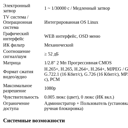
Электронный
1 ~ 1/30000 с / Медленный затвор
затвор
TV система /
Операционная
Интегрированная OS Linux
система
Графический
WEB интерфейс, OSD меню
интерфейс
ИК фильтр
Механический
Соотношение
≥ 52 дБ
сигнал/шум
Матрица
1/2.8" 2 Мп Прогрессивная CMOS
H.265+, H.265, H.264+, H.264+, MJPEG / G.
Формат сжатия
G.722.1 (16 Кбит/с), G.726 (16 Кбит/с), M
видео/аудио
с), PCM
Максимальное
1080p
разрешение
Чувствительность
0.005 люкс (цвет), 0 люкс (ИК вкл.)
Ограничение
Администратор + Пользователь (установка
доступа
ручная блокировка)
Системные возможности