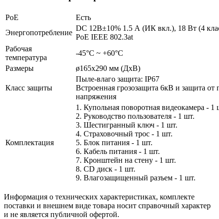
PoE
Есть
DC 12В±10% 1.5 А (ИК вкл.), 18 Вт (4 кла
Энергопотребление
PoE IEEE 802.3at
Рабочая
-45°С ~ +60°С
температура
Размеры
ø165х290 мм (ДхВ)
Пыле-влаго защита: IP67
Класс защиты
Встроенная грозозащита 6кВ и защита от 
напряжения
1. Купольная поворотная видеокамера - 1 
2. Руководство пользователя - 1 шт.
3. Шестигранный ключ - 1 шт.
4. Страховочный трос - 1 шт.
Комплектация
5. Блок питания - 1 шт.
6. Кабель питания - 1 шт.
7. Кронштейн на стену - 1 шт.
8. CD диск - 1 шт.
9. Влагозащищенный разъем - 1 шт.
Информация о технических характеристиках, комплекте
поставки и внешнем виде товара носит справочный характер
и не является публичной офертой.