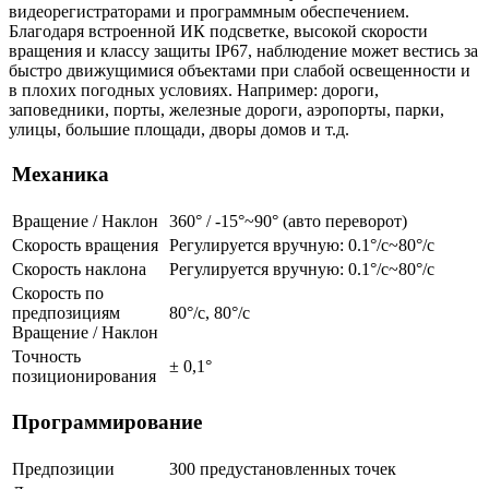
видеорегистраторами и программным обеспечением.
Благодаря встроенной ИК подсветке, высокой скорости
вращения и классу защиты IP67, наблюдение может вестись за
быстро движущимися объектами при слабой освещенности и
в плохих погодных условиях. Например: дороги,
заповедники, порты, железные дороги, аэропорты, парки,
улицы, большие площади, дворы домов и т.д.
Механика
Вращение / Наклон
360° / -15°~90° (авто переворот)
Скорость вращения
Регулируется вручную: 0.1°/с~80°/с
Скорость наклона
Регулируется вручную: 0.1°/с~80°/с
Скорость по
предпозициям
80°/с, 80°/с
Вращение / Наклон
Точность
± 0,1°
позиционирования
Программирование
Предпозиции
300 предустановленных точек