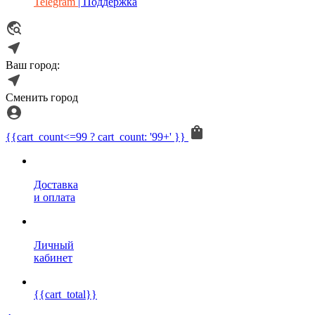
Telegram
| Поддержка
Ваш город:
Сменить город
{{cart_count<=99 ? cart_count: '99+' }}
Доставка
и оплата
Личный
кабинет
{{cart_total}}