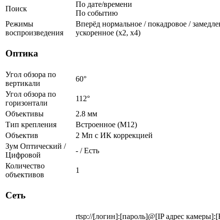
По дате/времени
Поиск
По событию
Режимы
Вперёд нормальное / покадровое / замедленн
воспроизведения
ускоренное (х2, х4)
Оптика
Угол обзора по
60°
вертикали
Угол обзора по
112°
горизонтали
Объективы
2.8 мм
Тип крепления
Встроенное (М12)
Объектив
2 Мп c ИК коррекцией
Зум Оптический /
- / Есть
Цифровой
Количество
1
объективов
Сеть
rtsp://[логин]:[пароль]@[IP адрес камеры]: