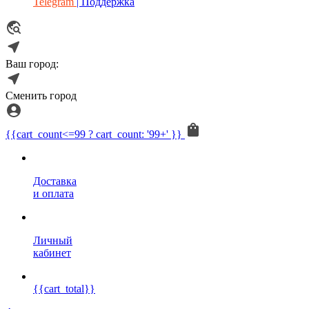
Telegram
| Поддержка
Ваш город:
Сменить город
{{cart_count<=99 ? cart_count: '99+' }}
Доставка
и оплата
Личный
кабинет
{{cart_total}}