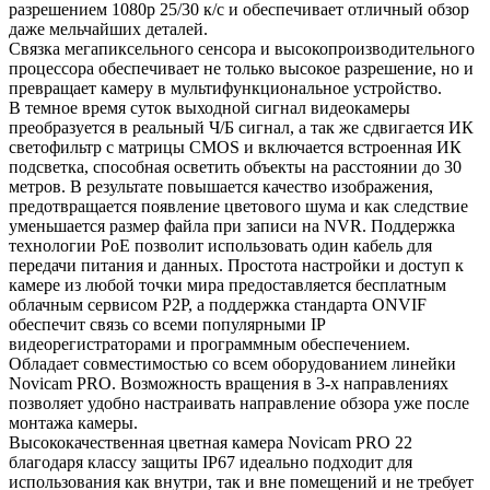
разрешением 1080p 25/30 к/с и обеспечивает отличный обзор
даже мельчайших деталей.
Связка мегапиксельного сенсора и высокопроизводительного
процессора обеспечивает не только высокое разрешение, но и
превращает камеру в мультифункциональное устройство.
В темное время суток выходной сигнал видеокамеры
преобразуется в реальный Ч/Б сигнал, а так же сдвигается ИК
светофильтр с матрицы CMOS и включается встроенная ИК
подсветка, способная осветить объекты на расстоянии до 30
метров. В результате повышается качество изображения,
предотвращается появление цветового шума и как следствие
уменьшается размер файла при записи на NVR. Поддержка
технологии РоЕ позволит использовать один кабель для
передачи питания и данных. Простота настройки и доступ к
камере из любой точки мира предоставляется бесплатным
облачным сервисом P2P, а поддержка стандарта ONVIF
обеспечит связь со всеми популярными IP
видеорегистраторами и программным обеспечением.
Обладает совместимостью со всем оборудованием линейки
Novicam PRO. Возможность вращения в 3-х направлениях
позволяет удобно настраивать направление обзора уже после
монтажа камеры.
Высококачественная цветная камера Novicam PRO 22
благодаря классу защиты IP67 идеально подходит для
использования как внутри, так и вне помещений и не требует