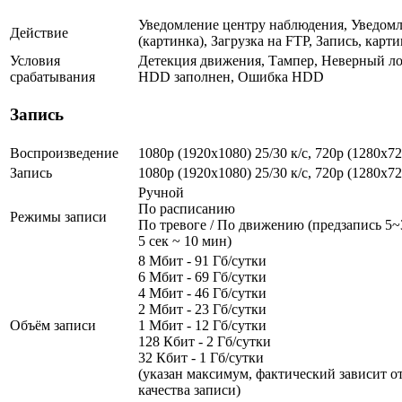
Уведомление центру наблюдения, Уведомл
Действие
(картинка), Загрузка на FTP, Запись, карт
Условия
Детекция движения, Тампер, Неверный ло
срабатывания
HDD заполнен, Ошибка HDD
Запись
Воспроизведение
1080p (1920x1080) 25/30 к/с, 720p (1280х72
Запись
1080p (1920x1080) 25/30 к/с, 720p (1280х72
Ручной
По расписанию
Режимы записи
По тревоге / По движению (предзапись 5~3
5 сек ~ 10 мин)
8 Мбит - 91 Гб/сутки
6 Мбит - 69 Гб/сутки
4 Мбит - 46 Гб/сутки
2 Мбит - 23 Гб/сутки
Объём записи
1 Мбит - 12 Гб/сутки
128 Кбит - 2 Гб/сутки
32 Кбит - 1 Гб/сутки
(указан максимум, фактический зависит от
качества записи)