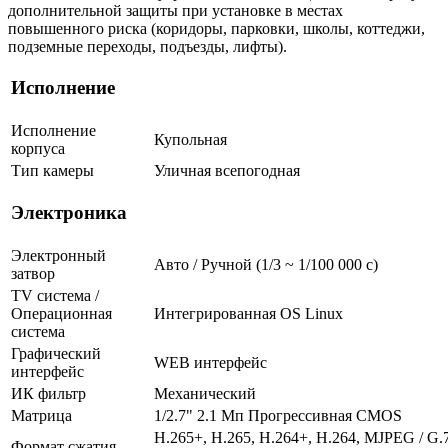
дополнительной защиты при установке в местах
повышенного риска (коридоры, парковки, школы, коттеджи,
подземные переходы, подъезды, лифты).
Исполнение
Исполнение
Купольная
корпуса
Тип камеры
Уличная всепогодная
Электроника
Электронный
Авто / Ручной (1/3 ~ 1/100 000 с)
затвор
TV система /
Операционная
Интегрированная OS Linux
система
Графический
WEB интерфейс
интерфейс
ИК фильтр
Механический
Матрица
1/2.7" 2.1 Мп Прогрессивная CMOS
H.265+, H.265, H.264+, H.264, MJPEG / G.7
Формат сжатия