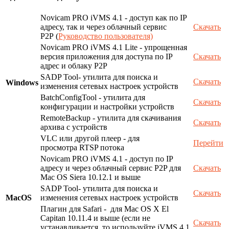
Novicam PRO iVMS 4.1 - доступ как по IP
адресу, так и через облачный сервис
Скачать
P2P (
Руководство пользователя)
Novicam PRO iVMS 4.1 Lite - упрощенная
версия приложения для доступа по IP
Скачать
адрес и облаку P2P
SADP Tool- утилита для поиска и
Скачать
Windows
изменения сетевых настроек устройств
BatchConfigTool - утилита для
Скачать
конфигурации и настройки устройств
RemoteBackup - утилита для скачивания
Скачать
архива с устройств
VLC или другой плеер - для
Перейти
просмотра RTSP потока
Novicam PRO iVMS 4.1 - доступ по IP
адресу и через облачный сервис P2P для
Скачать
Mac OS Siera 10.12.1 и выше
SADP Tool- утилита для поиска и
Скачать
MacOS
изменения сетевых настроек устройств
Плагин для Safari - для Mac OS X El
Capitan 10.11.4 и выше (если не
Скачать
устанавливается, то используйте iVMS 4.1