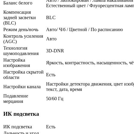
Авто / Заблокирован / Лампа накаливания 
Баланс белого
Естественный цвет / Флуоресцентная лам
Компенсация
задней засветки
BLC
(BLC)
Режим день/ночь
Авто/ Ч/б / Цветной / По расписанию
Контроль усиления
Авто
(AGC)
Технология
3D-DNR
шумоподавления
Настройка
Яркость, контрастность, насыщенность, чё
изображения
Настройка скрытой
Есть
области
Настройки детектора движения, цвет изоб
Настройки канала
текст, дата, время
Подавление
50/60 Гц
мерцания
ИК подсветка
ИК подсветка
Есть
Дальность и угол