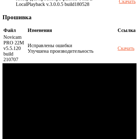
Скачать
LocalPlayback v.3.0.0.5 build180528
Прошивка
Файл
Изменения
Ссылка
Novicam
PRO 22M
Исправлены ошибки
v5.5.120
Скачать
Улучшена производительность
build
210707