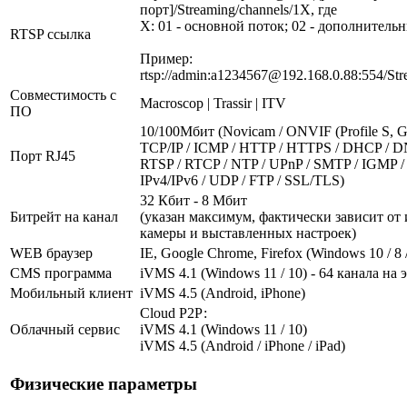
порт]/Streaming/channels/1X, где
X: 01 - основной поток; 02 - дополнитель
RTSP ссылка
Пример:
rtsp://admin:a1234567@192.168.0.88:554/Str
Совместимость с
Macroscop | Trassir | ITV
ПО
10/100Мбит (Novicam / ONVIF (Profile S, G,
TCP/IP / ICMP / HTTP / HTTPS / DHCP / D
Порт RJ45
RTSP / RTCP / NTP / UPnP / SMTP / IGMP / 
IPv4/IPv6 / UDP / FTP / SSL/TLS)
32 Кбит - 8 Мбит
Битрейт на канал
(указан максимум, фактически зависит от
камеры и выставленных настроек)
WEB браузер
IE, Google Chrome, Firefox (Windows 10 / 8 /
CMS программа
iVMS 4.1 (Windows 11 / 10) - 64 канала на 
Мобильный клиент
iVMS 4.5 (Android, iPhone)
Cloud Р2Р:
Облачный сервис
iVMS 4.1 (Windows 11 / 10)
iVMS 4.5 (Android / iPhone / iPad)
Физические параметры