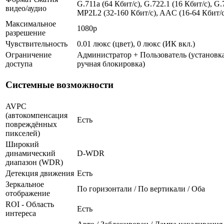
G.711a (64 Кбит/с), G.722.1 (16 Кбит/с), G.
видео/аудио
MP2L2 (32-160 Кбит/с), AAC (16-64 Кбит/с
Максимальное
1080p
разрешение
Чувствительность
0.01 люкс (цвет), 0 люкс (ИК вкл.)
Ограничение
Администратор + Пользователь (установка
доступа
ручная блокировка)
Системные возможности
AVPC
(автокомпенсация
Есть
повреждённых
пикселей)
Широкий
динамический
D-WDR
диапазон (WDR)
Детекция движения
Есть
Зеркальное
По горизонтали / По вертикали / Оба
отображение
ROI - Область
Есть
интереса