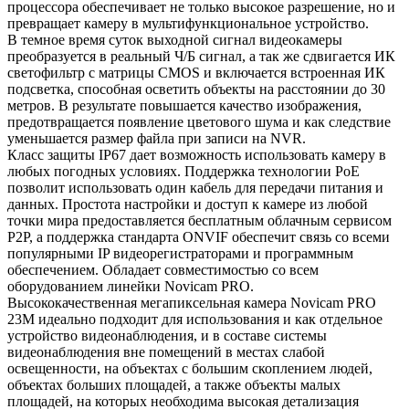
процессора обеспечивает не только высокое разрешение, но и
превращает камеру в мультифункциональное устройство.
В темное время суток выходной сигнал видеокамеры
преобразуется в реальный Ч/Б сигнал, а так же сдвигается ИК
светофильтр с матрицы CMOS и включается встроенная ИК
подсветка, способная осветить объекты на расстоянии до 30
метров. В результате повышается качество изображения,
предотвращается появление цветового шума и как следствие
уменьшается размер файла при записи на NVR.
Класс защиты IP67 дает возможность использовать камеру в
любых погодных условиях. Поддержка технологии РоЕ
позволит использовать один кабель для передачи питания и
данных. Простота настройки и доступ к камере из любой
точки мира предоставляется бесплатным облачным сервисом
P2P, а поддержка стандарта ONVIF обеспечит связь со всеми
популярными IP видеорегистраторами и программным
обеспечением. Обладает совместимостью со всем
оборудованием линейки Novicam PRO.
Высококачественная мегапиксельная камера Novicam PRO
23M идеально подходит для использования и как отдельное
устройство видеонаблюдения, и в составе системы
видеонаблюдения вне помещений в местах слабой
освещенности, на объектах с большим скоплением людей,
объектах больших площадей, а также объекты малых
площадей, на которых необходима высокая детализация