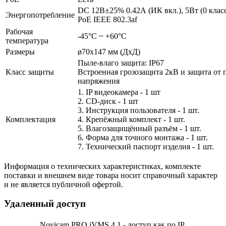
DC 12В±25% 0.42А (ИК вкл.), 5Вт (0 клас
Энергопотребление
PoE IEEE 802.3af
Рабочая
-45°С ~ +60°С
температура
Размеры
ø70х147 мм (ДхД)
Пыле-влаго защита: IP67
Класс защиты
Встроенная грозозащита 2кВ и защита от 
напряжения
1. IP видеокамера - 1 шт
2. СD-диск - 1 шт
3. Инструкция пользователя - 1 шт.
Комплектация
4. Крепёжный комплект - 1 шт.
5. Влагозащищённый разъём - 1 шт.
6. Форма для точного монтажа - 1 шт.
7. Технический паспорт изделия - 1 шт.
Информация о технических характеристиках, комплекте
поставки и внешнем виде товара носит справочный характер
и не является публичной офертой.
Удаленный доступ
Novicam PRO iVMS 4.1 - доступ как по IP