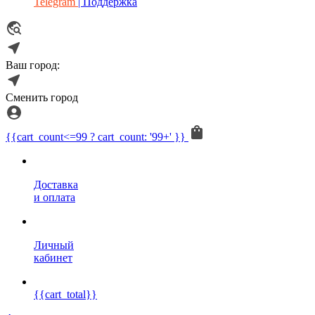
Telegram
| Поддержка
Ваш город:
Сменить город
{{cart_count<=99 ? cart_count: '99+' }}
Доставка
и оплата
Личный
кабинет
{{cart_total}}