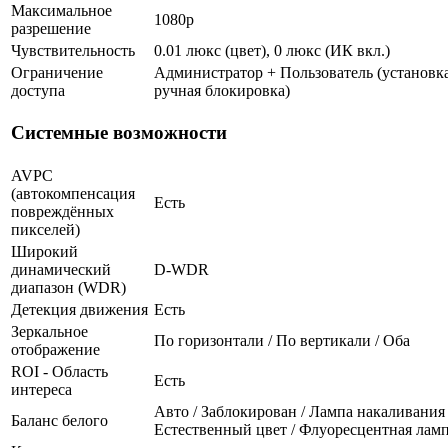
Максимальное
1080p
разрешение
Чувствительность
0.01 люкс (цвет), 0 люкс (ИК вкл.)
Ограничение
Администратор + Пользователь (установка
доступа
ручная блокировка)
Системные возможности
AVPC
(автокомпенсация
Есть
повреждённых
пикселей)
Широкий
динамический
D-WDR
диапазон (WDR)
Детекция движения
Есть
Зеркальное
По горизонтали / По вертикали / Оба
отображение
ROI - Область
Есть
интереса
Авто / Заблокирован / Лампа накаливания 
Баланс белого
Естественный цвет / Флуоресцентная лам