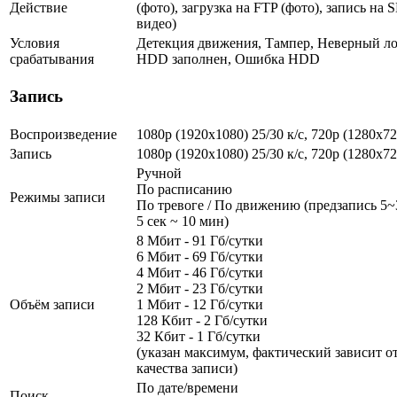
Действие
(фото), загрузка на FTP (фото), запись на 
видео)
Условия
Детекция движения, Тампер, Неверный ло
срабатывания
HDD заполнен, Ошибка HDD
Запись
Воспроизведение
1080p (1920x1080) 25/30 к/с, 720p (1280х72
Запись
1080p (1920x1080) 25/30 к/с, 720p (1280х72
Ручной
По расписанию
Режимы записи
По тревоге / По движению (предзапись 5~3
5 сек ~ 10 мин)
8 Мбит - 91 Гб/сутки
6 Мбит - 69 Гб/сутки
4 Мбит - 46 Гб/сутки
2 Мбит - 23 Гб/сутки
Объём записи
1 Мбит - 12 Гб/сутки
128 Кбит - 2 Гб/сутки
32 Кбит - 1 Гб/сутки
(указан максимум, фактический зависит от
качества записи)
По дате/времени
Поиск