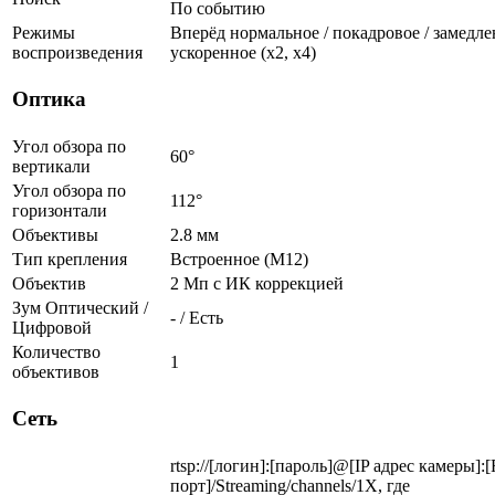
По событию
Режимы
Вперёд нормальное / покадровое / замедленн
воспроизведения
ускоренное (х2, х4)
Оптика
Угол обзора по
60°
вертикали
Угол обзора по
112°
горизонтали
Объективы
2.8 мм
Тип крепления
Встроенное (М12)
Объектив
2 Мп c ИК коррекцией
Зум Оптический /
- / Есть
Цифровой
Количество
1
объективов
Сеть
rtsp://[логин]:[пароль]@[IP адрес камеры]:
порт]/Streaming/channels/1X, где