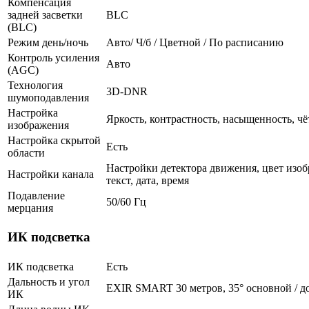
Компенсация
задней засветки
BLC
(BLC)
Режим день/ночь
Авто/ Ч/б / Цветной / По расписанию
Контроль усиления
Авто
(AGC)
Технология
3D-DNR
шумоподавления
Настройка
Яркость, контрастность, насыщенность, чё
изображения
Настройка скрытой
Есть
области
Настройки детектора движения, цвет изоб
Настройки канала
текст, дата, время
Подавление
50/60 Гц
мерцания
ИК подсветка
ИК подсветка
Есть
Дальность и угол
EXIR SMART 30 метров, 35° основной / д
ИК