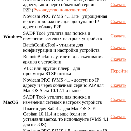
адресу, так и через облачный сервис
Скачать
P2P (
Руководство пользователя)
Novicam PRO iVMS 4.1 Lite - упрощенная
версия приложения для доступа по IP
Скачать
адрес и облаку P2P
SADP Tool- утилита для поиска и
Скачать
Windows
изменения сетевых настроек устройств
BatchConfigTool - утилита для
Скачать
конфигурации и настройки устройств
RemoteBackup - утилита для скачивания
Скачать
архива с устройств
VLC или другой плеер - для
Перейти
просмотра RTSP потока
Novicam PRO iVMS 4.1 - доступ по IP
адресу и через облачный сервис P2P для
Скачать
Mac OS Siera 10.12.1 и выше
SADP Tool- утилита для поиска и
Скачать
MacOS
изменения сетевых настроек устройств
Плагин для Safari - для Mac OS X El
Capitan 10.11.4 и выше (если не
Скачать
устанавливается, то используйте iVMS 4.1
для macOS)
Novicam PRO iVMS 4.5 - доступ как по IP