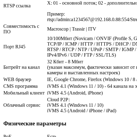
X: 01 - основной поток; 02 - дополнитель
RTSP ссылка
Пример:
rtsp://admin:a1234567@192.168.0.88:554/Str
Совместимость с
Macroscop | Trassir | ITV
ПО
10/100Мбит (Novicam / ONVIF (Profile S, G,
TCP/IP / ICMP / HTTP / HTTPS / DHCP / D
Порт RJ45
RTSP / RTCP / NTP / UPnP / SMTP / IGMP / 
IPv4/IPv6 / UDP / FTP / SSL/TLS)
32 Кбит - 8 Мбит
Битрейт на канал
(указан максимум, фактически зависит от
камеры и выставленных настроек)
WEB браузер
IE, Google Chrome, Firefox (Windows 10 / 8 /
CMS программа
iVMS 4.1 (Windows 11 / 10) - 64 канала на 
Мобильный клиент
iVMS 4.5 (Android, iPhone)
Cloud Р2Р:
Облачный сервис
iVMS 4.1 (Windows 11 / 10)
iVMS 4.5 (Android / iPhone / iPad)
Физические параметры
PoE
Есть