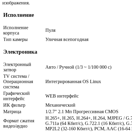
изображения.
Исполнение
Исполнение
Пуля
корпуса
Тип камеры
Уличная всепогодная
Электроника
Электронный
Авто / Ручной (1/3 ~ 1/100 000 с)
затвор
TV система /
Операционная
Интегрированная OS Linux
система
Графический
WEB интерфейс
интерфейс
ИК фильтр
Механический
Матрица
1/2.7" 2.1 Мп Прогрессивная CMOS
H.265+, H.265, H.264+, H.264, MJPEG / G.7
Формат сжатия
G.711a (64 Кбит/с), G.722.1 (16 Кбит/с), G.
видео/аудио
MP2L2 (32-160 Кбит/с), PCM, AAC (16-64 