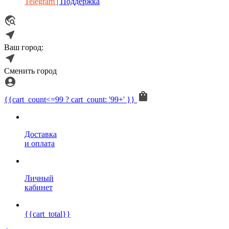
Telegram
| Поддержка
Ваш город:
Сменить город
{{cart_count<=99 ? cart_count: '99+' }}
Доставка
и оплата
Личный
кабинет
{{cart_total}}