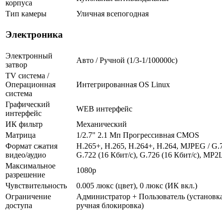
корпуса
Тип камеры
Уличная всепогодная
Электроника
Электронный
Авто / Ручной (1/3-1/100000c)
затвор
TV система /
Операционная
Интегрированная OS Linux
система
Графический
WEB интерфейс
интерфейс
ИК фильтр
Механический
Матрица
1/2.7" 2.1 Мп Прогрессивная CMOS
Формат сжатия
H.265+, H.265, H.264+, H.264, MJPEG / G.7
видео/аудио
G.722 (16 Кбит/с), G.726 (16 Кбит/с), MP2
Максимальное
1080p
разрешение
Чувствительность
0.005 люкс (цвет), 0 люкс (ИК вкл.)
Ограничение
Администратор + Пользователь (установка
доступа
ручная блокировка)