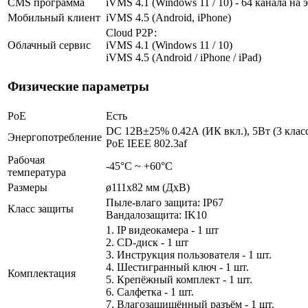
CMS программа
iVMS 4.1 (Windows 11 / 10) - 64 канала на 
Мобильный клиент
iVMS 4.5 (Android, iPhone)
Cloud Р2Р:
Облачный сервис
iVMS 4.1 (Windows 11 / 10)
iVMS 4.5 (Android / iPhone / iPad)
Физические параметры
PoE
Есть
DC 12В±25% 0.42А (ИК вкл.), 5Вт (3 клас
Энергопотребление
PoE IEEE 802.3af
Рабочая
-45°С ~ +60°С
температура
Размеры
ø111х82 мм (ДхВ)
Пыле-влаго защита: IP67
Класс защиты
Вандалозащита: IK10
1. IP видеокамера - 1 шт
2. СD-диск - 1 шт
3. Инструкция пользователя - 1 шт.
4. Шестигранный ключ - 1 шт.
Комплектация
5. Крепёжный комплект - 1 шт.
6. Салфетка - 1 шт.
7. Влагозащищённый разъём - 1 шт.