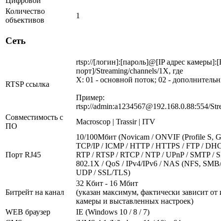
Цифровой
Количество
1
объективов
Сеть
rtsp://[логин]:[пароль]@[IP адрес камеры]:
порт]/Streaming/channels/1X, где
X: 01 - основной поток; 02 - дополнитель
RTSP ссылка
Пример:
rtsp://admin:a1234567@192.168.0.88:554/Str
Совместимость с
Macroscop | Trassir | ITV
ПО
10/100Мбит (Novicam / ONVIF (Profile S, G,
TCP/IP / ICMP / HTTP / HTTPS / FTP / DH
Порт RJ45
RTP / RTSP / RTCP / NTP / UPnP / SMTP / 
802.1X / QoS / IPv4/IPv6 / NAS (NFS, SMB
UDP / SSL/TLS)
32 Кбит - 16 Мбит
Битрейт на канал
(указан максимум, фактически зависит от
камеры и выставленных настроек)
WEB браузер
IE (Windows 10 / 8 / 7)