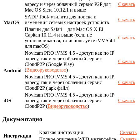
адресу и через облачный сервис P2P для
Скачать
Mac OS Siera 10.12.1 и выше
SADP Tool- утилита для поиска и
Скачать
MacOS
изменения сетевых настроек устройств
Плагин для Safari - для Mac OS X El
Capitan 10.11.4 и выше (если не
Скачать
устанавливается, то используйте iVMS 4.1
для macOS)
Novicam PRO iVMS 4.5 - доступ как по IP
адресу, так и через облачный сервис
Скачать
CloudP2P (Google Play)
(
Видеоруководство
)
Android
Novicam PRO iVMS 4.5 - доступ как по IP
адресу, так и через облачный сервис
Скачать
CloudP2P (.apk файл)
Novicam PRO iVMS 4.5 - доступ как по IP
iOS
адресу, так и через облачный сервис
Скачать
CloudP2P (
Видеоруководство
)
Документация
Краткая инструкция
Скачать
Инструкции
Полное описание WEB-интерфейса
Скачать