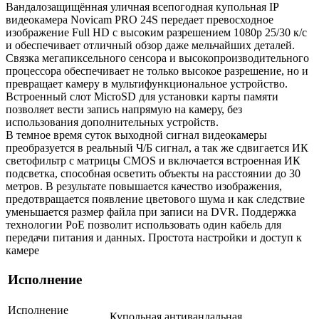
Вандалозащищённая уличная всепогодная купольная IP
видеокамера Novicam PRO 24S передает превосходное
изображение Full HD с высоким разрешением 1080p 25/30 к/с
и обеспечивает отличный обзор даже мельчайших деталей.
Связка мегапиксельного сенсора и высокопроизводительного
процессора обеспечивает не только высокое разрешение, но и
превращает камеру в мультифункциональное устройство.
Встроенный слот MicroSD для установки карты памяти
позволяет вести запись напрямую на камеру, без
использования дополнительных устройств.
В темное время суток выходной сигнал видеокамеры
преобразуется в реальный Ч/Б сигнал, а так же сдвигается ИК
светофильтр с матрицы CMOS и включается встроенная ИК
подсветка, способная осветить объекты на расстоянии до 30
метров. В результате повышается качество изображения,
предотвращается появление цветового шума и как следствие
уменьшается размер файла при записи на DVR. Поддержка
технологии РоЕ позволит использовать один кабель для
передачи питания и данных. Простота настройки и доступ к
камере
Исполнение
Исполнение
Купольная антивандальная