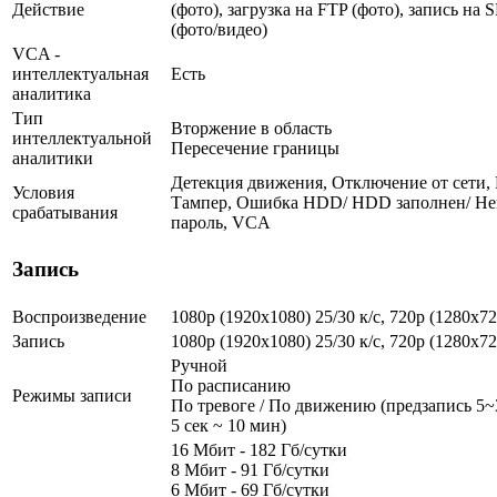
Действие
(фото), загрузка на FTP (фото), запись на
(фото/видео)
VCA -
интеллектуальная
Есть
аналитика
Тип
Вторжение в область
интеллектуальной
Пересечение границы
аналитики
Детекция движения, Отключение от сети, 
Условия
Тампер, Ошибка HDD/ HDD заполнен/ Не
срабатывания
пароль, VCA
Запись
Воспроизведение
1080p (1920x1080) 25/30 к/с, 720p (1280х72
Запись
1080p (1920x1080) 25/30 к/с, 720p (1280х72
Ручной
По расписанию
Режимы записи
По тревоге / По движению (предзапись 5~3
5 сек ~ 10 мин)
16 Мбит - 182 Гб/сутки
8 Мбит - 91 Гб/сутки
6 Мбит - 69 Гб/сутки