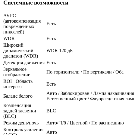
Системные возможности
AVPC
(автокомпенсация
Есть
повреждённых
пикселей)
WDR
Есть
Широкий
динамический
WDR 120 дБ
диапазон (WDR)
Детекция движения
Есть
Зеркальное
По горизонтали / По вертикали / Оба
отображение
ROI - Область
Есть
интереса
Авто / Заблокирован / Лампа накаливания 
Баланс белого
Естественный цвет / Флуоресцентная лам
Компенсация
задней засветки
BLC
(BLC)
Режим день/ночь
Авто/ Ч/б / Цветной / По расписанию
Контроль усиления
Авто
(AGC)