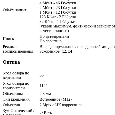
4 Мбит - 46 Гб/сутки
2 Мбит - 23 Гб/сутки
Объём записи
1 Мбит - 12 Гб/сутки
128 Кбит - 2 Гб/сутки
32 Кбит - 1 Гб/сутки
(указан максимум, фактический зависит от
качества записи)
По дате/времени
Поиск
По событию
Режимы
Вперёд нормальное / покадровое / замедленн
воспроизведения
ускоренное (х2, х4)
Оптика
Угол обзора по
60°
вертикали
Угол обзора по
112°
горизонтали
Объективы
2.8 мм
Тип крепления
Встроенное (М12)
Объектив
2 Mpix c ИК коррекцией
Зум Оптический /
- / Есть