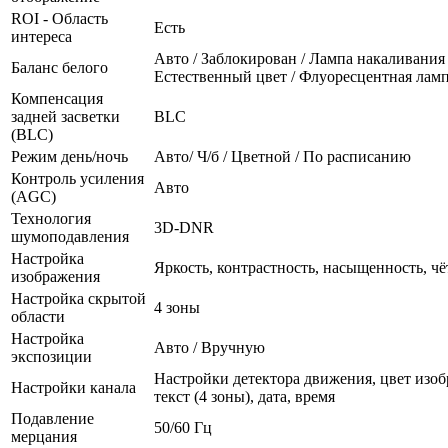
ROI - Область
Есть
интереса
Авто / Заблокирован / Лампа накаливания 
Баланс белого
Естественный цвет / Флуоресцентная лам
Компенсация
задней засветки
BLC
(BLC)
Режим день/ночь
Авто/ Ч/б / Цветной / По расписанию
Контроль усиления
Авто
(AGC)
Технология
3D-DNR
шумоподавления
Настройка
Яркость, контрастность, насыщенность, чё
изображения
Настройка скрытой
4 зоны
области
Настройка
Авто / Вручную
экспозиции
Настройки детектора движения, цвет изоб
Настройки канала
текст (4 зоны), дата, время
Подавление
50/60 Гц
мерцания