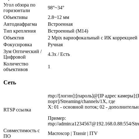
Угол обзора по
98°~34°
горизонтали
Объективы
2.8~12 мм
Автодиафрагма
Встроенная
Тип крепления
Встроенный (М14)
Объектив
2 Mpix вариофокальный c ИК коррекцией
Фокусировка
Ручная
Зум Оптический /
4.3х / Есть
Цифровой
Количество
1
объективов
Сеть
rtsp://[логин]:[пароль]@[IP адрес камеры]:
порт]/Streaming/channels/1X, где
X: 01 - основной поток; 02 - дополнитель
RTSP ссылка
Пример:
rtsp://admin:a1234567@192.168.0.88:554/Str
Совместимость с
Macroscop | Trassir | ITV
ПО