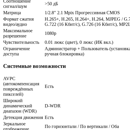
Соотношение
>50 дБ
сигнал/шум
Матрица
1/2.8" 2.1 Mpix Прогрессивная CMOS
Формат сжатия
H.265+, H.265, H.264+, H.264, MJPEG / G.7
видео/аудио
G.722 (16 Кбит/с), G.726 (16 Кбит/с), MP2
Максимальное
1080p
разрешение
Чувствительность
0.01 люкс (цвет), 0 люкс (ИК вкл.)
Ограничение
Администратор + Пользователь (установка
доступа
ручная блокировка)
Системные возможности
AVPC
(автокомпенсация
Есть
повреждённых
пикселей)
Широкий
динамический
D-WDR
диапазон (WDR)
Детекция движения
Есть
Зеркальное
По горизонтали / По вертикали / Оба
отображение