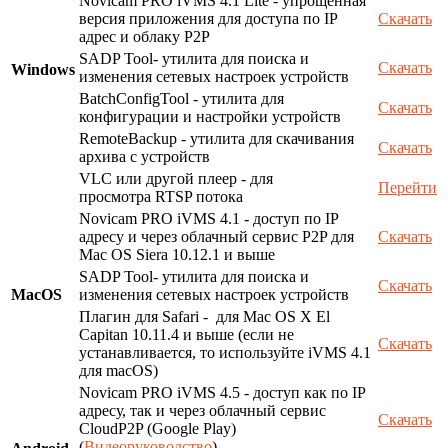
Novicam PRO iVMS 4.1 Lite - упрощенная
версия приложения для доступа по IP
Скачать
адрес и облаку P2P
SADP Tool- утилита для поиска и
Скачать
Windows
изменения сетевых настроек устройств
BatchConfigTool - утилита для
Скачать
конфигурации и настройки устройств
RemoteBackup - утилита для скачивания
Скачать
архива с устройств
VLC или другой плеер - для
Перейти
просмотра RTSP потока
Novicam PRO iVMS 4.1 - доступ по IP
адресу и через облачный сервис P2P для
Скачать
Mac OS Siera 10.12.1 и выше
SADP Tool- утилита для поиска и
Скачать
MacOS
изменения сетевых настроек устройств
Плагин для Safari - для Mac OS X El
Capitan 10.11.4 и выше (если не
Скачать
устанавливается, то используйте iVMS 4.1
для macOS)
Novicam PRO iVMS 4.5 - доступ как по IP
адресу, так и через облачный сервис
Скачать
CloudP2P (Google Play)
(
Видеоруководство
)