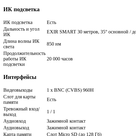
ИК подсветка
ИК подсветка
Есть
Дальность и угол
EXIR SMART 30 метров, 35° основной / д
ИК
Длина волны ИК
850 нм
света
Продолжительность
работы ИК
20 000 часов
подсветки
Интерфейсы
Видеовыходы
1 х BNC (CVBS) 960H
Слот для карты
Есть
памяти
Тревожный вход/
1 / 1
выход
Аудиовход
Зажимной контакт
Аудиовыход
Зажимной контакт
Карта памяти
Слот Micro SD (до 128 Гб)