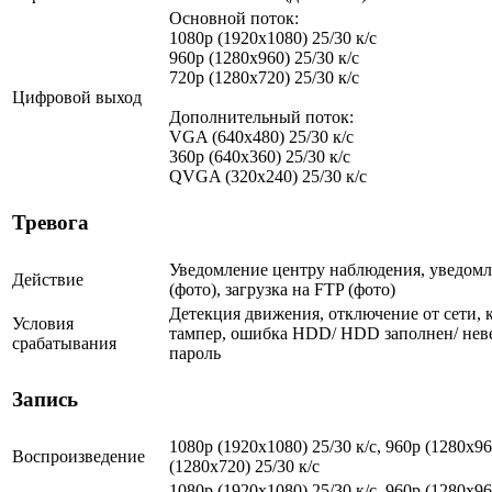
Основной поток:
1080p (1920x1080) 25/30 к/с
960p (1280х960) 25/30 к/с
720p (1280х720) 25/30 к/с
Цифровой выход
Дополнительный поток:
VGA (640x480) 25/30 к/с
360p (640x360) 25/30 к/с
QVGA (320x240) 25/30 к/с
Тревога
Уведомление центру наблюдения, уведомл
Действие
(фото), загрузка на FTP (фото)
Детекция движения, отключение от сети, 
Условия
тампер, ошибка HDD/ HDD заполнен/ нев
срабатывания
пароль
Запись
1080p (1920x1080) 25/30 к/с, 960p (1280х960
Воспроизведение
(1280х720) 25/30 к/с
1080p (1920x1080) 25/30 к/с, 960p (1280х960