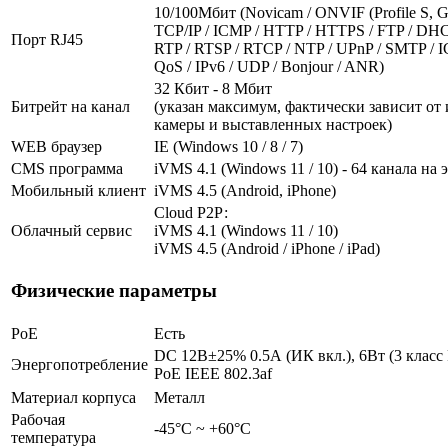
10/100Мбит (Novicam / ONVIF (Profile S, G,
TCP/IP / ICMP / HTTP / HTTPS / FTP / DH
Порт RJ45
RTP / RTSP / RTCP / NTP / UPnP / SMTP / I
QoS / IPv6 / UDP / Bonjour / ANR)
32 Кбит - 8 Мбит
Битрейт на канал
(указан максимум, фактически зависит от
камеры и выставленных настроек)
WEB браузер
IE (Windows 10 / 8 / 7)
CMS программа
iVMS 4.1 (Windows 11 / 10) - 64 канала на 
Мобильный клиент
iVMS 4.5 (Android, iPhone)
Cloud Р2Р:
Облачный сервис
iVMS 4.1 (Windows 11 / 10)
iVMS 4.5 (Android / iPhone / iPad)
Физические параметры
PoE
Есть
DC 12В±25% 0.5А (ИК вкл.), 6Вт (3 класс
Энергопотребление
PoE IEEE 802.3af
Материал корпуса
Металл
Рабочая
-45°С ~ +60°С
температура