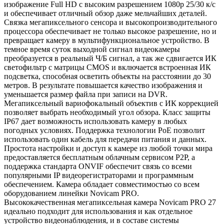
изображение Full HD с высоким разрешением 1080p 25/30 к/с
и обеспечивает отличный обзор даже мельчайших деталей.
Связка мегапиксельного сенсора и высокопроизводительного
процессора обеспечивает не только высокое разрешение, но и
превращает камеру в мультифункциональное устройство. В
темное время суток выходной сигнал видеокамеры
преобразуется в реальный Ч/Б сигнал, а так же сдвигается ИК
светофильтр с матрицы CMOS и включается встроенная ИК
подсветка, способная осветить объекты на расстоянии до 30
метров. В результате повышается качество изображения и
уменьшается размер файла при записи на DVR.
Мегапиксельный вариофокальный объектив с ИК коррекцией
позволяет выбрать необходимый угол обзора. Класс защиты
IP67 дает возможность использовать камеру в любых
погодных условиях. Поддержка технологии РоЕ позволит
использовать один кабель для передачи питания и данных.
Простота настройки и доступ к камере из любой точки мира
предоставляется бесплатным облачным сервисом P2P, а
поддержка стандарта ONVIF обеспечит связь со всеми
популярными IP видеорегистраторами и программным
обеспечением. Камера обладает совместимостью со всем
оборудованием линейки Novicam PRO.
Высококачественная мегапиксельная камера Novicam PRO 27
идеально подходит для использования и как отдельное
устройство видеонаблюдения, и в составе системы