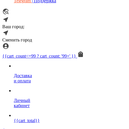
Telegram
| Поддержка
Ваш город:
Сменить город
{{cart_count<=99 ? cart_count: '99+' }}
Доставка
и оплата
Личный
кабинет
{{cart_total}}