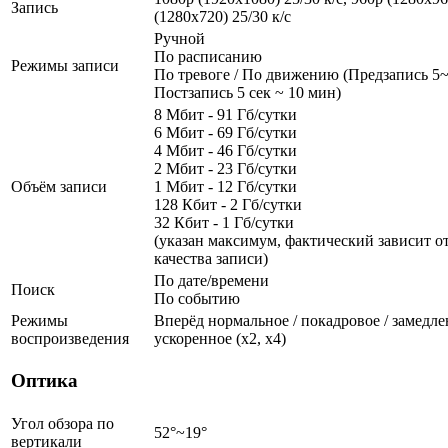
Запись
(1280х720) 25/30 к/с
Ручной
По расписанию
Режимы записи
По тревоге / По движению (Предзапись 5~
Постзапись 5 сек ~ 10 мин)
8 Мбит - 91 Гб/сутки
6 Мбит - 69 Гб/сутки
4 Мбит - 46 Гб/сутки
2 Мбит - 23 Гб/сутки
Объём записи
1 Мбит - 12 Гб/сутки
128 Кбит - 2 Гб/сутки
32 Кбит - 1 Гб/сутки
(указан максимум, фактический зависит от
качества записи)
По дате/времени
Поиск
По событию
Режимы
Вперёд нормальное / покадровое / замедленн
воспроизведения
ускоренное (х2, х4)
Оптика
Угол обзора по
52°~19°
вертикали