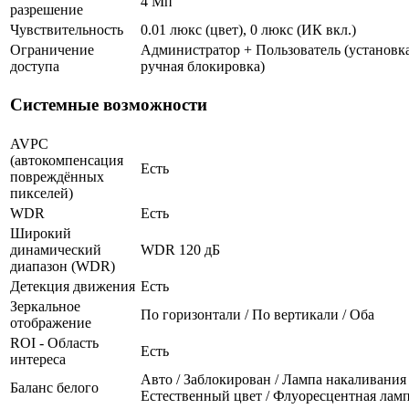
4 Мп
разрешение
Чувствительность
0.01 люкс (цвет), 0 люкс (ИК вкл.)
Ограничение
Администратор + Пользователь (установка
доступа
ручная блокировка)
Системные возможности
AVPC
(автокомпенсация
Есть
повреждённых
пикселей)
WDR
Есть
Широкий
динамический
WDR 120 дБ
диапазон (WDR)
Детекция движения
Есть
Зеркальное
По горизонтали / По вертикали / Оба
отображение
ROI - Область
Есть
интереса
Авто / Заблокирован / Лампа накаливания 
Баланс белого
Естественный цвет / Флуоресцентная лам