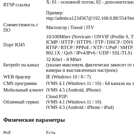
X: 01 - основной поток; 02 - дополнитель
RTSP ссылка
Пример:
rtsp://admin:a1234567@192.168.0.88:554/Str
Совместимость с
Macroscop | Trassir | ITV
ПО
10/100Мбит (Novicam / ONVIF (Profile S, T) 
ICMP / HTTP / HTTPS / FTP / DHCP / DNS 
Порт RJ45
RTSP / RTCP / PPPoE / NTP / UPnP / SMTP 
802.1X / QoS / IPv4/IPv6 / UDP / SSL/TLS)
32 Кбит - 8 Мбит
Битрейт на канал
(указан максимум, фактически зависит от
камеры и выставленных настроек)
WEB браузер
IE (Windows 10 / 8 / 7)
CMS программа
iVMS 4.1 (Windows 11 / 10) - 64 канала на 
Мобильный клиент
iVMS 4.5 (Android, iPhone)
Cloud Р2Р:
Облачный сервис
iVMS 4.1 (Windows 11 / 10)
iVMS 4.5 (Android / iPhone / iPad)
Физические параметры
PoE
Есть