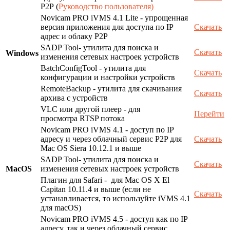
P2P (
Руководство пользователя)
Novicam PRO iVMS 4.1 Lite - упрощенная
версия приложения для доступа по IP
Скачать
адрес и облаку P2P
SADP Tool- утилита для поиска и
Скачать
Windows
изменения сетевых настроек устройств
BatchConfigTool - утилита для
Скачать
конфигурации и настройки устройств
RemoteBackup - утилита для скачивания
Скачать
архива с устройств
VLC или другой плеер - для
Перейти
просмотра RTSP потока
Novicam PRO iVMS 4.1 - доступ по IP
адресу и через облачный сервис P2P для
Скачать
Mac OS Siera 10.12.1 и выше
SADP Tool- утилита для поиска и
Скачать
MacOS
изменения сетевых настроек устройств
Плагин для Safari - для Mac OS X El
Capitan 10.11.4 и выше (если не
Скачать
устанавливается, то используйте iVMS 4.1
для macOS)
Novicam PRO iVMS 4.5 - доступ как по IP
адресу, так и через облачный сервис