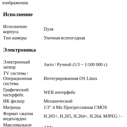
изображения.
Исполнение
Исполнение
Пуля
корпуса
Тип камеры
Уличная всепогодная
Электроника
Электронный
Авто / Ручной (1/3 ~ 1/100 000 с)
затвор
TV система /
Операционная
Интегрированная OS Linux
система
Графический
WEB интерфейс
интерфейс
ИК фильтр
Механический
Матрица
1/3" 4 Мп Прогрессивная CMOS
Формат сжатия
H.265+, H.265, H.264+, H.264, MJPEG / -
видео/аудио
Максимальное