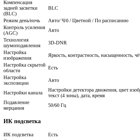
Компенсация
задней засветки
BLC
(BLC)
Режим день/ночь
Авто/ Ч/б / Цветной / По расписанию
Контроль усиления
Авто
(AGC)
Технология
3D-DNR
шумоподавления
Настройка
Яркость, контрастность, насыщенность, чё
изображения
Настройка скрытой
Есть
области
Настройка
Авто
экспозиции
Настройки детектора движения, цвет изоб
Настройки канала
текст (4 зоны), дата, время
Подавление
50/60 Гц
мерцания
ИК подсветка
ИК подсветка
Есть