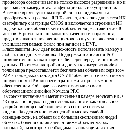
процессора обеспечивает не только высокое разрешение, но и
превращает камеру в мультифункциональное устройство.
В темное время суток выходной сигнал видеокамеры
преобразуется в реальный Ч/Б сигнал, а так же сдвигается ИК
светофильтр с матрицы CMOS и включается встроенная ИК
подсветка, способная осветить объекты на расстоянии до 30
метров. В результате повышается качество изображения,
предотвращается появление цветового шума и как следствие
уменьшается размер файла при записи на DVR.
Класс защиты IP67 дает возможность использовать камеру в
любых погодных условиях. Поддержка технологии РоЕ
позволит использовать один кабель для передачи питания и
данных. Простота настройки и доступ к камере из любой
точки мира предоставляется бесплатным облачным сервисом
P2P, а поддержка стандарта ONVIF обеспечит связь со всеми
популярными IP видеорегистраторами и программным
обеспечением. Обладает совместимостью со всем
оборудованием линейки Novicam PRO.
Высококачественная 4 мегапиксельная камера Novicam PRO
43 идеально подходит для использования и как отдельное
устройство видеонаблюдения, и в составе системы
видеонаблюдения вне помещений в местах слабой
освещенности, на объектах с большим скоплением людей,
объектах больших площадей, а также объекты малых
площадей, на которых необходима высокая детализация