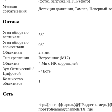
(фото), загрузка на FTP (фото)
Условия
Детекция движения, Тампер, Неверный ло
срабатывания
Оптика
Угол обзора по
53°
вертикали
Угол обзора по
98°
горизонтали
Объективы
2.8 мм
Тип крепления
Встроенное (М12)
Объектив
4 Мп c ИК коррекцией
Зум Оптический /
- / Есть
Цифровой
Количество
1
объективов
Сеть
rtsp://[логин]:[пароль]@[IP адрес камеры]:
порт]/Streaming/channels/1X, где