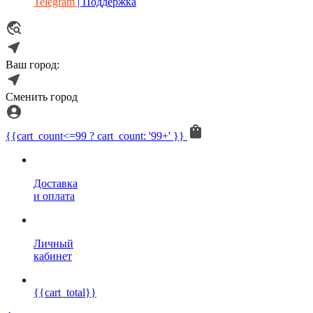
Telegram
| Поддержка
Ваш город:
Сменить город
{{cart_count<=99 ? cart_count: '99+' }}
Доставка
и оплата
Личный
кабинет
{{cart_total}}