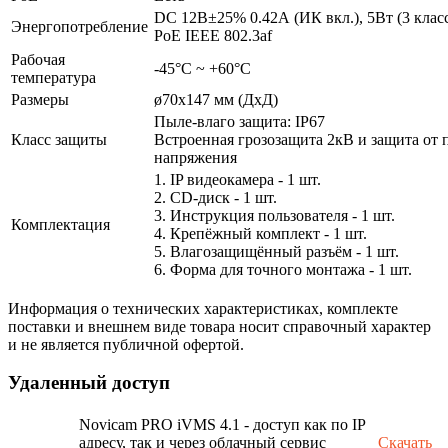
DC 12В±25% 0.42А (ИК вкл.), 5Вт (3 клас
Энергопотребление
PoE IEEE 802.3af
Рабочая
-45°С ~ +60°С
температура
Размеры
ø70х147 мм (ДхД)
Пыле-влаго защита: IP67
Класс защиты
Встроенная грозозащита 2кВ и защита от 
напряжения
1. IP видеокамера - 1 шт.
2. СD-диск - 1 шт.
3. Инструкция пользователя - 1 шт.
Комплектация
4. Крепёжный комплект - 1 шт.
5. Влагозащищённый разъём - 1 шт.
6. Форма для точного монтажа - 1 шт.
Информация о технических характеристиках, комплекте
поставки и внешнем виде товара носит справочный характер
и не является публичной офертой.
Удаленный доступ
Novicam PRO iVMS 4.1 - доступ как по IP
адресу, так и через облачный сервис
Скачать