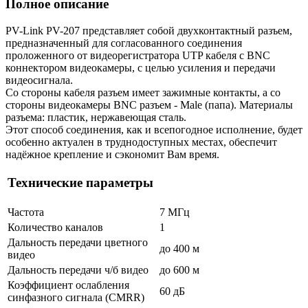
Полное описание
PV-Link PV-207 представляет собой двухконтактный разъем,
предназначенный для согласованного соединения
проложенного от видеорегистратора UTP кабеля с BNC
коннектором видеокамеры, с целью усиления и передачи
видеосигнала.
Со стороны кабеля разъем имеет зажимные контакты, а со
стороны видеокамеры BNC разъем - Male (папа). Материалы
разъема: пластик, нержавеющая сталь.
Этот способ соединения, как и всепогодное исполнение, будет
особенно актуален в труднодоступных местах, обеспечит
надёжное крепление и сэкономит Вам время.
Технические параметры
Частота
7 МГц
Количество каналов
1
Дальность передачи цветного
до 400 м
видео
Дальность передачи ч/б видео
до 600 м
Коэффициент ослабления
60 дБ
синфазного сигнала (CMRR)