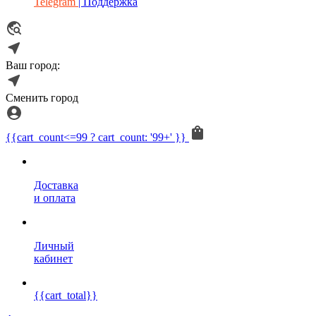
Telegram
| Поддержка
Ваш город:
Сменить город
{{cart_count<=99 ? cart_count: '99+' }}
Доставка
и оплата
Личный
кабинет
{{cart_total}}