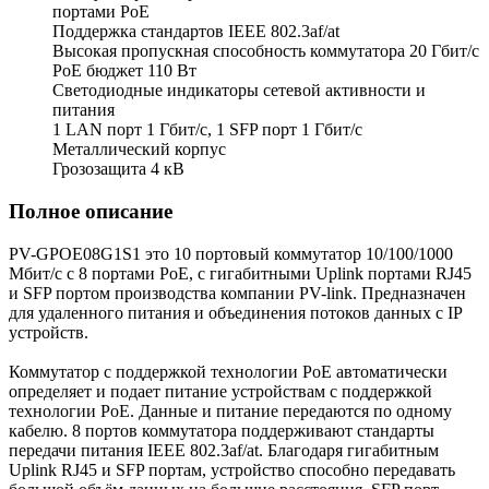
портами РоЕ
Поддержка стандартов IEEE 802.3af/at
Высокая пропускная способность коммутатора 20 Гбит/с
PoE бюджет 110 Вт
Светодиодные индикаторы сетевой активности и
питания
1 LAN порт 1 Гбит/с, 1 SFP порт 1 Гбит/с
Металлический корпус
Грозозащита 4 кВ
Полное описание
PV-GPOE08G1S1 это 10 портовый коммутатор 10/100/1000
Мбит/с с 8 портами PoE, с гигабитными Uplink портами RJ45
и SFP портом производства компании PV-link. Предназначен
для удаленного питания и объединения потоков данных с IP
устройств.
Коммутатор с поддержкой технологии PoE автоматически
определяет и подает питание устройствам с поддержкой
технологии РоЕ. Данные и питание передаются по одному
кабелю. 8 портов коммутатора поддерживают стандарты
передачи питания IEEE 802.3af/at. Благодаря гигабитным
Uplink RJ45 и SFP портам, устройство способно передавать