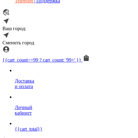
Telegram
| Поддержка
Ваш город:
Сменить город
{{cart_count<=99 ? cart_count: '99+' }}
Доставка
и оплата
Личный
кабинет
{{cart_total}}