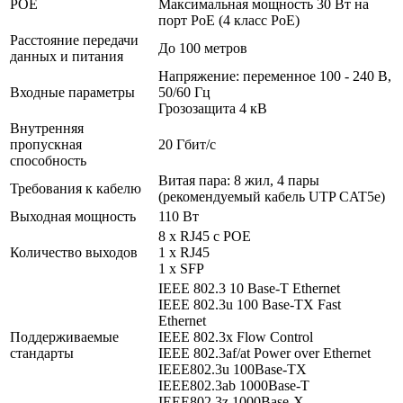
POE
Максимальная мощность 30 Вт на
порт PoE (4 класс PoE)
Расстояние передачи
До 100 метров
данных и питания
Напряжение: переменное 100 - 240 В,
Входные параметры
50/60 Гц
Грозозащита 4 кВ
Внутренняя
пропускная
20 Гбит/с
способность
Витая пара: 8 жил, 4 пары
Требования к кабелю
(рекомендуемый кабель UTP CAT5e)
Выходная мощность
110 Вт
8 х RJ45 с POE
Количество выходов
1 x RJ45
1 x SFP
IEEE 802.3 10 Base-T Ethernet
IEEE 802.3u 100 Base-TX Fast
Ethernet
Поддерживаемые
IEEE 802.3x Flow Control
стандарты
IEEE 802.3af/at Power over Ethernet
IEEE802.3u 100Base-TX
IEEE802.3ab 1000Base-T
IEEE802.3z 1000Base-X