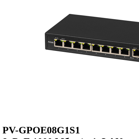
PV-GPOE08G1S1