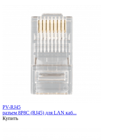
PV-RJ45
разъем 8P8C (RJ45) для LAN каб...
Купить