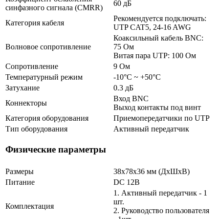
60 дБ
синфазного сигнала (CMRR)
Рекомендуется подключать:
Категория кабеля
UTP CAT5, 24-16 AWG
Коаксильный кабель BNC:
Волновое сопротивление
75 Ом
Витая пара UTP: 100 Ом
Сопротивление
9 Ом
Температурный режим
-10°С ~ +50°С
Затухание
0.3 дБ
Вход BNC
Коннекторы
Выход контакты под винт
Категория оборудования
Приемопередатчики по UTP
Тип оборудования
Активный передатчик
Физические параметры
Размеры
38х78х36 мм (ДхШхВ)
Питание
DC 12В
1. Активный передатчик - 1
шт.
Комплектация
2. Руководство пользователя