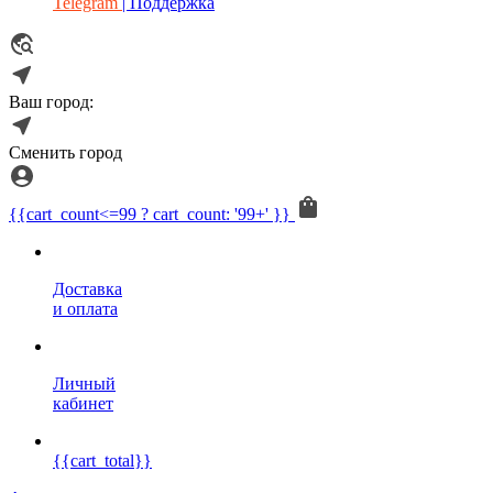
Telegram
| Поддержка
Ваш город:
Сменить город
{{cart_count<=99 ? cart_count: '99+' }}
Доставка
и оплата
Личный
кабинет
{{cart_total}}