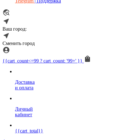
Telegram
| Поддержка
Ваш город:
Сменить город
{{cart_count<=99 ? cart_count: '99+' }}
Доставка
и оплата
Личный
кабинет
{{cart_total}}