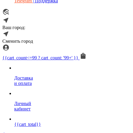
Telegram
| Поддержка
Ваш город:
Сменить город
{{cart_count<=99 ? cart_count: '99+' }}
Доставка
и оплата
Личный
кабинет
{{cart_total}}