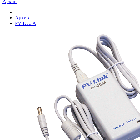
Архив
Архив
PV-DC3A