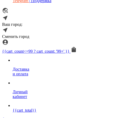
Telegram
| Поддержка
Ваш город:
Сменить город
{{cart_count<=99 ? cart_count: '99+' }}
Доставка
и оплата
Личный
кабинет
{{cart_total}}