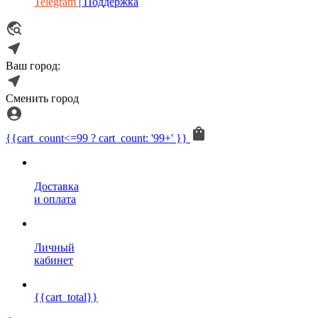
Telegram
| Поддержка
Ваш город:
Сменить город
{{cart_count<=99 ? cart_count: '99+' }}
Доставка
и оплата
Личный
кабинет
{{cart_total}}