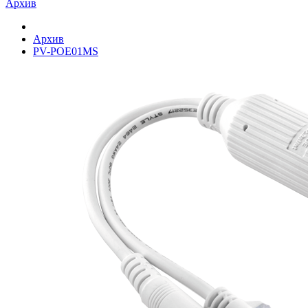
Архив
Архив
PV-POE01MS