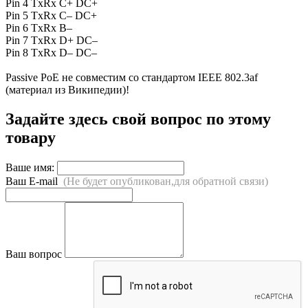
Pin 4 TxRx C+ DC+
Pin 5 TxRx C– DC+
Pin 6 TxRx B–
Pin 7 TxRx D+ DC–
Pin 8 TxRx D– DC–
Passive PoE не совместим со стандартом IEEE 802.3af
(материал из Википедии)!
Задайте здесь свой вопрос по этому
товару
Ваше имя:
Ваш E-mail
(Не будет опубликован,для обратной связи)
Ваш вопрос