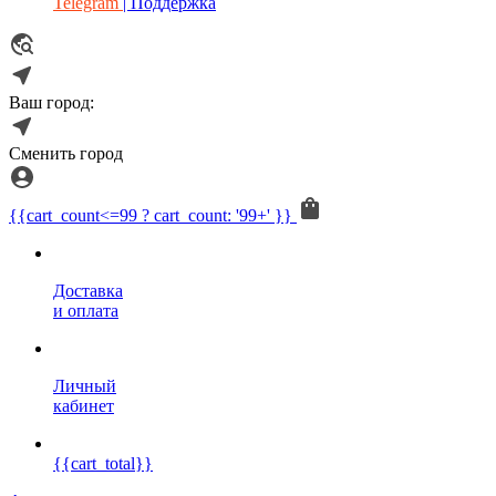
Telegram
| Поддержка
Ваш город:
Сменить город
{{cart_count<=99 ? cart_count: '99+' }}
Доставка
и оплата
Личный
кабинет
{{cart_total}}