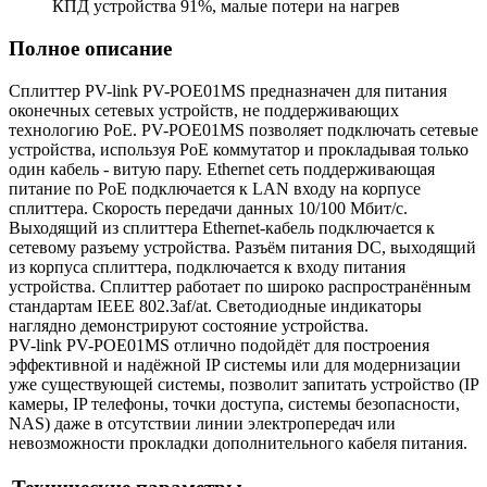
КПД устройства 91%, малые потери на нагрев
Полное описание
Сплиттер PV-link PV-PОЕ01MS предназначен для питания
оконечных сетевых устройств, не поддерживающих
технологию PoE. PV-POE01MS позволяет подключать сетевые
устройства, используя PoE коммутатор и прокладывая только
один кабель - витую пару. Ethernet сеть поддерживающая
питание по PoE подключается к LAN входу на корпусе
сплиттера. Скорость передачи данных 10/100 Мбит/с.
Выходящий из сплиттера Ethernet-кабель подключается к
сетевому разъему устройства. Разъём питания DC, выходящий
из корпуса сплиттера, подключается к входу питания
устройства. Сплиттер работает по широко распространённым
стандартам IEEE 802.3af/at. Светодиодные индикаторы
наглядно демонстрируют состояние устройства.
PV-link PV-POE01MS отлично подойдёт для построения
эффективной и надёжной IP системы или для модернизации
уже существующей системы, позволит запитать устройство (IP
камеры, IP телефоны, точки доступа, системы безопасности,
NAS) даже в отсутствии линии электропередач или
невозможности прокладки дополнительного кабеля питания.