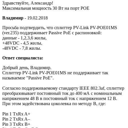
Здравствуйте, Александр!
Максимальная мощность 30 Вт на порт POE
Владимир
-
19.02.2018
Просьба подтвердить, что сплиттер PV-Link PV-POE01MS
(ver.235) поддерживает Passive PoE с распиновкой:
данные - 1,2,3,6 жилы,
+48VDC - 4,5 жилы,
-48VDC - 7,8 жилы.
Ответ специалиста:
Добрый день, Владимир.
Сплиттер PV-Link PV-POE01MS не поддерживает так
называемое "Passive PoE".
Согласно поддерживаемому стандарту IEEE 802.3af, сплиттер
преобразовывает постоянный ток до 400 мА с номинальным
напряжением 48 В в постоянный ток с напряжением 12 В.
При этом задействована цоколевка по методу B, где:
Pin 1 TxRx A+
Pin 2 TxRx A–
Pin 3 TxRx B+