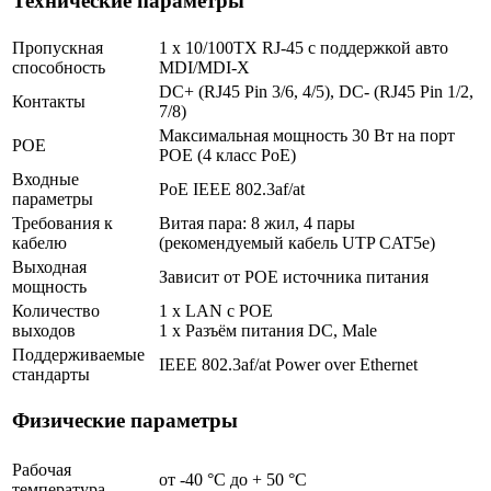
Технические параметры
Пропускная
1 x 10/100TX RJ-45 с поддержкой авто
способность
MDI/MDI-X
DC+ (RJ45 Pin 3/6, 4/5), DC- (RJ45 Pin 1/2,
Контакты
7/8)
Максимальная мощность 30 Вт на порт
POE
POE (4 класс PoE)
Входные
PoE IEEE 802.3af/at
параметры
Требования к
Витая пара: 8 жил, 4 пары
кабелю
(рекомендуемый кабель UTP CAT5e)
Выходная
Зависит от POE источника питания
мощность
Количество
1 х LAN с POE
выходов
1 x Разъём питания DC, Male
Поддерживаемые
IEEE 802.3af/at Power over Ethernet
стандарты
Физические параметры
Рабочая
от -40 °С до + 50 °C
температура