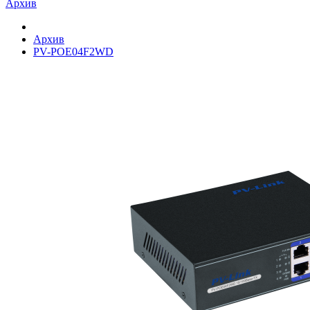
Архив
Архив
PV-POE04F2WD