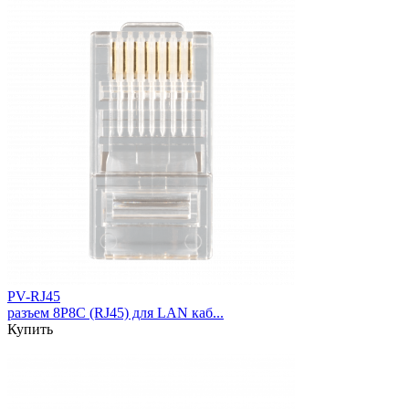
PV-RJ45
разъем 8P8C (RJ45) для LAN каб...
Купить