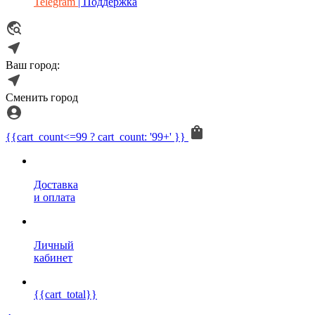
Telegram
| Поддержка
Ваш город:
Сменить город
{{cart_count<=99 ? cart_count: '99+' }}
Доставка
и оплата
Личный
кабинет
{{cart_total}}