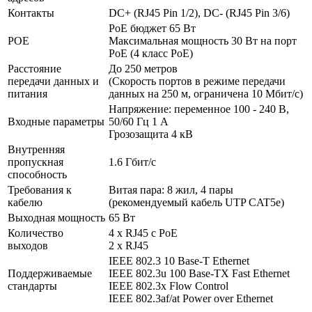
Контакты
DC+ (RJ45 Pin 1/2), DC- (RJ45 Pin 3/6)
PoE бюджет 65 Вт
POE
Максимальная мощность 30 Вт на порт
PoE (4 класс PoE)
Расстояние
До 250 метров
передачи данных и
(Скорость портов в режиме передачи
питания
данных на 250 м, ограничена 10 Мбит/c)
Напряжение: переменное 100 - 240 В,
Входные параметры
50/60 Гц 1 A
Грозозащита 4 кВ
Внутренняя
пропускная
1.6 Гбит/с
способность
Требования к
Витая пара: 8 жил, 4 пары
кабелю
(рекомендуемый кабель UTP CAT5e)
Выходная мощность
65 Вт
Количество
4 х RJ45 с PoE
выходов
2 x RJ45
IEEE 802.3 10 Base-T Ethernet
Поддерживаемые
IEEE 802.3u 100 Base-TX Fast Ethernet
стандарты
IEEE 802.3x Flow Control
IEEE 802.3af/at Power over Ethernet