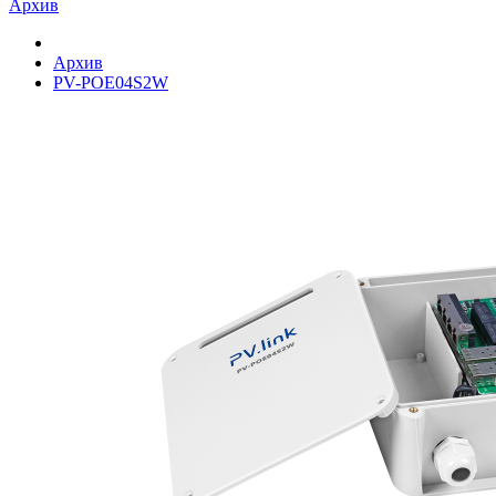
Архив
Архив
PV-POE04S2W