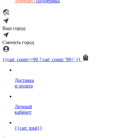
Telegram
| Поддержка
Ваш город:
Сменить город
{{cart_count<=99 ? cart_count: '99+' }}
Доставка
и оплата
Личный
кабинет
{{cart_total}}