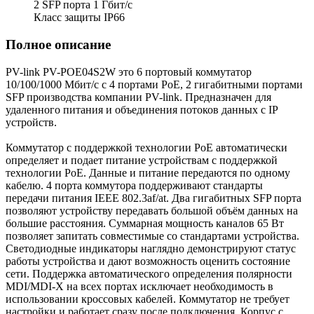
2 SFP порта 1 Гбит/с
Класс защиты IP66
Полное описание
PV-link PV-PОЕ04S2W это 6 портовый коммутатор
10/100/1000 Мбит/с с 4 портами PoE, 2 гигабитными портами
SFP производства компании PV-link. Предназначен для
удаленного питания и объединения потоков данных с IP
устройств.
Коммутатор с поддержкой технологии PoE автоматически
определяет и подает питание устройствам с поддержкой
технологии РоЕ. Данные и питание передаются по одному
кабелю. 4 порта коммутора поддерживают стандарты
передачи питания IEEE 802.3af/at. Два гигабитных SFP порта
позволяют устройству передавать большой объём данных на
большие расстояния. Суммарная мощность каналов 65 Вт
позволяет запитать совместимые со стандартами устройства.
Светодиодные индикаторы наглядно демонстрируют статус
работы устройства и дают возможность оценить состояние
сети. Поддержка автоматического определения полярности
MDI/MDI-X на всех портах исключает необходимость в
использовании кроссовых кабелей. Коммутатор не требует
настройки и работает сразу после подключения. Корпус с