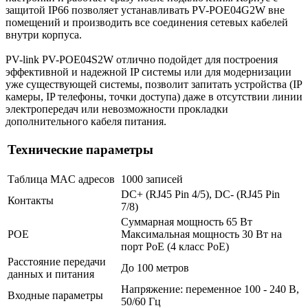
защитой IP66 позволяет устанавливать PV-POE04G2W вне
помещений и производить все соединения сетевых кабелей
внутри корпуса.
PV-link PV-PОЕ04S2W отлично подойдет для построения
эффективной и надежной IP системы или для модернизации
уже существующей системы, позволит запитать устройства (IP
камеры, IP телефоны, точки доступа) даже в отсутствии линии
электропередач или невозможности прокладки
дополнительного кабеля питания.
Технические параметры
Таблица MAC адресов
1000 записей
DC+ (RJ45 Pin 4/5), DC- (RJ45 Pin
Контакты
7/8)
Суммарная мощность 65 Вт
POE
Максимальная мощность 30 Вт на
порт PoE (4 класс PoE)
Расстояние передачи
До 100 метров
данных и питания
Напряжение: переменное 100 - 240 В,
Входные параметры
50/60 Гц