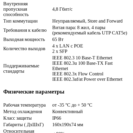
Внутренняя
пропускная
4,8 Гбит/с
способность
Тип коммутации
Неуправляемый, Store and Forward
Витая пара: 8 жил, 4 пары
Требования к кабелю
(рекомендуемый кабель UTP CAT5e)
Выходная мощность
65 Вт
4 х LAN с POE
Количество выходов
2 x SFP
IEEE 802.3 10 Base-T Ethernet
IEEE 802.3u 100 Base-TX Fast
Поддерживаемые
Ethernet
стандарты
IEEE 802.3x Flow Control
IEEE 802.3af/at Power over Ethernet
Физические параметры
Рабочая температура
от -35 °С до + 50 °C
Метод охлаждения
Конвективный
Класс защиты
IP66
Габариты ( ДхШхГ)
160х190х74 мм
Относительная