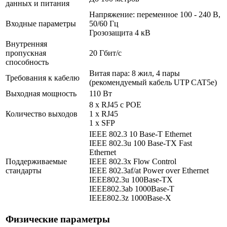
данных и питания
Напряжение: переменное 100 - 240 В,
Входные параметры
50/60 Гц
Грозозащита 4 кВ
Внутренняя
пропускная
20 Гбит/с
способность
Витая пара: 8 жил, 4 пары
Требования к кабелю
(рекомендуемый кабель UTP CAT5e)
Выходная мощность
110 Вт
8 х RJ45 с POE
Количество выходов
1 x RJ45
1 x SFP
IEEE 802.3 10 Base-T Ethernet
IEEE 802.3u 100 Base-TX Fast
Ethernet
Поддерживаемые
IEEE 802.3x Flow Control
стандарты
IEEE 802.3af/at Power over Ethernet
IEEE802.3u 100Base-TX
IEEE802.3ab 1000Base-T
IEEE802.3z 1000Base-X
Физические параметры