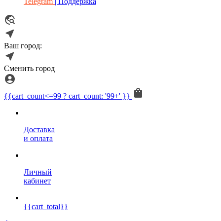
Telegram
| Поддержка
Ваш город:
Сменить город
{{cart_count<=99 ? cart_count: '99+' }}
Доставка
и оплата
Личный
кабинет
{{cart_total}}