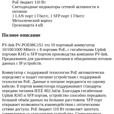
PoE бюджет 110 Вт
Светодиодные индикаторы сетевой активности и
питания
1 LAN порт 1 Гбит/с, 1 SFP порт 1 Гбит/с
Металлический корпус
Грозозащита 4 кВ
Полное описание
PV-link PV-POE08G1S1 это 10 портовый коммутатор
10/100/1000 Мбит/с с 8 портами PoE, с гигабитными Uplink
портами RJ45 и SFP портом производства компании PV-link.
Предназначен для удаленного питания и объединения потоков
данных с IP устройств.
Коммутатор с поддержкой технологии PoE автоматически
определяет и подает питание устройствам с поддержкой
технологии РоЕ. Данные и питание передаются по одному
кабелю. 8 портов коммутатора поддерживают стандарты
передачи питания IEEE 802.3af/at. Благодаря гигабитным
Uplink RJ45 и SFP портам, устройство способно передавать
большой объём данных на большие расстояния. SFP порт
открывает возможность взаимодействия с оптическими
сетями доступа. PoE бюджет 110 Вт позволяет запитать
совместимые со стандартами устройства. Светодиодные