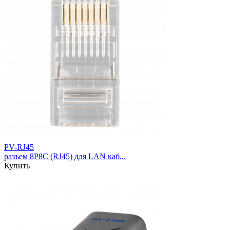
PV-RJ45
разъем 8P8C (RJ45) для LAN каб...
Купить