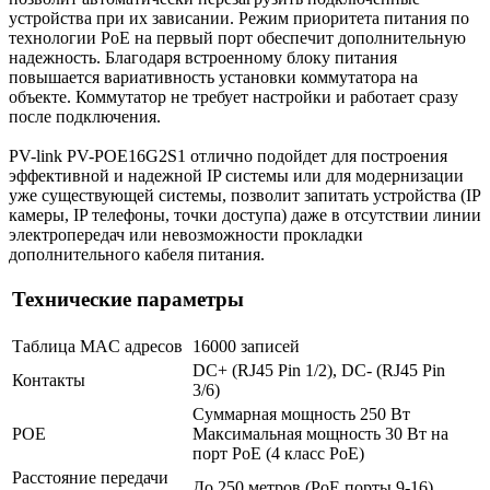
устройства при их зависании. Режим приоритета питания по
технологии PoE на первый порт обеспечит дополнительную
надежность. Благодаря встроенному блоку питания
повышается вариативность установки коммутатора на
объекте. Коммутатор не требует настройки и работает сразу
после подключения.
PV-link PV-POE16G2S1 отлично подойдет для построения
эффективной и надежной IP системы или для модернизации
уже существующей системы, позволит запитать устройства (IP
камеры, IP телефоны, точки доступа) даже в отсутствии линии
электропередач или невозможности прокладки
дополнительного кабеля питания.
Технические параметры
Таблица MAC адресов
16000 записей
DC+ (RJ45 Pin 1/2), DC- (RJ45 Pin
Контакты
3/6)
Суммарная мощность 250 Вт
POE
Максимальная мощность 30 Вт на
порт PoE (4 класс PoE)
Расстояние передачи
До 250 метров (PoE порты 9-16)