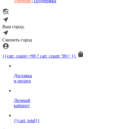
Telegram
| Поддержка
Ваш город:
Сменить город
{{cart_count<=99 ? cart_count: '99+' }}
Доставка
и оплата
Личный
кабинет
{{cart_total}}