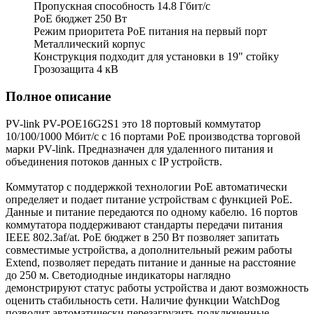
Пропускная способность 14.8 Гбит/с
PoE бюджет 250 Вт
Режим приоритета PoE питания на первый порт
Металлический корпус
Конструкция подходит для установки в 19" стойку
Грозозащита 4 кВ
Полное описание
PV-link PV-POE16G2S1 это 18 портовый коммутатор
10/100/1000 Мбит/с с 16 портами PoE производства торговой
марки PV-link. Предназначен для удаленного питания и
объединения потоков данных с IP устройств.
Коммутатор с поддержкой технологии PoE автоматически
определяет и подает питание устройствам с функцией РоЕ.
Данные и питание передаются по одному кабелю. 16 портов
коммутатора поддерживают стандарты передачи питания
IEEE 802.3af/at. PoE бюджет в 250 Вт позволяет запитать
совместимые устройства, а дополнительный режим работы
Extend, позволяет передать питание и данные на расстояние
до 250 м. Светодиодные индикаторы наглядно
демонстрируют статус работы устройства и дают возможность
оценить стабильность сети. Наличие функции WatchDog
позволит автоматически перезагрузить подключенные