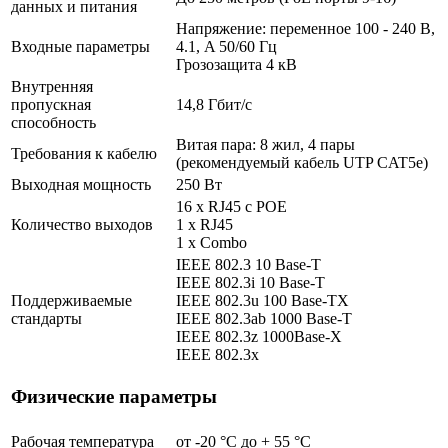
данных и питания
Напряжение: переменное 100 - 240 В,
Входные параметры
4.1, A 50/60 Гц
Грозозащита 4 кВ
Внутренняя
пропускная
14,8 Гбит/с
способность
Витая пара: 8 жил, 4 пары
Требования к кабелю
(рекомендуемый кабель UTP CAT5e)
Выходная мощность
250 Вт
16 х RJ45 с POE
Количество выходов
1 x RJ45
1 x Combo
IEEE 802.3 10 Base-T
IEEE 802.3i 10 Base-T
Поддерживаемые
IEEE 802.3u 100 Base-TX
стандарты
IEEE 802.3ab 1000 Base-T
IEEE 802.3z 1000Base-X
IEEE 802.3x
Физические параметры
Рабочая температура
от -20 °С до + 55 °C