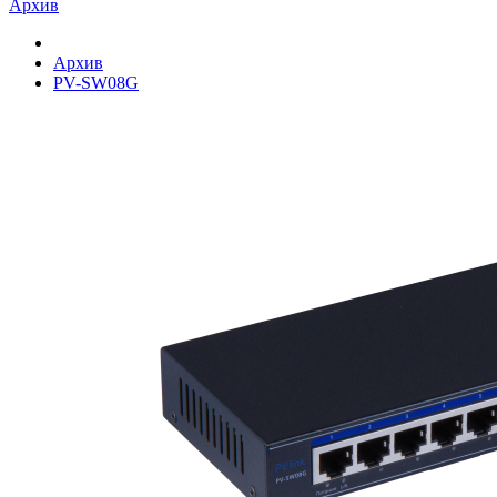
Архив
Архив
PV-SW08G