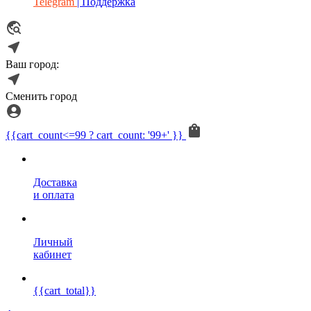
Telegram
| Поддержка
Ваш город:
Сменить город
{{cart_count<=99 ? cart_count: '99+' }}
Доставка
и оплата
Личный
кабинет
{{cart_total}}