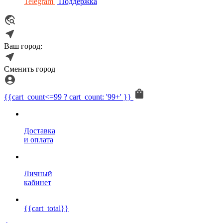
Telegram
| Поддержка
Ваш город:
Сменить город
{{cart_count<=99 ? cart_count: '99+' }}
Доставка
и оплата
Личный
кабинет
{{cart_total}}