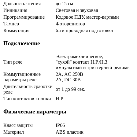
Дальность чтения
до 15 см
Индикация
Световая и звуковая
Программирование
Кодовое ПДУ, мастер-картами
Тампер
Фоторезистор
Коммутация
6-ти проводная подготовка
Подключение
Электромеханическое,
Тип реле
"сухой" контакт Н.Р./Н.З,
импульсный и триггерный режимы
Коммутационные
2А, AC 250В
параметры реле
2А, DC 30В
Длительность сработки
от 1 до 99 сек.
реле
Тип контактов кнопки
Н.Р.
Физические параметры
Класс защиты
IP66
Материал
ABS пластик