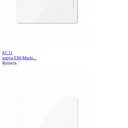
EC11
карта EM-Marin...
Купить