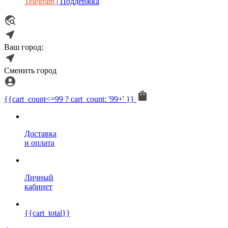
Telegram
| Поддержка
Ваш город:
Сменить город
{{cart_count<=99 ? cart_count: '99+' }}
Доставка
и оплата
Личный
кабинет
{{cart_total}}