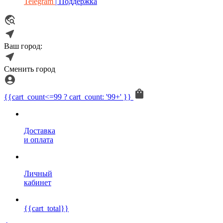
Telegram
| Поддержка
Ваш город:
Сменить город
{{cart_count<=99 ? cart_count: '99+' }}
Доставка
и оплата
Личный
кабинет
{{cart_total}}