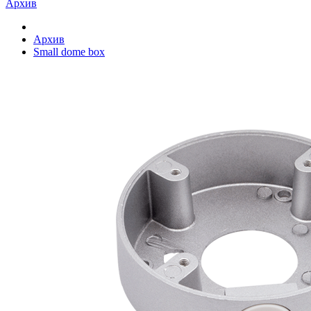
Архив
Архив
Small dome box