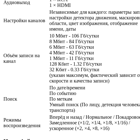
Аудиовыход
1 × HDMI
Независимые для каждого: параметры зап
настройки детектора движения, маскиров
Настройки каналов
области, цвет изображения, отображение
имени, даты
10 Мбит - 106 Гб/сутки
8 Мбит - 84 Гб/сутки
6 Мбит - 63 Гб/сутки
4 Мбит - 42 Гб/сутки
Объём записи на
1 Мбит - 11 Гб/сутки
канал
128 Кбит - 1.32 Гб/сутки
32 Кбит - 0.33 Гб/сутки
(указан максимум, фактический зависит о
скорости и качества записи)
По дате/времени
По событию
Поиск
По меткам
Умный поиск (По лицу, детекция человека
транспорта)
Вперёд и назад / Нормальное / Покадровое
Режимы
Замедленное (×1/2, ×1/4, ×1/8, ×1/16) /
воспроизведения
ускоренное (×2, ×4, ×8, ×16)