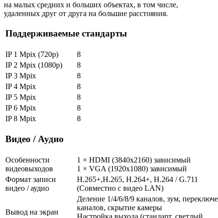
на малых средних и больших объектах, в том числе,
удаленных друг от друга на большие расстояния.
Поддерживаемые стандарты
IP 1 Mpix (720p)
8
IP 2 Mpix (1080p)
8
IP 3 Mpix
8
IP 4 Mpix
8
IP 5 Mpix
8
IP 6 Mpix
8
IP 8 Mpix
8
Видео / Аудио
Особенности
1 × HDMI (3840x2160) зависимый
видеовыходов
1 × VGA (1920x1080) зависимый
Формат записи
H.265+,H.265, H.264+, H.264 / G.711
видео / аудио
(Совместно с видео LAN)
Деление 1/4/6/8/9 каналов, зум, переключ
каналов, скрытие камеры
Вывод на экран
Настройка выхода (стандарт, светлый,