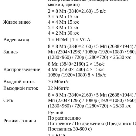
мягкий, яркий)
2 × 8 Мп (3840×2160) 15 к/с
3 × 5 Мп 15 к/с
Живое видео
4 × 4 Мп 15 к/с
5 × 3 Мп 15 к/с
4 × 2 Мп 30 к/с
Видеовыход
1 × HDMI | 1 × VGA
8 × 8 Мп (3840×2160) / 5 Мп (2688×1944) /
Запись
Мп (2304×1296) / 1080p (1920×1080) / 960
(1280×960) / 720p (1280×720) × 25/30 к/с
8 Мп (3840×2160) 2 × 15к/с
Воспроизведение
4 Мп (2560×1440) 4 × 15к/с
1080р (1920×1080) 8 × 15к/с
Входной поток
76 Мбит/с
Выходной поток
32 Мбит/с
8 × 8 Мп (3840×2160) / 5 Мп (2688×1944) /
Сеть
Мп (2304×1296) / 1080p (1920×1080) / 960
(1280×960) / 720p (1280×720) × 25/30 к/с
Ручной
По расписанию
Режимы записи
По тревоге / По движению (Предзапись 10
Постзапись 30-600 с)
1 × RCA