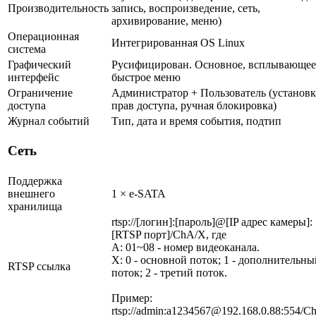
Производительность
запись, воспроизведение, сеть,
архивирование, меню)
Операционная
Интегрированная OS Linux
система
Графический
Русифицирован. Основное, всплывающее
интерфейс
быстрое меню
Ограничение
Администратор + Пользователь (установк
доступа
прав доступа, ручная блокировка)
Журнал событий
Тип, дата и время события, подтип
Сеть
Поддержка
внешнего
1 × e-SATA
хранилища
rtsp://[логин]:[пароль]@[IP адрес камеры]:
[RTSP порт]/ChA/X, где
A: 01~08 - номер видеоканала.
X: 0 - основной поток; 1 - дополнительны
RTSP ссылка
поток; 2 - третий поток.
Пример:
rtsp://admin:a1234567@192.168.0.88:554/C