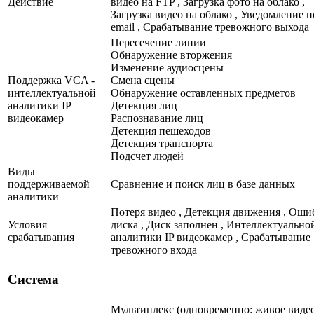
Действие
видео на FTP , Загрузка фото на облако ,
Загрузка видео на облако , Уведомление п
email , Срабатывание тревожного выхода
Пересечение линии
Обнаружение вторжения
Изменение аудиосцены
Поддержка VCA -
Смена сцены
интеллектуальной
Обнаружение оставленных предметов
аналитики IP
Детекция лиц
видеокамер
Распознавание лиц
Детекция пешеходов
Детекция транспорта
Подсчет людей
Виды
поддерживаемой
Сравнение и поиск лиц в базе данных
аналитики
Потеря видео , Детекция движения , Оши
Условия
диска , Диск заполнен , Интеллектуально
срабатывания
аналитики IP видеокамер , Срабатывание
тревожного входа
Система
Мультиплекс (одновременно: живое видео