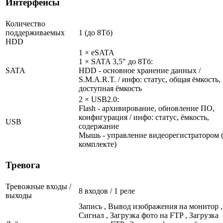
Интерфейсы
Количество
поддерживаемых
1 (до 8Тб)
HDD
1 × eSATA
1 × SATA 3,5" до 8Тб:
SATA
HDD - основное хранение данных /
S.M.A.R.T. / инфо: статус, общая ёмкость,
доступная ёмкость
2 × USB2.0:
Flash - архивирование, обновление ПО,
конфигурация / инфо: статус, ёмкость,
USB
содержание
Мышь - управление видеорегистратором 
комплекте)
Тревога
Тревожные входы /
8 входов / 1 реле
выходы
Запись , Вывод изображения на монитор ,
Сигнал , Загрузка фото на FTP , Загрузка