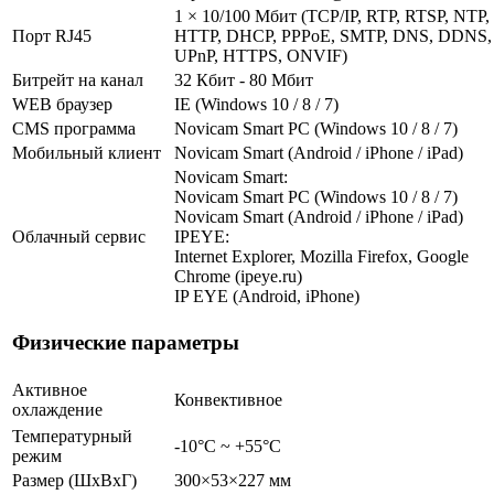
1 × 10/100 Мбит (TCP/IP, RTP, RTSP, NTP,
Порт RJ45
HTTP, DHCP, PPPoE, SMTP, DNS, DDNS,
UPnP, HTTPS, ONVIF)
Битрейт на канал
32 Кбит - 80 Мбит
WEB браузер
IE (Windows 10 / 8 / 7)
CMS программа
Novicam Smart PC (Windows 10 / 8 / 7)
Мобильный клиент
Novicam Smart (Android / iPhone / iPad)
Novicam Smart:
Novicam Smart PC (Windows 10 / 8 / 7)
Novicam Smart (Android / iPhone / iPad)
Облачный сервис
IPEYE:
Internet Explorer, Mozilla Firefox, Google
Chrome (ipeye.ru)
IP EYE (Android, iPhone)
Физические параметры
Активное
Конвективное
охлаждение
Температурный
-10°C ~ +55°C
режим
Размер (ШxВxГ)
300×53×227 мм