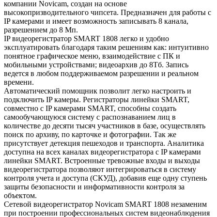
компании Novicam, создан на основе
высокопризводительного чипсета. Предназначен для работы с
IP камерами и имеет возможность записывать 8 канала,
разрешением до 8 Мп.
IP видеорегистратор SMART 1808 легко и удобно
эксплуатировать благодаря таким решениям как: интуитивно
понятное графическое меню, взаимодействие с ПК и
мобильными устройствами; видеоархив до 8Тб. Запись
ведется в любом поддерживаемом разрешении и реальном
времени.
Автоматический помощник позволит легко настроить и
подключить IP камеры. Регистраторы линейки SMART,
совместно с IP камерами SMART, способны создать
самообучающуюся систему с распознаванием лиц в
количестве до десяти тысяч участников в базе, осуществлять
поиск по архиву, по карточке и фотографии. Так же
присутствует детекция пешеходов и транспорта. Аналитика
доступна на всех каналах видеорегистратора с IP камерами
линейки SMART. Встроенные тревожные входы и выходы
видеорегистратора позволяют интегрироваться в систему
контроля учета и доступа (СКУД), добавив еще одну ступень
защиты безопасности и информативности контроля за
объектом.
Сетевой видеорегистратор Novicam SMART 1808 незаменим
при построении профессиональных систем видеонаблюдения