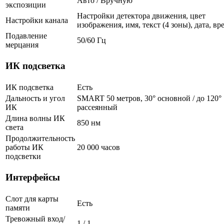
Авто / Вручную
экспозиции
Настройки детектора движения, цвет
Настройки канала
изображения, имя, текст (4 зоны), дата, вр
Подавление
50/60 Гц
мерцания
ИК подсветка
ИК подсветка
Есть
Дальность и угол
SMART 50 метров, 30° основной / до 120°
ИК
рассеянный
Длина волны ИК
850 нм
света
Продолжительность
работы ИК
20 000 часов
подсветки
Интерфейсы
Слот для карты
Есть
памяти
Тревожный вход/
1 / 1