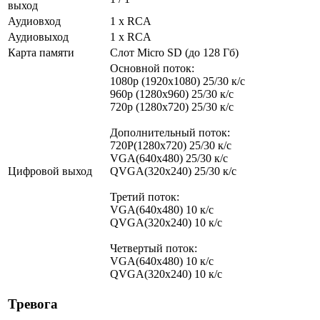
выход
Аудиовход
1 х RCA
Аудиовыход
1 х RCA
Карта памяти
Слот Micro SD (до 128 Гб)
Основной поток:
1080p (1920x1080) 25/30 к/с
960p (1280х960) 25/30 к/с
720p (1280х720) 25/30 к/с
Дополнительный поток:
720P(1280x720) 25/30 к/с
VGA(640x480) 25/30 к/с
Цифровой выход
QVGA(320x240) 25/30 к/с
Третий поток:
VGA(640x480) 10 к/c
QVGA(320x240) 10 к/c
Четвертый поток:
VGA(640x480) 10 к/c
QVGA(320x240) 10 к/c
Тревога