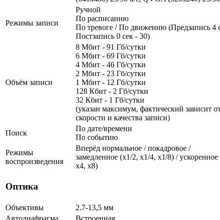
Ручной
По расписанию
Режимы записи
По тревоге / По движению (Предзапись 4 с
Постзапись 0 сек - 30)
8 Мбит - 91 Гб/сутки
6 Мбит - 69 Гб/сутки
4 Мбит - 46 Гб/сутки
2 Мбит - 23 Гб/сутки
Объём записи
1 Мбит - 12 Гб/сутки
128 Кбит - 2 Гб/сутки
32 Кбит - 1 Гб/сутки
(указан максимум, фактический зависит о
скорости и качества записи)
По дате/времени
Поиск
По событию
Вперёд нормальное / покадровое /
Режимы
замедленное (х1/2, х1/4, x1/8) / ускоренное 
воспроизведения
х4, x8)
Оптика
Объективы
2.7-13,5 мм
Автодиафрагма
Встроенная