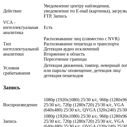
Уведомление центру наблюдения,
Действие
уведомление по E-mail (картинка), загрузк
FTP, Запись
VCA -
интеллектуальная
Есть
аналитика
Распознавание лиц (совместно с NVR)
Тип
Распознавание пешехода и транспорта
интеллектуальной
Детекция аудио исключений
аналитики
Вторжение в область
Пересечение границы
Детекция движения, тампер, неверный ло
Условия
или пароль/ оповещение, детекция лиц/
срабатывания
детекция пешеходов
Запись
1080p (1920x1080) 25/30 к/с, 960p (1280х96
Воспроизведение
25/30 к/с, 720p (1280х720) 25/30 к/с, VGA
(640x480) 25/30 к/c, QVGA (320x240) 25/30
1080p (1920x1080) 25/30 к/с, 960p (1280х96
Запись
25/30 к/с, 720p (1280х720) 25/30 к/с, VGA
(640x480) 25/30 к/c, QVGA (320x240) 25/30