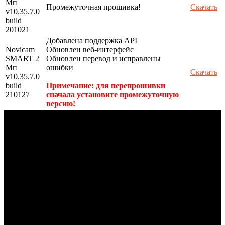
Мп
Промежуточная прошивка!
Скачать
v10.35.7.0
build
201021
Добавлена поддержка API
Novicam
Обновлен веб-интерфейс
SMART 2
Обновлен перевод и исправлены
Мп
ошибки
Скачать
v10.35.7.0
build
Примечание: для перепрошивки
210127
сначала установите промежуточную
версию!