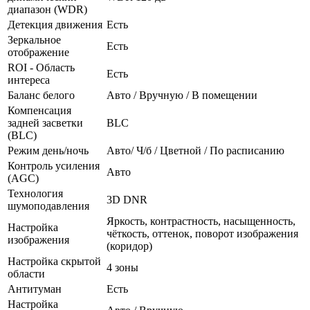
диапазон (WDR)
Детекция движения
Есть
Зеркальное
Есть
отображение
ROI - Область
Есть
интереса
Баланс белого
Авто / Вручную / В помещении
Компенсация
задней засветки
BLC
(BLC)
Режим день/ночь
Авто/ Ч/б / Цветной / По расписанию
Контроль усиления
Авто
(AGC)
Технология
3D DNR
шумоподавления
Яркость, контрастность, насыщенность,
Настройка
чёткость, оттенок, поворот изображения
изображения
(коридор)
Настройка скрытой
4 зоны
области
Антитуман
Есть
Настройка