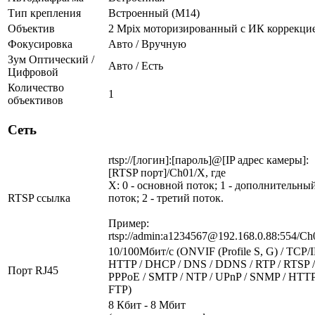
Тип крепления
Встроенный (М14)
Объектив
2 Mpix моторизированный c ИК коррекци
Фокусировка
Авто / Вручную
Зум Оптический /
Авто / Есть
Цифровой
Количество
1
объективов
Сеть
rtsp://[логин]:[пароль]@[IP адрес камеры]:
[RTSP порт]/Ch01/X, где
X: 0 - основной поток; 1 - дополнительны
RTSP ссылка
поток; 2 - третий поток.
Пример:
rtsp://admin:a1234567@192.168.0.88:554/Ch
10/100Мбит/c (ONVIF (Profile S, G) / TCP/I
HTTP / DHCP / DNS / DDNS / RTP / RTSP /
Порт RJ45
PPPoE / SMTP / NTP / UPnP / SNMP / HTTP
FTP)
8 Кбит - 8 Мбит