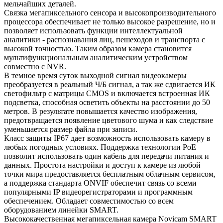
мельчайших деталей.
Связка мегапиксельного сенсора и высокопроизводительного
процессора обеспечивает не только высокое разрешение, но и
позволяет использовать функции интеллектуальной
аналитики - распознавания лиц, пешеходов и транспорта с
высокой точностью. Таким образом камера становится
мультифункциональным аналитическим устройством
совместно с NVR.
В темное время суток выходной сигнал видеокамеры
преобразуется в реальный Ч/Б сигнал, а так же сдвигается ИК
светофильтр с матрицы CMOS и включается встроенная ИК
подсветка, способная осветить объекты на расстоянии до 50
метров. В результате повышается качество изображения,
предотвращается появление цветового шума и как следствие
уменьшается размер файла при записи.
Класс защиты IP67 дает возможность использовать камеру в
любых погодных условиях. Поддержка технологии РоЕ
позволит использовать один кабель для передачи питания и
данных. Простота настройки и доступ к камере из любой
точки мира предоставляется бесплатным облачным сервисом,
а поддержка стандарта ONVIF обеспечит связь со всеми
популярными IP видеорегистраторами и программным
обеспечением. Обладает совместимостью со всем
оборудованием линейки SMART.
Высококачественная мегапиксельная камера Novicam SMART