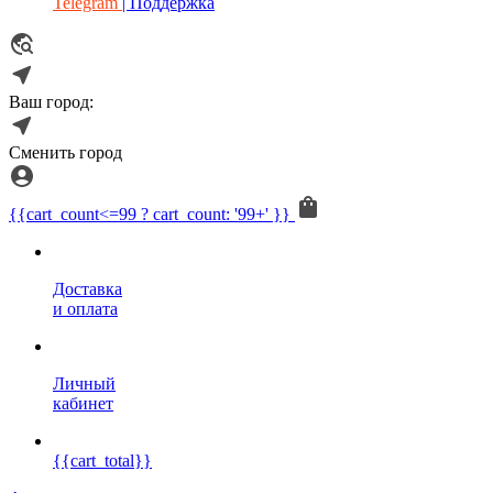
Telegram
| Поддержка
Ваш город:
Сменить город
{{cart_count<=99 ? cart_count: '99+' }}
Доставка
и оплата
Личный
кабинет
{{cart_total}}