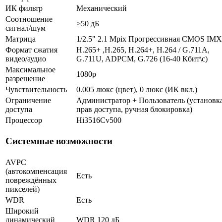
ИК фильтр
Механический
Соотношение
>50 дБ
сигнал/шум
Матрица
1/2.5" 2.1 Mpix Прогрессивная CMOS IM
Формат сжатия
H.265+ ,H.265, H.264+, H.264 / G.711A,
видео/аудио
G.711U, ADPCM, G.726 (16-40 Кбит\с)
Максимальное
1080p
разрешение
Чувствительность
0.005 люкс (цвет), 0 люкс (ИК вкл.)
Ограничение
Администратор + Пользователь (установк
доступа
прав доступа, ручная блокировка)
Процессор
Hi3516Cv500
Системные возможности
AVPC
(автокомпенсация
Есть
повреждённых
пикселей)
WDR
Есть
Широкий
динамический
WDR 120 дБ