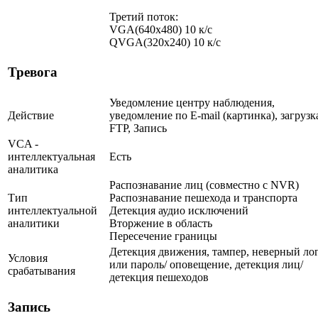
Третий поток:
VGA(640x480) 10 к/c
QVGA(320x240) 10 к/c
Тревога
Уведомление центру наблюдения,
Действие
уведомление по E-mail (картинка), загрузк
FTP, Запись
VCA -
интеллектуальная
Есть
аналитика
Распознавание лиц (совместно с NVR)
Тип
Распознавание пешехода и транспорта
интеллектуальной
Детекция аудио исключений
аналитики
Вторжение в область
Пересечение границы
Детекция движения, тампер, неверный ло
Условия
или пароль/ оповещение, детекция лиц/
срабатывания
детекция пешеходов
Запись