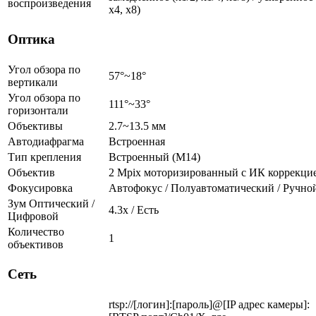
воспроизведения
х4, x8)
Оптика
Угол обзора по
57°~18°
вертикали
Угол обзора по
111°~33°
горизонтали
Объективы
2.7~13.5 мм
Автодиафрагма
Встроенная
Тип крепления
Встроенный (М14)
Объектив
2 Mpix моторизированный c ИК коррекци
Фокусировка
Автофокус / Полуавтоматический / Ручно
Зум Оптический /
4.3х / Есть
Цифровой
Количество
1
объективов
Сеть
rtsp://[логин]:[пароль]@[IP адрес камеры]: