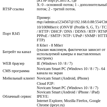
[RTSP порт]/Ch01/X, где
X: 0 - основной поток; 1 - дополнительны
RTSP ссылка
поток; 2 - третий поток.
Пример:
rtsp://admin:a1234567@192.168.0.88:554/Ch
10/100Мбит/c (ONVIF (Profile S, G, T) / TC
/ HTTP / DHCP / DNS / DDNS / RTP / RTSP
Порт RJ45
PPPoE / SMTP / NTP / UPnP / SNMP / HTTP
FTP)
8 Кбит - 8 Мбит
(указан максимум, фактически зависит от
Битрейт на канал
используемой камеры и выставленных
настроек)
WEB браузер
IE (Windows 10 / 8 / 7)
Novicam Smart PC (Windows 10 / 8 / 7) - 64
CMS программа
канала на экран
Мобильный клиент
Novicam Smart (Android, iPhone)
Cloud Р2Р:
Novicam Smart PC (Windows 10 / 8 / 7)
Novicam Smart (Android / iPhone / iPad)
Облачный сервис
IPEYE:
Internet Explorer, Mozilla Firefox, Google
Chrome (ipeye.ru)