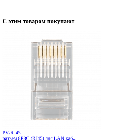
С этим товаром покупают
PV-RJ45
разъем 8P8C (RJ45) для LAN каб...