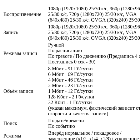
1080p (1920x1080) 25/30 к/с, 960p (1280х96
Воспроизведение
25/30 к/с, 720p (1280х720) 25/30 к/с, VGA
(640x480) 25/30 к/c, QVGA (320x240) 25/30
1080p (1920x1080) 25/30 к/с, 960p (1280х96
Запись
25/30 к/с, 720p (1280х720) 25/30 к/с, VGA
(640x480) 25/30 к/c, QVGA (320x240) 25/30
Ручной
По расписанию
Режимы записи
По тревоге / По движению (Предзапись 4 с
Постзапись 0 сек - 30)
8 Мбит - 91 Гб/сутки
6 Мбит - 69 Гб/сутки
4 Мбит - 46 Гб/сутки
2 Мбит - 23 Гб/сутки
Объём записи
1 Мбит - 12 Гб/сутки
128 Кбит - 2 Гб/сутки
32 Кбит - 1 Гб/сутки
(указан максимум, фактический зависит о
скорости и качества записи)
По дате/времени
Поиск
По событию
Вперёд нормальное / покадровое /
Режимы
замедленное (х1/2, х1/4, x1/8) / ускоренное 