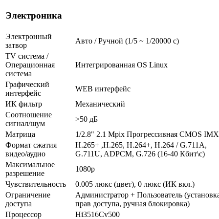
Электроника
Электронный
Авто / Ручной (1/5 ~ 1/20000 с)
затвор
TV система /
Операционная
Интегрированная OS Linux
система
Графический
WEB интерфейс
интерфейс
ИК фильтр
Механический
Соотношение
>50 дБ
сигнал/шум
Матрица
1/2.8" 2.1 Mpix Прогрессивная CMOS IM
Формат сжатия
H.265+ ,H.265, H.264+, H.264 / G.711A,
видео/аудио
G.711U, ADPCM, G.726 (16-40 Кбит\с)
Максимальное
1080p
разрешение
Чувствительность
0.005 люкс (цвет), 0 люкс (ИК вкл.)
Ограничение
Администратор + Пользователь (установк
доступа
прав доступа, ручная блокировка)
Процессор
Hi3516Cv500