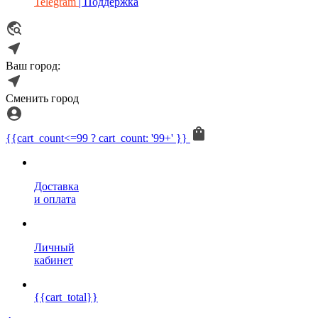
Telegram
| Поддержка
Ваш город:
Сменить город
{{cart_count<=99 ? cart_count: '99+' }}
Доставка
и оплата
Личный
кабинет
{{cart_total}}