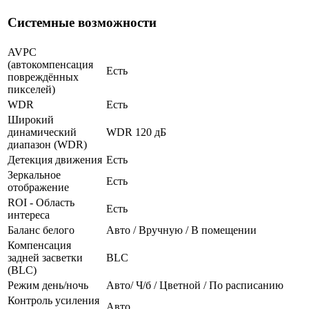
Системные возможности
AVPC
(автокомпенсация
Есть
повреждённых
пикселей)
WDR
Есть
Широкий
динамический
WDR 120 дБ
диапазон (WDR)
Детекция движения
Есть
Зеркальное
Есть
отображение
ROI - Область
Есть
интереса
Баланс белого
Авто / Вручную / В помещении
Компенсация
задней засветки
BLC
(BLC)
Режим день/ночь
Авто/ Ч/б / Цветной / По расписанию
Контроль усиления
Авто