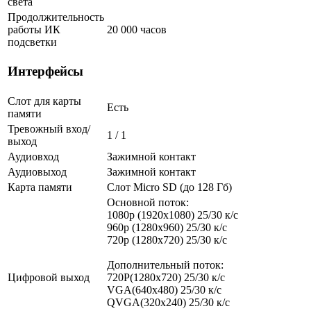
света
Продолжительность
работы ИК
20 000 часов
подсветки
Интерфейсы
Слот для карты
Есть
памяти
Тревожный вход/
1 / 1
выход
Аудиовход
Зажимной контакт
Аудиовыход
Зажимной контакт
Карта памяти
Слот Micro SD (до 128 Гб)
Основной поток:
1080p (1920x1080) 25/30 к/с
960p (1280х960) 25/30 к/с
720p (1280х720) 25/30 к/с
Дополнительный поток:
Цифровой выход
720P(1280x720) 25/30 к/с
VGA(640x480) 25/30 к/с
QVGA(320x240) 25/30 к/с