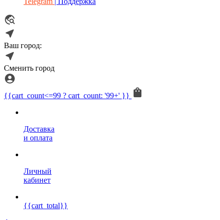
Telegram
| Поддержка
Ваш город:
Сменить город
{{cart_count<=99 ? cart_count: '99+' }}
Доставка
и оплата
Личный
кабинет
{{cart_total}}