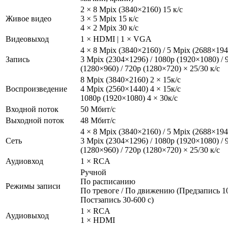
2 × 8 Mpix (3840×2160) 15 к/с
Живое видео
3 × 5 Mpix 15 к/с
4 × 2 Mpix 30 к/с
Видеовыход
1 × HDMI | 1 × VGA
4 × 8 Mpix (3840×2160) / 5 Mpix (2688×194
Запись
3 Mpix (2304×1296) / 1080p (1920×1080) / 
(1280×960) / 720p (1280×720) × 25/30 к/с
8 Mpix (3840×2160) 2 × 15к/с
Воспроизведение
4 Mpix (2560×1440) 4 × 15к/с
1080р (1920×1080) 4 × 30к/с
Входной поток
50 Мбит/с
Выходной поток
48 Мбит/с
4 × 8 Mpix (3840×2160) / 5 Mpix (2688×194
Сеть
3 Mpix (2304×1296) / 1080p (1920×1080) / 
(1280×960) / 720p (1280×720) × 25/30 к/с
Аудиовход
1 × RCA
Ручной
По расписанию
Режимы записи
По тревоге / По движению (Предзапись 10
Постзапись 30-600 с)
1 × RCA
Аудиовыход
1 × HDMI