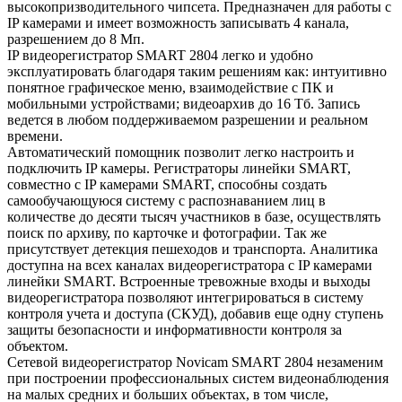
высокопризводительного чипсета. Предназначен для работы с
IP камерами и имеет возможность записывать 4 канала,
разрешением до 8 Мп.
IP видеорегистратор SMART 2804 легко и удобно
эксплуатировать благодаря таким решениям как: интуитивно
понятное графическое меню, взаимодействие с ПК и
мобильными устройствами; видеоархив до 16 Тб. Запись
ведется в любом поддерживаемом разрешении и реальном
времени.
Автоматический помощник позволит легко настроить и
подключить IP камеры. Регистраторы линейки SMART,
совместно с IP камерами SMART, способны создать
самообучающуюся систему с распознаванием лиц в
количестве до десяти тысяч участников в базе, осуществлять
поиск по архиву, по карточке и фотографии. Так же
присутствует детекция пешеходов и транспорта. Аналитика
доступна на всех каналах видеорегистратора с IP камерами
линейки SMART. Встроенные тревожные входы и выходы
видеорегистратора позволяют интегрироваться в систему
контроля учета и доступа (СКУД), добавив еще одну ступень
защиты безопасности и информативности контроля за
объектом.
Сетевой видеорегистратор Novicam SMART 2804 незаменим
при построении профессиональных систем видеонаблюдения
на малых средних и больших объектах, в том числе,