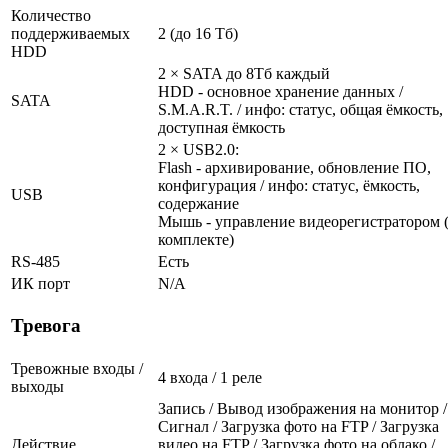
Количество
поддерживаемых
2 (до 16 Тб)
HDD
2 × SATA до 8Тб каждый
HDD - основное хранение данных /
SATA
S.M.A.R.T. / инфо: статус, общая ёмкость,
доступная ёмкость
2 × USB2.0:
Flash - архивирование, обновление ПО,
конфигурация / инфо: статус, ёмкость,
USB
содержание
Мышь - управление видеорегистратором 
комплекте)
RS-485
Есть
ИК порт
N/A
Тревога
Тревожные входы /
4 входа / 1 реле
выходы
Запись / Вывод изображения на монитор /
Сигнал / Загрузка фото на FTP / Загрузка
Действие
видео на FTP / Загрузка фото на облако /