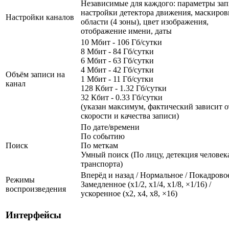
Независимые для каждого: параметры зап
настройки детектора движения, маскиров
Настройки каналов
области (4 зоны), цвет изображения,
отображение имени, даты
10 Мбит - 106 Гб/сутки
8 Мбит - 84 Гб/сутки
6 Мбит - 63 Гб/сутки
4 Мбит - 42 Гб/сутки
Объём записи на
1 Мбит - 11 Гб/сутки
канал
128 Кбит - 1.32 Гб/сутки
32 Кбит - 0.33 Гб/сутки
(указан максимум, фактический зависит о
скорости и качества записи)
По дате/времени
По событию
Поиск
По меткам
Умный поиск (По лицу, детекция человека
транспорта)
Вперёд и назад / Нормальное / Покадровое
Режимы
Замедленное (х1/2, х1/4, х1/8, ×1/16) /
воспроизведения
ускоренное (х2, х4, х8, ×16)
Интерфейсы